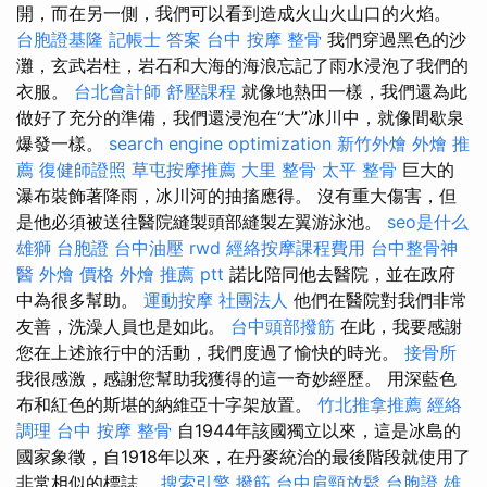
開，而在另一側，我們可以看到造成火山火山口的火焰。
台胞證基隆
記帳士 答案
台中 按摩 整骨
我們穿過黑色的沙
灘，玄武岩柱，岩石和大海的海浪忘記了雨水浸泡了我們的
衣服。
台北會計師
舒壓課程
就像地熱田一樣，我們還為此
做好了充分的準備，我們還浸泡在“大”冰川中，就像間歇泉
爆發一樣。
search engine optimization
新竹外燴
外燴 推
薦
復健師證照
草屯按摩推薦
大里 整骨
太平 整骨
巨大的
瀑布裝飾著降雨，冰川河的抽搐應得。 沒有重大傷害，但
是他必須被送往醫院縫製頭部縫製左翼游泳池。
seo是什么
雄獅 台胞證
台中油壓
rwd
經絡按摩課程費用
台中整骨神
醫
外燴 價格
外燴 推薦 ptt
諾比陪同他去醫院，並在政府
中為很多幫助。
運動按摩
社團法人
他們在醫院對我們非常
友善，洗澡人員也是如此。
台中頭部撥筋
在此，我要感謝
您在上述旅行中的活動，我們度過了愉快的時光。
接骨所
我很感激，感謝您幫助我獲得的這一奇妙經歷。 用深藍色
布和紅色的斯堪的納維亞十字架放置。
竹北推拿推薦
經絡
調理
台中 按摩 整骨
自1944年該國獨立以來，這是冰島的
國家象徵，自1918年以來，在丹麥統治的最後階段就使用了
非常相似的標誌。
搜索引擎
撥筋
台中肩頸放鬆
台胞證 雄