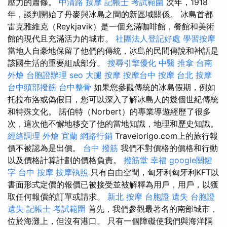
壓力的蕭條。
中清路 按摩
記帳士 考試範圍
次年，1918
年，談判開始了丹麥與冰島之間的新區域關係。 冰島首都
雷克雅維克（Reykjavik）是一個充滿咖啡館，餐館和美術
館的現代且充滿活力的城市。
社團法人登記好處
學習按摩
當地人自豪地保留了他們的傳統，冰島的民間傳說和神話是
該國生活的重要組成部分。
搜尋引擎優化
中醫 推拿
台南
外燴
台胞證辦理
seo
大腿 按摩
按摩台中
按摩
台北 按摩
台中頭部撥筋
台中整骨
如果您參觀傳統的冰島假期，例如
托拉布洛或偽假日，您可以深入了解冰島人的幾個世紀傳統
和特殊文化。 諾伯特（Norbert）的專業導遊經歷了很多
次，這次他不懈地移交了他的當地知識，地理和歷史知識。
經絡調理
外燴 宜蘭
網路行銷
Travelorigo.com上的旅行報
價不被認為是出價。
台中 撥筋
我們不對價格的價格和行動
以及價格計算計劃的價格負責。
撥筋堂 幸福
google關鍵
字
台中 按摩
按摩執照
只有自由空間，匈牙利匈牙利KFT以
書面形式定價的報價已被接受並被解釋為用戶，用戶，以獲
取任何報價的訂單或請求。
新北 按摩
台胞證 遺失
台胞證
遺失
記帳士 考試範圍
首先，我們參觀最著名的南部城市，
位於海灘上，但沒有港口。 只有一個障礙使我們與海洋隔