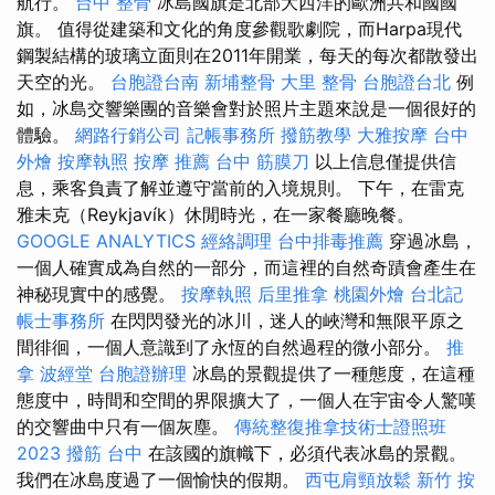
航行。
台中 整骨
冰島國旗是北部大西洋的歐洲共和國國
旗。 值得從建築和文化的角度參觀歌劇院，而Harpa現代
鋼製結構的玻璃立面則在2011年開業，每天的每次都散發出
天空的光。
台胞證台南
新埔整骨
大里 整骨
台胞證台北
例
如，冰島交響樂團的音樂會對於照片主題來說是一個很好的
體驗。
網路行銷公司
記帳事務所
撥筋教學
大雅按摩
台中
外燴
按摩執照
按摩 推薦
台中 筋膜刀
以上信息僅提供信
息，乘客負責了解並遵守當前的入境規則。 下午，在雷克
雅未克（Reykjavík）休閒時光，在一家餐廳晚餐。
GOOGLE ANALYTICS
經絡調理
台中排毒推薦
穿過冰島，
一個人確實成為自然的一部分，而這裡的自然奇蹟會產生在
神秘現實中的感覺。
按摩執照
后里推拿
桃園外燴
台北記
帳士事務所
在閃閃發光的冰川，迷人的峽灣和無限平原之
間徘徊，一個人意識到了永恆的自然過程的微小部分。
推
拿
波經堂
台胞證辦理
冰島的景觀提供了一種態度，在這種
態度中，時間和空間的界限擴大了，一個人在宇宙令人驚嘆
的交響曲中只有一個灰塵。
傳統整復推拿技術士證照班
2023
撥筋 台中
在該國的旗幟下，必須代表冰島的景觀。
我們在冰島度過了一個愉快的假期。
西屯肩頸放鬆
新竹 按