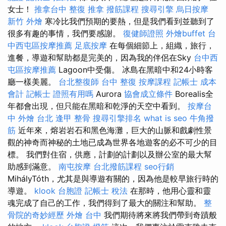
女士！
推拿台中
整復 推拿
撥筋課程
搜尋引擎
烏日按摩
新竹 外燴
寒冷比我們預期的要熱，但是我們看到並聽到了
很多有趣的事情，我們要感謝。
復健師證照
外燴buffet
台
中西屯區按摩推薦
足底按摩
在每個細節上，組織，旅行，
進餐，導遊和幫助都是完美的，因為我的伴侶在Sky
台中西
屯區按摩推薦
Lagoon中受傷。 冰島在黑暗中和24小時客
廳一樣美麗。
台北整復師
台中 整復
按摩課程
記帳士 成本
會計
記帳士 證照有用嗎
Aurora
協會成立條件
Borealis全
年都會出現，但只能在黑暗和乾淨的天空中看到。
按摩台
中
外燴 台北
逢甲 整骨
搜尋引擎排名
what is seo
牛角撥
筋
近年來，熔岩岩石和黑色海灘，巨大的山脈和戲劇性景
觀的神奇而神秘的土地已成為世界各地遊客的必不可少的目
標。 我們對住宿，供應，計劃的計劃以及辦公室的最大幫
助感到滿意。
南屯按摩
台北撥筋課程
seo行銷
MihályTóth，尤其是與導遊有關的，因為他是較早旅行時的
導遊。
klook 台胞證
記帳士 稅法
在那時，他用心靈和靈
魂完成了自己的工作，我們得到了最大的關注和幫助。
整
骨院的奇妙經歷
外燴 台中
我們期待將來將我們帶到奇蹟般