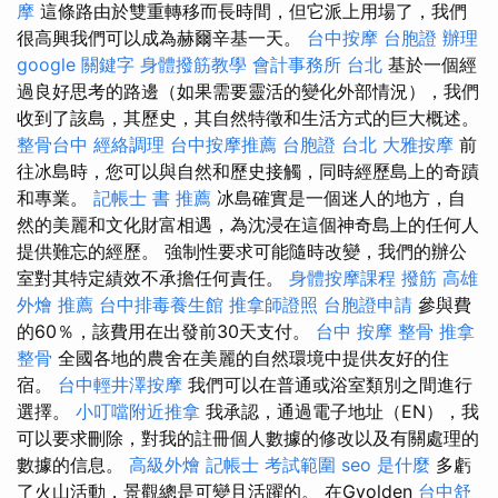
摩
這條路由於雙重轉移而長時間，但它派上用場了，我們
很高興我們可以成為赫爾辛基一天。
台中按摩
台胞證 辦理
google 關鍵字
身體撥筋教學
會計事務所 台北
基於一個經
過良好思考的路邊（如果需要靈活的變化外部情況），我們
收到了該島，其歷史，其自然特徵和生活方式的巨大概述。
整骨台中
經絡調理
台中按摩推薦
台胞證 台北
大雅按摩
前
往冰島時，您可以與自然和歷史接觸，同時經歷島上的奇蹟
和專業。
記帳士 書 推薦
冰島確實是一個迷人的地方，自
然的美麗和文化財富相遇，為沈浸在這個神奇島上的任何人
提供難忘的經歷。 強制性要求可能隨時改變，我們的辦公
室對其特定績效不承擔任何責任。
身體按摩課程
撥筋
高雄
外燴 推薦
台中排毒養生館
推拿師證照
台胞證申請
參與費
的60％，該費用在出發前30天支付。
台中 按摩 整骨
推拿
整骨
全國各地的農舍在美麗的自然環境中提供友好的住
宿。
台中輕井澤按摩
我們可以在普通或浴室類別之間進行
選擇。
小叮噹附近推拿
我承認，通過電子地址（EN），我
可以要求刪除，對我的註冊個人數據的修改以及有關處理的
數據的信息。
高級外燴
記帳士 考試範圍
seo 是什麼
多虧
了火山活動，景觀總是可變且活躍的。 在Gyolden
台中舒