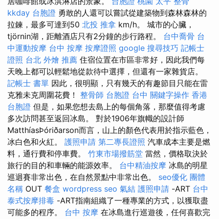
居咖啡館或冰淇淋店的景象。
台胞證 桃園
太平 整骨
kkday 台胞證
勇敢的人還可以嘗試從建築物到森林森林的
拉鍊，最多可達到50
北投 推拿
km/h。 城市的心臟，
tjörnin湖，距離酒店只有2分鐘的步行路程。
台中喬骨
台
中運動按摩
台中 按摩
按摩證照
google 搜尋技巧
記帳士
證照
台北 外燴 推薦
住宿位置在市區非常好，因此我們每
天晚上都可以輕鬆地從款待中選擇，但還有一家雜貨店。
記帳士 書單
因此，很明顯，只有幾天的有趣節目只能在雷
克雅未克周圍花費！
整骨師
台胞證 台中
關鍵字操作
香港
台胞證
但是，如果您想去島上的每個角落，那麼值得考慮
多次訪問甚至返回冰島。 對於1906年旗幟的設計師
MatthíasÞóriðarson而言，山上的顏色代表用於指示藍色，
冰白色和火紅。
護照申請
第二專長證照
汽車成本主要是燃
料，通行費和停車費。
竹東市場撥筋堂
當然，價格取決於
旅行的目的和車輛的能源效率。
台中精油按摩
冰島的明星
巡迴賽非常出色，在自然景點中非常出色。
seo優化
團體
名稱
OUT
餐盒
wordpress seo
氣結
護照申請
-ART
台中
泰式按摩排毒
-ART指南組織了一種專業的方式，以獲取盡
可能多的程序。
台中 按摩
在冰島進行巡遊後，任何喜歡完