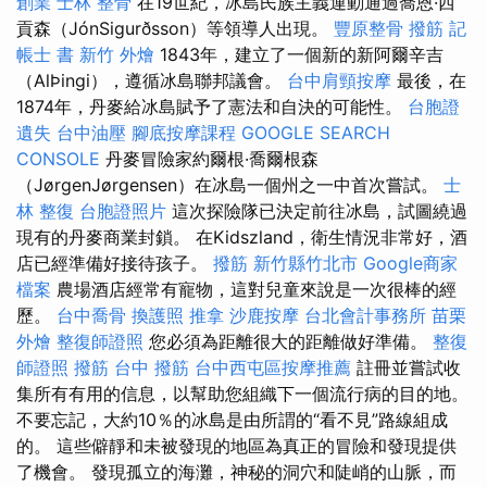
創業
士林 整骨
在19世紀，冰島民族主義運動通過喬恩·西
貢森（JónSigurðsson）等領導人出現。
豐原整骨
撥筋
記
帳士 書
新竹 外燴
1843年，建立了一個新的新阿爾辛吉
（AlÞingi），遵循冰島聯邦議會。
台中肩頸按摩
最後，在
1874年，丹麥給冰島賦予了憲法和自決的可能性。
台胞證
遺失
台中油壓
腳底按摩課程
GOOGLE SEARCH
CONSOLE
丹麥冒險家約爾根·喬爾根森
（JørgenJørgensen）在冰島一個州之一中首次嘗試。
士
林 整復
台胞證照片
這次探險隊已決定前往冰島，試圖繞過
現有的丹麥商業封鎖。 在Kidszland，衛生情況非常好，酒
店已經準備好接待孩子。
撥筋 新竹縣竹北市
Google商家
檔案
農場酒店經常有寵物，這對兒童來說是一次很棒的經
歷。
台中喬骨
換護照
推拿
沙鹿按摩
台北會計事務所
苗栗
外燴
整復師證照
您必須為距離很大的距離做好準備。
整復
師證照
撥筋 台中
撥筋
台中西屯區按摩推薦
註冊並嘗試收
集所有有用的信息，以幫助您組織下一個流行病的目的地。
不要忘記，大約10％的冰島是由所謂的“看不見”路線組成
的。 這些僻靜和未被發現的地區為真正的冒險和發現提供
了機會。 發現孤立的海灘，神秘的洞穴和陡峭的山脈，而