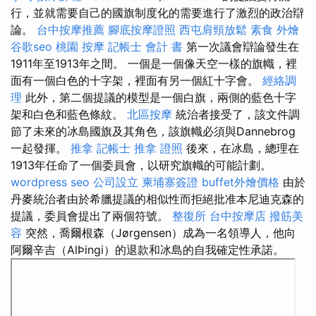
行，並就需要自己的國旗制度化的需要進行了激烈的政治辯
論。
台中按摩推薦
腳底按摩證照
西屯肩頸放鬆
素食 外燴
谷歌seo
桃園 按摩
記帳士 會計 書
第一次議會辯論發生在
1911年至1913年之間。 一個是一個像天空一樣的旗幟，裡
面有一個白色的十字架，裡面有另一個紅十字會。
經絡調
理
此外，第二個提議的模型是一個白旗，兩側的藍色十字
架和白色和藍色條紋。
北區按摩
統治者接受了，該文件調
節了未來的冰島國旗及其角色，該旗幟必須與Dannebrog
一起發揮。
推拿
記帳士
推拿 證照
後來，在冰島，總理在
1913年任命了一個委員會，以研究旗幟的可能計劃。
wordpress seo
公司設立
柬埔寨簽證
buffet外燴價格
由於
丹麥統治者由於希臘提議的相似性而拒絕批准本尼迪克森的
提議，委員會提出了兩個符號。
整復所
台中按摩店
撥筋美
容
突然，喬爾根森（Jørgensen）成為一名領導人，他向
阿爾辛吉（AlÞingi）的退款和冰島的自我確定性承諾。