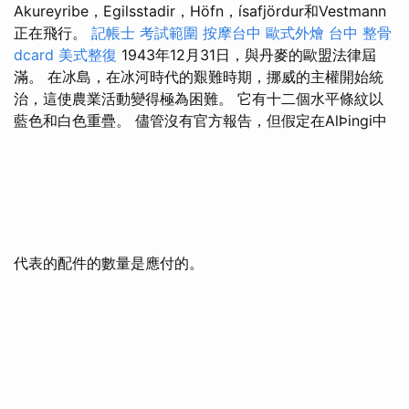
Akureyribe，Egilsstadir，Höfn，ísafjördur和Vestmann
正在飛行。
記帳士 考試範圍
按摩台中
歐式外燴
台中 整骨
dcard
美式整復
1943年12月31日，與丹麥的歐盟法律屆
滿。 在冰島，在冰河時代的艱難時期，挪威的主權開始統
治，這使農業活動變得極為困難。 它有十二個水平條紋以
藍色和白色重疊。 儘管沒有官方報告，但假定在AlÞingi中
代表的配件的數量是應付的。