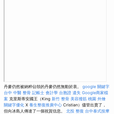
丹麥仍然被納粹佔領的丹麥仍然無動於衷。
google 關鍵字
台中 中醫 整骨
記帳士 會計學
台胞證 遺失
Google商家檔
案
克里斯蒂安國王（King
新竹 整骨
美容撥筋
桃園 外燴
關鍵字優化
X
養生整復推廣中心
Cristian）儘管出賣了，
但向冰島人傳達了一個祝賀信息。
北投 整復
台中泰式按摩