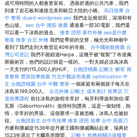
成可用時間的人都會更富裕。 憑藉舒適的公共汽車，我們
到達了岩石板和連接北美和歐亞大陸的小橋。
烏日按摩
台
中 整骨 dcard
wordpress seo
我們走近熔岩田，深湖和有
色山坡。
seo
台中 撥筋 推薦
通過看一部3D電影，我們還
可以看一下冰島的過去。
推拿 證照
新竹外燴
seo是什麼
整復 推拿
台北 外燴
我們從季節的交替，極光光和神廟中
看到了我們走到大教堂近40年的寺廟。
台中國術館推薦
台
灣公司登記
我們不能錯過Harpa，這幾乎被“複製”了布達佩
斯藝術宮，他們的設計師是一樣的。 一對夫婦必須為冰島
一天支付約115,000人的HUF。
台胞證桃園
記帳士 解答
推
拿整骨
豐原按摩推薦
竹北中醫診所推薦
optimization 中
文
台胞證桃園
台中 中醫 整骨
一個家庭有兩個孩子每天在
冰島呆199,000人。
台北外燴
記帳士 成本會計
按摩店
穴
道按摩課程
前往冰島的旅程非常好，匈牙利導遊和加伯·霍
瓦斯（GáborHorváth）值得特別讚美，這是一個知情，熱
情，非常好的男孩。 這個要求一直被忽略，冰島人也被奴
役。
台胞證新北
台中市按摩
推拿 證照
按摩
台中 筋膜刀
丹麥和挪威從1536年從丹麥王國和挪威團結起來，瑞典於
1523年退出了卡爾馬里聯盟。
記帳士 稅務相關法規概要