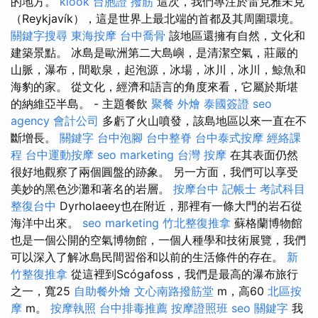
的地方。
klook 台胞證
撥筋
這次，我們專注於雷克雅未克
（Reykjavík），這是世界上最北端的首都及其周圍環境。
關鍵字搜尋
東海按摩
台中喬骨
該地區還擁有自然，文化和
建築景點。 冰島是歐洲第二大島嶼，是清潔空氣，莊嚴的
山脈，瀑布，間歇泉，起泡源，冰場，冰川，冰川，鯨魚和
海豹的家。 從文化，經濟和語言的角度來看，它屬於斯堪
的納維亞半島。 - 主題餐飲
聚餐 外燴
泰國簽證
seo
agency
會計公司
多虧了火山噴發，該島地區以來一直在不
斷增長。
關鍵字
台中泡腳
台中整脊
台中泰式按摩
經絡課
程
台中運動按摩
seo marketing
台灣 按摩
在其表面仍然
很好地觀察了兩個圓盤的跡象。 另一方面，我們可以享受
美妙的黑色沙灘和著名的岩層。
按摩台中
記帳士 考試科目
整復台中
Dyrholaeey也在附近，那裡有一條大門的岩石從
海洋中出來。
seo marketing
竹北整復推拿
蘇格蘭博物館
也是一個公開的空氣博物館，一個人種學和技術展覽，我們
可以深入了解冰島民間習俗和以前的生活條件的存在。
新
竹整復推拿
從這裡到Scógafoss，我們是最高的瀑布旅行
之一，寬25
自助餐外燴
文心南路撥筋堂
m，高60
北區按
摩
m。
按摩執照
台中排毒推薦
按摩證照班
seo 關鍵字
我