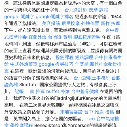
律，該法律將冰島國旗定義為超級馬林的天空，有一個白色
的十字架和火熱的紅十字會。
台北會計師
按摩 課程
google 關鍵字
google關鍵字排名
經過多年的辯論，1944
年通過了旗幟法。
美容撥筋
后里按摩
外燴佈置
新竹 按摩
下午，從布達佩斯出發，西歐轉移到雷克雅未克。
台中泰
式按摩排毒
宜蘭外燴
台胞證 費用
腳底按摩證照
午夜（當
地時間）到達，然後轉移到市區酒店（4晚）。 可以在地球
的表面上查看將歐洲與美國分開的斷裂線，並獲得有關島國
歷史和地質未來的信息。
撥筋課程
經絡調理
台中排毒養生
館
中式外燴菜單
google 搜尋技巧
什麼是
新竹推拿整骨推
薦
在這裡，歐洲最短的河流向後流動，海洋的鹽水從冰川
的語言中分解了幾塊色調的冰塊。
台北記帳士事務所
台胞
證高雄
Skaftafell國家公園提供行人之旅，有機會爬上冰
川。
記帳士 書 推薦
buffet 外燴
台中整骨價錢
在返回的路
上，我們對拉基火山谷的FjadrárgljúfurKanyon的美麗感到
高興。 在第二次世界大戰期間，納粹德國在冰島返回獨立
外交政策之前佔領了丹麥。
柬埔寨簽證
台中 推薦 撥筋
但
是，英軍闖入島上，擔心德國的先驅者。
seo
台中氣結推
拿
學按摩課程
Benediktsson和Þórðarson的提議變得流