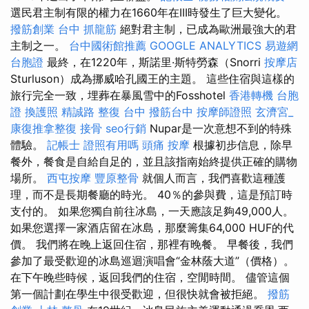
選民君主制有限的權力在1660年在III時發生了巨大變化。
撥筋創業
台中 抓龍筋
絕對君主制，已成為歐洲最強大的君
主制之一。
台中國術館推薦
GOOGLE ANALYTICS
易遊網
台胞證
最終，在1220年，斯諾里·斯特勞森（Snorri
按摩店
Sturluson）成為挪威哈孔國王的主題。 這些住宿與這樣的
旅行完全一致，埋葬在暴風雪中的Fosshotel
香港轉機 台胞
證
換護照
精誠路 整復 台中
撥筋台中
按摩師證照
玄濟宮_
康復推拿整復
接骨
seo行銷
Nupar是一次意想不到的特殊
體驗。
記帳士 證照有用嗎
頭痛 按摩
根據初步信息，除早
餐外，餐食是自給自足的，並且該指南始終提供正確的購物
場所。
西屯按摩
豐原整骨
就個人而言，我們喜歡這種護
理，而不是長期餐廳的時光。 40％的參與費，這是預訂時
支付的。 如果您獨自前往冰島，一天應該足夠49,000人。
如果您選擇一家酒店留在冰島，那麼籌集64,000 HUF的代
價。 我們將在晚上返回住宿，那裡有晚餐。 早餐後，我們
參加了最受歡迎的冰島巡迴演唱會“金林蔭大道”（價格）。
在下午晚些時候，返回我們的住宿，空閒時間。 儘管這個
第一個計劃在學生中很受歡迎，但很快就會被拒絕。
撥筋