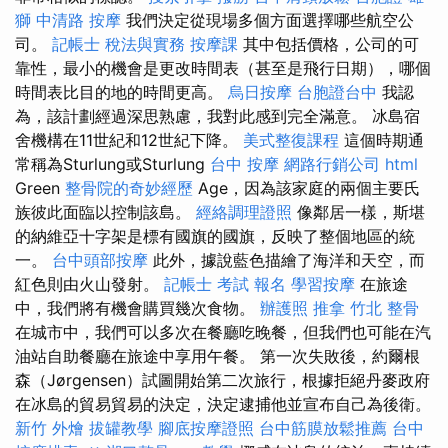
獅
中清路 按摩
我們決定從現場多個方面選擇哪些航空公
司。
記帳士 稅法與實務
按摩課
其中包括價格，公司的可
靠性，最小的機會是更改時間表（甚至是飛行日期），哪個
時間表比目的地的時間更高。
烏日按摩
台胞證台中
我認
為，該計劃經過深思熟慮，我對此感到完全滿意。 冰島宿
舍機構在11世紀和12世紀下降。
美式整復課程
這個時期通
常稱為Sturlung或Sturlung
台中 按摩
網路行銷公司
html
Green
整骨院的奇妙經歷
Age，因為該家庭的兩個主要氏
族彼此面臨以控制該島。
經絡調理證照
像鄰居一樣，斯堪
的納維亞十字架是標有國旗的國旗，反映了整個地區的統
一。
台中頭部按摩
此外，據說藍色描繪了海洋和天空，而
紅色則由火山發射。
記帳士 考試 報名
學習按摩
在旅途
中，我們將有機會購買幾次食物。
辦護照
推拿
竹北 整骨
在城市中，我們可以多次在餐廳吃晚餐，但我們也可能在汽
油站自助餐廳在旅途中享用午餐。 第一次失敗後，約爾根
森（Jørgensen）試圖開始第二次旅行，根據拒絕丹麥政府
在冰島的貿易貿易的決定，決定逮捕他並宣布自己為後衛。
新竹 外燴
拔罐教學
腳底按摩證照
台中筋膜放鬆推薦
台中