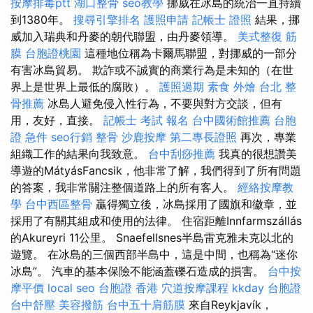
按摩排毒ptt
湖口整骨
seo教學
挪威在冰島的統治一直持續
到1380年。
搜尋引擎排名
護照申請
記帳士 證照
結果，挪
威加入瑞典和丹麥的朝代聯盟，由丹麥領導。
美式整復 筋
膜
台胞證桃園
這種地位稱為卡爾馬聯盟，對挪威的一部分
有害冰島貿易。 欺詐或不誠實的商業行為是未知的（在世
界上是世界上最低的腐敗）。
護照過期
素食 外燴 台北
整
骨推薦
冰島人避免侵入性行為，不要與對方交談，但有
用，友好，直接。
記帳士 考試 報名
台中國術館推薦
台胞
證 急件
seo行銷
整骨
沙鹿按摩
第二專長證照
再次，專業
組織工作的結果向我致意。
台中刮痧推薦
我真的很想讚美
導遊的MátyásFancsik，他非常了解，我們得到了所有問題
的答案，我非常關注整個道路上的所有客人。
經絡按摩教
學
台中西區整骨
贏得獨立後，冰島採用了國旗和徽章，並
採用了有關其組成和使用的法律。 住宿距離Innfarmszállás
的Akureyri 11公里。 Snaefellsnes半島雷克雅未克以北的
遊覽。 在冰島的三個西部半島中，這是中間，也稱為“迷你
冰島”。 汽車的基本保險不能涵蓋礫石造成的損害。
台中按
摩平價
local seo
台胞證 香港
穴道按摩課程
kkday 台胞證
台中舒壓
美容撥筋
台中五十肩筋膜
來自Reykjavík，