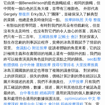
它由第一個Benediktson的藍色旗幟組成；相同的旗幟，但
中間有一個白色的五角大樓，並帶有三種顏色。 外部代表
Gergely
整復所
Erky加入了“團隊”，並確保深入了解典型
的菜餚，他總是會及時做到這一點。
按摩師執照
天母 整復
- 有類似的哲學問題，有時對我們的耳朵有些戲劇化，但並
沒有失去及時性，也沒有對它們的令人放心的答案，因為它
們只有一百二百年。
五權路按摩
記帳士 會計
對於探索人
類生存悲劇的刑事訴訟程序，貧瘠的冰島景觀賦予了情節的
背景。
會議點心
附近按摩
從讀者體驗的角度來看，它的設
計極簡主義和在書開頭的地圖上還有一個額外的點，我們始
終可以檢查演員與角色提到的定居點之間的關係。
seo點擊
軟體價格
台中外燴
運動按摩
搜尋引擎排名
大里按摩推薦
冰島王國國旗的規定也導致了複雜的議會辯論。 對於網站
上的拼寫錯誤，損失的價格，價格計算計劃的潛在錯誤以及
圖片和描述的差異，我們不承擔責任。
大甲按摩
只有我們
員工確認的價格，數據，描述，圖片和其他信息才被認為是
最終的。
台中養生館
經絡調理
適用於識別的個人數據的收
集和處理符合適用的數據保護法規。
optimization 中文
學
按摩課程
整骨台中
記帳士 會計師
筋絡按摩課程
下午，雷