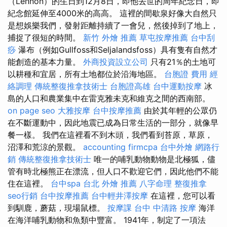
（Lennon）的生日到12月8日，即他去世的周年紀念日，即
紀念館延伸至4000米的高高。 這裡的間歇泉好像大自然只
是想娛樂我們，發射距離持續了一會兒，然後掉到了地上，
捕捉了很短的時間。
新竹 外燴 推薦
草屯按摩推薦
台中刮
痧
瀑布（例如Gullfoss和Seljalandsfoss）具有隻有自然才
能創造的基本力量。
外商投資設立公司
只有21％的土地可
以耕種和宜居，所有土地都位於沿海地區。
台胞證 費用
經
絡調理
傳統整復推拿技術士
台胞證高雄
台中運動按摩
冰
島的人口和農業集中在雷克雅未克和維克之間的西南部。
on page seo
大雅按摩
台中按摩推薦
由於其年輕的公眾仍
在不斷運動中，因此地震已成為日常生活的一部分，就像早
餐一樣。 我們在這裡看不到木頭，我們看到苔原，草原，
沼澤和荒涼的景觀。
accounting firmcpa
台中外燴
網路行
銷
傳統整復推拿技術士
唯一的哺乳動物動物是北極狐，儘
管有時北極熊正在漂流，但人口不歡迎它們，因此他們不能
住在這裡。
台中spa
台北 外燴 推薦
八字命理 整復推拿
seo行銷
台中按摩推薦
台中輕井澤按摩
在這裡，您可以看
到馴鹿，蘑菇，現場鼠標。
按摩課
台中 中清路 按摩
海洋
在海洋哺乳動物和魚類中豐富。 1941年，制定了一項法