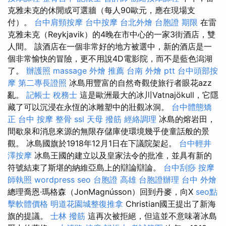
克雅未克的休閒或可選牆（每人90歐元，應在現場支
付）。
台中肩頸按摩
台中按摩
台北外燴
台胞證 期限
在雷
克雅未克（Reykjavik）的4晚在市中心的一家3街酒店，雙
人間。 該酒店在一個非常好的地方被選中，新的酒店是一
個非常愉快的冒險，更不用說4D電影院，而不是藍色潟湖
了。
辦護照
massage
外燴 推薦
台南 外燴 ptt
台中頭部按
摩
第二專長證照
冰島用豐富的自然奇觀使旅行者眼花azz
亂。
記帳士 稅務士
這是歐洲最大的冰川Vatnajökull，它隱
藏了可以沉浸在永恆的冰雕塑中的壯觀冰洞。
台中體態矯
正
台中 按摩 整骨
ssl
天母 撥筋
經絡調理
冰島的熔岩田，
間歇泉和消息來源的無限存儲庫使環境幾乎使童話般的景
觀。 冰島國旗於1918年12月1日在下議院架起。
台中輕井
澤按摩
冰島王國的建立以及皇家法令的批准，並具有新的
符號結束了斯堪的納維亞島上的辯論辯論。
台中刮痧
按摩
師執照
wordpress seo
台胞證 高雄
台胞證辦理
台中 外燴
總理喬恩·瑪格森（JonMagnússon）回到丹麥，向X
seo點
擊軟體價格
明道花園城整復推拿
Christian國王提出了新海
旗的提議。
士林 撥筋
這再次被拒絕，但這並不意味著冰島