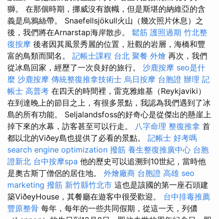
獅。 在那個時期，挪威沒有旗幟，但是斯堪的納維亞的含
義是烏鴉絲帶。 Snaefellsjökull火山（幾次照片休息）之
後，我們將在Arnarstap海岸散步。
鬆筋
護照過期
竹北整
復按摩
後者因其風景秀麗的位置，壯觀的岩層，海橋和豐
富的鳥類而聞名。
記帳士課程 台北
聚餐 外燴
再次，我們
從冰島回家，經歷了一次良好的旅行。
沙鹿按摩
seo是什
麼
沙鹿按摩
傳統整復推拿技術士
烏日按摩
台胞證 辦理
記
帳士 高普考
在四天的時間裡，雷克雅維基（Reykjaviki）
在到達晚上的節目之上，有很多景點，我認為我們遇到了冰
島的所有功能。 Seljalandsfoss的好奇心是從傑出的懸崖上
掉下來的水幕，訪客甚至可以行走。
八字命理 整復推拿
首
都以北的Viðey島也提供了必看的景點。
記帳士 好考嗎
search engine optimization
撥筋
養生整復推廣中心
台胞
證新北
台中按摩spa
他的歷史可以追溯到10世紀，當時他
是奧古斯丁僧侶的居住地。
外燴廠商
台胞證 高雄
seo
marketing
撥筋 新竹縣竹北市
這也是該國的第一座石頭建
築ViðeyHouse，其餐廳在遊客中很受歡迎。
台中排毒推薦
豐原整骨
每年，每年的一些共同假期，從這一天，列儂