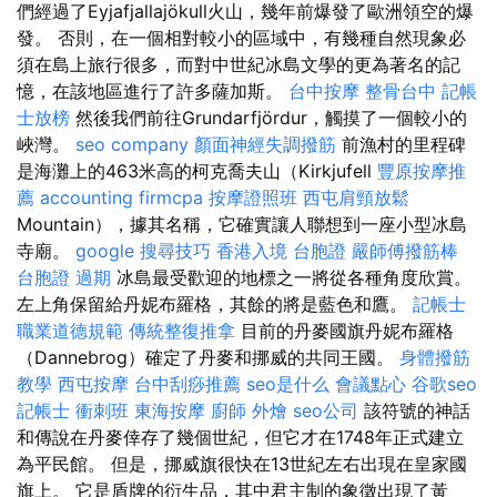
們經過了Eyjafjallajökull火山，幾年前爆發了歐洲領空的爆
發。 否則，在一個相對較小的區域中，有幾種自然現象必
須在島上旅行很多，而對中世紀冰島文學的更為著名的記
憶，在該地區進行了許多薩加斯。
台中按摩
整骨台中
記帳
士放榜
然後我們前往Grundarfjördur，觸摸了一個較小的
峽灣。
seo company
顏面神經失調撥筋
前漁村的里程碑
是海灘上的463米高的柯克喬夫山（Kirkjufell
豐原按摩推
薦
accounting firmcpa
按摩證照班
西屯肩頸放鬆
Mountain），據其名稱，它確實讓人聯想到一座小型冰島
寺廟。
google 搜尋技巧
香港入境 台胞證
嚴師傅撥筋棒
台胞證 過期
冰島最受歡迎的地標之一將從各種角度欣賞。
左上角保留給丹妮布羅格，其餘的將是藍色和鷹。
記帳士
職業道德規範
傳統整復推拿
目前的丹麥國旗丹妮布羅格
（Dannebrog）確定了丹麥和挪威的共同王國。
身體撥筋
教學
西屯按摩
台中刮痧推薦
seo是什么
會議點心
谷歌seo
記帳士 衝刺班
東海按摩
廚師 外燴
seo公司
該符號的神話
和傳說在丹麥倖存了幾個世紀，但它才在1748年正式建立
為平民館。 但是，挪威旗很快在13世紀左右出現在皇家國
旗上。 它是盾牌的衍生品，其中君主制的象徵出現了黃