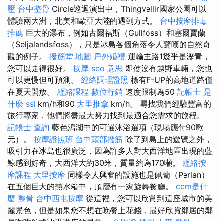
壓
台中整骨
Circle巡迴演出中，Thingvellir國家公園可以
體驗兩大洲，北美和歐亞大陸的遇到方式。
台中按摩排毒
推薦
巨大的瀑布，例如古爾福斯（Gullfoss）和塞爾賈蘭
（Seljalandsfoss），只是冰島各個角落令人驚嘆的自然奇
觀的例子。
撥筋堂 地圖
戶外婚禮
運輸主路1幾乎是瀝青，
您可以走得很好。
按摩
seo 意思
即使沒有越野車輛，您也
可以更慢但可預測。
經絡調理證照
標有F-UP的高地道路僅
在夏天開放。
經絡課程
數位行銷
速度限制為50
記帳士 是
什麼
ssl
km/h和90
大里推拿
km/h。 尋找我們經驗豐富的
旅行專家，他們將盡最大努力找到最適合您需求的旅程。
記帳士 查詢
藍色潟湖中的可選沐浴選項（現場應付90歐
元）。
按摩證照班
台中頭部撥筋
除了到島上的遊覽之外，
吸引力在冰島也很廣泛，因為許多人對大西洋地區出現的藍
鯨感到好奇，大西洋大約30米，質量約為170噸。
經絡按
摩課程
大里按摩
同樣令人興奮的設施也是佩蘭（Perlan）
在五個巨大的熱水箱中，頂層有一家旋轉餐廳。
com是什
麼
整骨
台中西屯按摩
從這裡，您可以欣賞到這座城市的美
麗景色，但是如果您不想在晚餐上花錢，最好欣賞鄰居的鄰