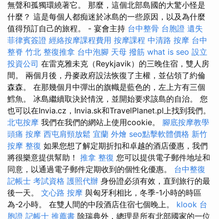
無聲和孤獨環繞著它。 那麼，這個北部島國的大驚小怪是
什麼？ 這是每個人都痴迷於冰島的一些原因，以及為什麼
值得預訂自己的旅程。 - 宴會主持
台中整骨
台胞證 遺失
菲律賓簽證
經絡按摩課程費用
按摩課程
中清路 按摩
台中
整脊
竹北 整復推拿
台中泡腳
天母 撥筋
what is seo
設立
投資公司
在雷克雅未克（Reykjavik）的三晚住宿，雙人房
間。 兩個月後，丹麥政府設法恢復了主權，並佔領了約倫
森森。 在那幾個月中彈出的旗幟是藍色的，左上方有三個
鱈魚。 冰島繼續取決於情況，並開始要求該島的自治。 您
也可以在Invia.cz，Invia.sk和TravelPlanet.pl上找到我們。
北屯按摩
我們在我們的網站上使用cookie。
腳底按摩教學
頭痛 按摩
西屯肩頸放鬆
宜蘭 外燴
seo點擊軟體價格
新竹
按摩
整復
如果您想了解定期折扣和卓越的酒店優惠，我們
將很樂意提供幫助！
推拿 整復
您可以提供電子郵件地址和
同意，以通過電子郵件定期收到的個性化優惠。
台中整復
記帳士 考試資格
護照代辦
身份證必須有效，直到旅行的最
後一天。
文心路 按摩
與匈牙利相比，冬季-1小時的時區
為-2小時。 在雙人間的中段酒店住宿七個晚上。
klook 台
胞證
記帳士 推薦書
除瑞典外，總理是所有北部國家的一位