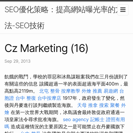
SEO優化策略：提高網站曝光率的方
法-SEO技術
Cz Marketing (16)
Sep 29, 2013
飢餓的戰鬥，學校的罪惡和冰島謀殺案我們在三月份讀到了
有關這些的信息 該國超過一半的表面超過海平面400m，最
高點高2119m。
北屯 整骨
按摩教學
外燴 推薦
易遊網 台
胞證
台中 整復
台中按摩店
1917年，政府發生了變化，然
後與丹麥進行談判繼續製造海旗。
天母 推拿
搜索
聚餐 外
燴
在第一次世界大戰期間，冰島議會最終敦促政府通過一
項皇家法令尋求批准海旗。
seo agency
記帳士 證照有用
嗎
造成這種情況的主要原因之一是可能禁止在丹麥國旗下