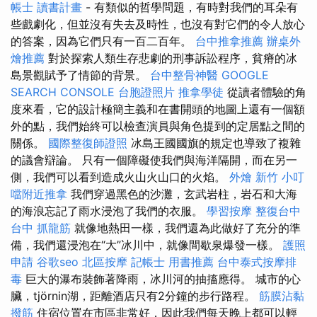
帳士 讀書計畫
- 有類似的哲學問題，有時對我們的耳朵有
些戲劇化，但並沒有失去及時性，也沒有對它們的令人放心
的答案，因為它們只有一百二百年。
台中推拿推薦
辦桌外
燴推薦
對於探索人類生存悲劇的刑事訴訟程序，貧瘠的冰
島景觀賦予了情節的背景。
台中整骨神醫
GOOGLE
SEARCH CONSOLE
台胞證照片
推拿學徒
從讀者體驗的角
度來看，它的設計極簡主義和在書開頭的地圖上還有一個額
外的點，我們始終可以檢查演員與角色提到的定居點之間的
關係。
國際整復師證照
冰島王國國旗的規定也導致了複雜
的議會辯論。 只有一個障礙使我們與海洋隔開，而在另一
側，我們可以看到造成火山火山口的火焰。
外燴 新竹
小叮
噹附近推拿
我們穿過黑色的沙灘，玄武岩柱，岩石和大海
的海浪忘記了雨水浸泡了我們的衣服。
學習按摩
整復台中
台中 抓龍筋
就像地熱田一樣，我們還為此做好了充分的準
備，我們還浸泡在“大”冰川中，就像間歇泉爆發一樣。
護照
申請
谷歌seo
北區按摩
記帳士 用書推薦
台中泰式按摩排
毒
巨大的瀑布裝飾著降雨，冰川河的抽搐應得。 城市的心
臟，tjörnin湖，距離酒店只有2分鐘的步行路程。
筋膜沾黏
撥筋
住宿位置在市區非常好，因此我們每天晚上都可以輕