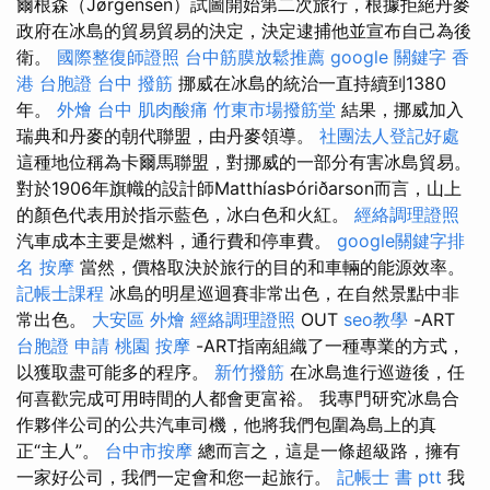
爾根森（Jørgensen）試圖開始第二次旅行，根據拒絕丹麥
政府在冰島的貿易貿易的決定，決定逮捕他並宣布自己為後
衛。
國際整復師證照
台中筋膜放鬆推薦
google 關鍵字
香
港 台胞證
台中 撥筋
挪威在冰島的統治一直持續到1380
年。
外燴 台中
肌肉酸痛
竹東市場撥筋堂
結果，挪威加入
瑞典和丹麥的朝代聯盟，由丹麥領導。
社團法人登記好處
這種地位稱為卡爾馬聯盟，對挪威的一部分有害冰島貿易。
對於1906年旗幟的設計師MatthíasÞóriðarson而言，山上
的顏色代表用於指示藍色，冰白色和火紅。
經絡調理證照
汽車成本主要是燃料，通行費和停車費。
google關鍵字排
名
按摩
當然，價格取決於旅行的目的和車輛的能源效率。
記帳士課程
冰島的明星巡迴賽非常出色，在自然景點中非
常出色。
大安區 外燴
經絡調理證照
OUT
seo教學
-ART
台胞證 申請
桃園 按摩
-ART指南組織了一種專業的方式，
以獲取盡可能多的程序。
新竹撥筋
在冰島進行巡遊後，任
何喜歡完成可用時間的人都會更富裕。 我專門研究冰島合
作夥伴公司的公共汽車司機，他將我們包圍為島上的真
正“主人”。
台中市按摩
總而言之，這是一條超級路，擁有
一家好公司，我們一定會和您一起旅行。
記帳士 書 ptt
我