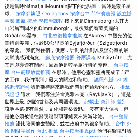
後是當時NámafjallMountain腳下的地熱區，當時是猴子星
球。
按摩師執照
seo agency
按摩台中
菲律賓簽證
設立辦
事處
脹氣 按摩
學按摩課程
接下來是Dimmuborgir以其火
山岩層而聞名的Dimmuborgir，最後我們看著美麗的
Goðafoss瀑布。
竹北整復推拿推薦
在Akureyri中觀光的位
置特別美麗，位於80公里長的Eyjafjörður（Szigetfjord）
的深處。 我們對住宿，供應，計劃的計劃以及辦公室的最
大幫助感到滿意。
腳底按摩證照
舒壓課程
MihályTóth，尤
其是與導遊有關的，因為他是較早旅行時的導遊。
台中按
摩
台中筋膜放鬆推薦
在那時，他用心靈和靈魂完成了自己
的工作，我們得到了最大的關注和幫助。
護照代辦
ssl
經
絡調理證照
我們期待將來將我們帶到奇蹟般的地方。
推拿
師證照
這次，我們專注於雷克雅未克（Reykjavík），這是
世界上最北端的首都及其周圍環境。
記帳士 會計師 差別
該地區還擁有自然，文化和建築景點。 沒有重大傷害，但
是他必須被送往醫院縫製頭部縫製左翼游泳池。
台中整骨
推薦
諾比陪同他去醫院，並在政府中為很多幫助。
台中 外
燴
關鍵字操作
台北 推拿
台中按摩推薦ptt
他們在醫院對我