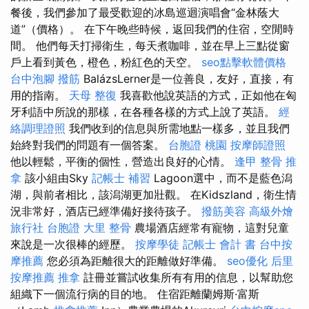
餐後，我們參加了最受歡迎的冰島巡迴演唱會“金林蔭大
道”（價格）。 在下午晚些時候，返回我們的住宿，空閒時
間。 他們每天打掃衛生，每天煮咖啡，並在早上三點從窗
戶上看到黃色，橙色，粉紅色的天空。
seo點擊軟體價格
台中泡腳
撥筋
BalázsLerner是一位善良，友好，直接，有
用的指南。
天母 整復
我喜歡他說英語的方式，正如他在匈
牙利語中所說的那樣，在各種各樣的方式上說了英語。
經
絡調理證照
我們收到的信息與所需地點一樣多，並且我們
始終對我們的問題有一個答案。
台胞證 桃園
按摩師證照
他以輕鬆，平衡的個性，營造出良好的心情。
逢甲 整骨
推
拿
該小組由Sky
記帳士 補習
Lagoon選中，而不是藍色潟
湖，與前者相比，該潟湖更加壯觀。 在Kidszland，衛生情
況非常好，酒店已經準備好接待孩子。
撥筋美容
高級外燴
旅行社 台胞證
大里 整骨
農場酒店經常有寵物，這對兒童
來說是一次很棒的經歷。
按摩學徒
記帳士 會計 書
台中按
摩推薦
您必須為距離很大的距離做好準備。
seo優化
后里
按摩推薦
推拿
註冊並嘗試收集所有有用的信息，以幫助您
組織下一個流行病的目的地。 住宿距離蘭姆斯·富斯