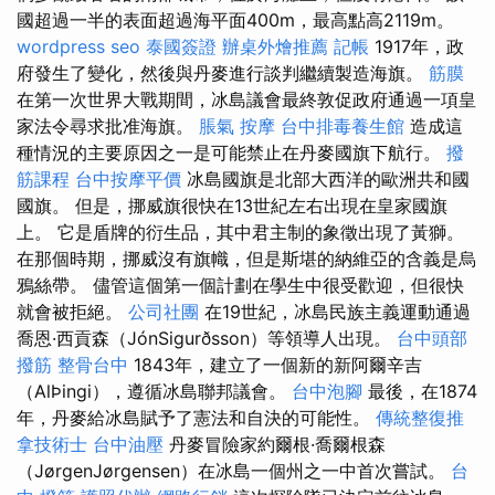
國超過一半的表面超過海平面400m，最高點高2119m。
wordpress seo
泰國簽證
辦桌外燴推薦
記帳
1917年，政
府發生了變化，然後與丹麥進行談判繼續製造海旗。
筋膜
在第一次世界大戰期間，冰島議會最終敦促政府通過一項皇
家法令尋求批准海旗。
脹氣 按摩
台中排毒養生館
造成這
種情況的主要原因之一是可能禁止在丹麥國旗下航行。
撥
筋課程
台中按摩平價
冰島國旗是北部大西洋的歐洲共和國
國旗。 但是，挪威旗很快在13世紀左右出現在皇家國旗
上。 它是盾牌的衍生品，其中君主制的象徵出現了黃獅。
在那個時期，挪威沒有旗幟，但是斯堪的納維亞的含義是烏
鴉絲帶。 儘管這個第一個計劃在學生中很受歡迎，但很快
就會被拒絕。
公司社團
在19世紀，冰島民族主義運動通過
喬恩·西貢森（JónSigurðsson）等領導人出現。
台中頭部
撥筋
整骨台中
1843年，建立了一個新的新阿爾辛吉
（AlÞingi），遵循冰島聯邦議會。
台中泡腳
最後，在1874
年，丹麥給冰島賦予了憲法和自決的可能性。
傳統整復推
拿技術士
台中油壓
丹麥冒險家約爾根·喬爾根森
（JørgenJørgensen）在冰島一個州之一中首次嘗試。
台