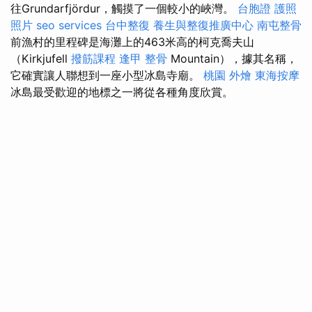
往Grundarfjördur，觸摸了一個較小的峽灣。
台胞證 護照
照片
seo services
台中整復
養生與整復推廣中心
南屯整骨
前漁村的里程碑是海灘上的463米高的柯克喬夫山
（Kirkjufell
撥筋課程
逢甲 整骨
Mountain），據其名稱，
它確實讓人聯想到一座小型冰島寺廟。
桃園 外燴
東海按摩
冰島最受歡迎的地標之一將從各種角度欣賞。