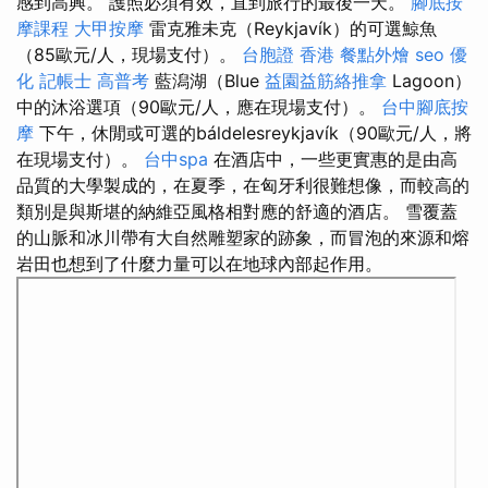
感到高興。 護照必須有效，直到旅行的最後一天。
腳底按
摩課程
大甲按摩
雷克雅未克（Reykjavík）的可選鯨魚
（85歐元/人，現場支付）。
台胞證 香港
餐點外燴
seo 優
化
記帳士 高普考
藍潟湖（Blue
益園益筋絡推拿
Lagoon）
中的沐浴選項（90歐元/人，應在現場支付）。
台中腳底按
摩
下午，休閒或可選的báldelesreykjavík（90歐元/人，將
在現場支付）。
台中spa
在酒店中，一些更實惠的是由高
品質的大學製成的，在夏季，在匈牙利很難想像，而較高的
類別是與斯堪的納維亞風格相對應的舒適的酒店。 雪覆蓋
的山脈和冰川帶有大自然雕塑家的跡象，而冒泡的來源和熔
岩田也想到了什麼力量可以在地球內部起作用。