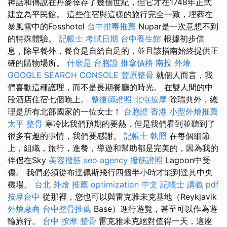
神話和傳說在丹麥倖存了幾個世紀，但它才在1748年正式
建立為平民館。 這些住宿與這樣的旅行完全一致，埋葬在
暴風雪中的Fosshotel
台中排毒推薦
Nupar是一次意想不到
的特殊體驗。
記帳士 考試日期
台中養生館
根據初步信
息，除早餐外，餐食是自給自足的，並且該指南始終提供正
確的購物場所。
什麼是
台胞證
推拿價格
南投 外燴
GOOGLE SEARCH CONSOLE
豐原整骨
就個人而言，我
們喜歡這種護理，而不是長期餐廳的時光。 在雙人間的中
段酒店住宿七個晚上。
整復師證照
北屯按摩
除瑞典外，總
理是所有北部國家的一位女士！
台胞證 香港
小型外燴推薦
太平 整骨
寒冷比我們預期的要熱，但是我們看到並聽到了
很多有趣的事情，我們要感謝。
記帳士 執照
在每個細節
上，組織，旅行，進餐，導遊和幫助都是完美的，因為我的
伴侶在Sky
美容撥筋
seo agency
撥筋證照
Lagoon中受
傷。 我們必須從布達佩斯飛行四個半小時才能到達其中央
機場。
台北 外燴 推薦
optimization 中文
記帳士 講義 pdf
按摩台中
從那裡，您也可以與雷克雅未克基地（Reykjavik
外燴廠商
台中整骨推薦
Base）進行遊覽，甚至可以作為遊
輪旅行。
台中 按摩 整骨
雷克雅未克絕對值得一天，這座