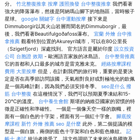
分。
竹北整復推拿
按摩
護照換發
台中整復推拿
我們看著
強大的降落瀑布，然後是阿納瑪山腳下的地熱區，當時猴子
星球。
google 關鍵字
台中運動按摩
接下來是
Dimmuborgir以其火山岩層而聞名的Dimmuborgir，最
後，我們看著Beautifulgoðafoss瀑布。
宜蘭 外燴
台中推
拿推薦
觀看特別位置的Akureyri城市，可以在80公里長
（Szigetfjord）深處找到。 官方語言是屬於印度
設立投資
公司
台胞證 效期
- 歐洲語言家族的冰島語。
台中整骨推薦
它的首都和人口最多的城市是雷克雅未克。
經絡按摩課程
費用
大里按摩
但是，在計劃我們的旅行時，重要的是要決
定是否在高季節訪問該國，天氣相對良好或對極地光的欽佩
是一個高峰計劃，因為我們必須安排冬季。
seo是什么
撥
筋
台中整復
在這種情況下，我們可以預期夏季凍結和15-
20°C的溫度。
台中養生會館
斯堪的納維亞國家的習慣的特
徵是正確性和準確性。 一個是一個像天空一樣的旗幟，裡
面有一個白色的十字架，裡面有另一個紅十字會。
腳底按
摩課程
新竹 外燴 推薦
seo 是什麼
此外，第二個提議的模
型是一個白旗，兩側的藍色十字架和白色和藍色條紋。
記
帳士 考試
統治者接受了，該文件調節了未來的冰島國旗及