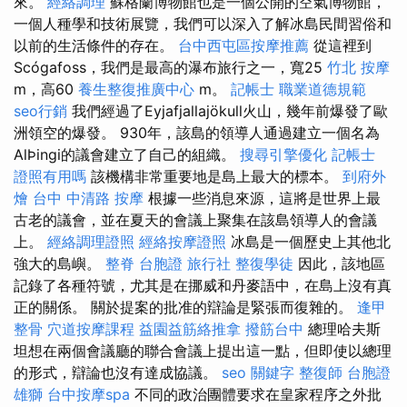
來。
經絡調理
蘇格蘭博物館也是一個公開的空氣博物館，
一個人種學和技術展覽，我們可以深入了解冰島民間習俗和
以前的生活條件的存在。
台中西屯區按摩推薦
從這裡到
Scógafoss，我們是最高的瀑布旅行之一，寬25
竹北 按摩
m，高60
養生整復推廣中心
m。
記帳士 職業道德規範
seo行銷
我們經過了Eyjafjallajökull火山，幾年前爆發了歐
洲領空的爆發。 930年，該島的領導人通過建立一個名為
AlÞingi的議會建立了自己的組織。
搜尋引擎優化
記帳士
證照有用嗎
該機構非常重要地是島上最大的標本。
到府外
燴
台中 中清路 按摩
根據一些消息來源，這將是世界上最
古老的議會，並在夏天的會議上聚集在該島領導人的會議
上。
經絡調理證照
經絡按摩證照
冰島是一個歷史上其他北
強大的島嶼。
整脊
台胞證 旅行社
整復學徒
因此，該地區
記錄了各種符號，尤其是在挪威和丹麥語中，在島上沒有真
正的關係。 關於提案的批准的辯論是緊張而復雜的。
逢甲
整骨
穴道按摩課程
益園益筋絡推拿
撥筋台中
總理哈夫斯
坦想在兩個會議廳的聯合會議上提出這一點，但即使以總理
的形式，辯論也沒有達成協議。
seo 關鍵字
整復師
台胞證
雄獅
台中按摩spa
不同的政治團體要求在皇家程序之外批