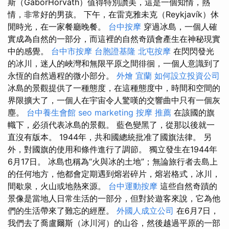
斯（GáborHorváth）值得特別讚美，這是一個知情，熱
情，非常好的男孩。 下午，在雷克雅未克（Reykjavík）休
閒時光，在一家餐廳晚餐。
台中按摩
穿過冰島，一個人確
實成為自然的一部分，而這裡的自然奇蹟會產生在神秘現實
中的感覺。
台中市按摩
台胞證基隆
北屯按摩
在閃閃發光
的冰川，迷人的峽灣和無限平原之間徘徊，一個人意識到了
永恆的自然過程的微小部分。
外燴 宜蘭
如何設立投資公司
冰島的景觀提供了一種態度，在這種態度中，時間和空間的
界限擴大了，一個人在宇宙令人驚嘆的交響曲中只有一個灰
塵。
台中養生會館
seo marketing
按摩 推薦
在該國的旗
幟下，必須代表冰島的景觀。 藍色變黑了，從那以後就一
直沒有版本。 1944年，共和國總統批准了國旗法律。 另
外，對國旗的使用和條件進行了調節。 獨立發生在1944年
6月17日。 冰島也稱為“火與冰的土地”；無論旅行者去島上
的任何地方，他都會定期遇到熔岩碎片，熔岩格式，冰川，
間歇泉，火山或地熱來源。
台中運動按摩
這些自然奇蹟的
景像是當地人日常生活的一部分，但對於遊客來說，它為他
們的生活帶來了難忘的經歷。
外國人成立公司
在6月7日，
我們去了喬盧爾斯（冰川河）的山谷，然後越過平原的一部