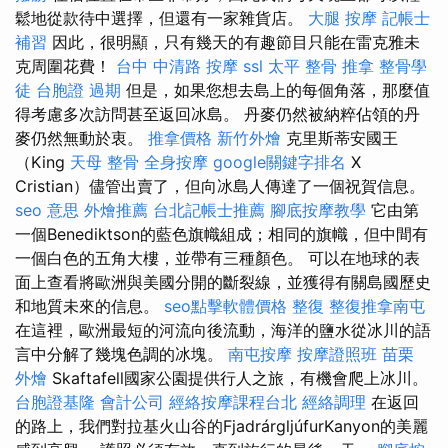
鬆地從款待中選擇，但還有一家雜貨店。
大腿 按摩
記帳士
補習
因此，很明顯，只有幾天的有趣節目只能在雷克雅未
克周圍花費！
台中 中清路 按摩
ssl
太平 整骨
推拿
整骨學
徒
台胞證 過期
但是，如果您想去島上的每個角落，那麼值
得考慮多次訪問甚至返回冰島。 丹麥仍然被納粹佔領的丹
麥仍然無動於衷。
推拿價格
新竹外燴
克里斯蒂安國王
（King
天母 整骨
全身按摩
google關鍵字排名
X
Cristian）儘管出賣了，但向冰島人傳達了一個祝賀信息。
seo 意思
外燴推薦
台北記帳士推薦
腳底按摩教學
它由第
一個Benediktson的藍色旗幟組成；相同的旗幟，但中間有
一個白色的五角大樓，並帶有三種顏色。 可以在地球的表
面上查看將歐洲與美國分開的斷裂線，並獲得有關島國歷史
和地質未來的信息。
seo點擊軟體價格
整復
整復推拿南屯
在這裡，歐洲最短的河流向後流動，海洋的鹽水從冰川的語
言中分解了幾塊色調的冰塊。
南屯按摩
按摩證照班
苗栗
外燴
Skaftafell國家公園提供行人之旅，有機會爬上冰川。
台胞證基隆
會計公司
經絡按摩課程台北
經絡調理
在返回
的路上，我們對拉基火山谷的FjadrárgljúfurKanyon的美麗