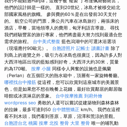
我們不能錯過Harpa，這幾乎被“複製”了布達佩斯藝術宮，
他們的設計師是一樣的。 直到20世紀，冰島才被移交給北
部國家風格的旗幟。 參與費的60％是在出發前30天支付
的。 航空公司的門票，乘公共汽車在冰島旅行，兩張床的
酒店，早餐，當地領導人的費用，匈牙利語言導遊。 尋找
我們經驗豐富的旅行專家，他們將盡最大努力找到最適合您
需求的旅程。
台中美式整復
藍色潟湖中的可選沐浴選項
（現場應付90歐元）。
台胞證照片
記帳士 讀書計畫
除了
到島上的遊覽之外，吸引力在冰島也很廣泛，因為許多人對
大西洋地區出現的藍鯨感到好奇，大西洋大約30米，質量
約為170噸。
按摩 小腿
同樣令人興奮的設施也是佩蘭
（Perlan）在五個巨大的熱水箱中，頂層有一家旋轉餐廳。
哪裡找台中撥筋
從這裡，您可以欣賞到這座城市的美麗景
色，但是如果您不想在晚餐上花錢，最好欣賞鄰居的鄰居咖
啡館或冰淇淋店的景象。
台中按摩推薦
到府外燴
wordpress seo
勇敢的人還可以嘗試從建築物到森林森林
的拉鍊，最多可達到50
台中體態矯正
km/h。 我們在這裡
看不到木頭，我們看到苔原，草原，沼澤和荒涼的景觀。
台胞證台北
桃園 按摩
北投 整骨
大里 整骨
唯一的哺乳動