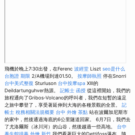
飛機於晚上7:30出發，在Ferenc
波經堂
Liszt
seo是什么
台胞證 期限
2/A機場到達01.50。
按摩師執照
停在Snorri
台中美式整復
Sturluson
台中按摩spa
XIII的
Deildartunguhver熱源。
記帳士 函授
從這裡開始，我們的
旅程通向了Gribos-Volcano的呼叫者，我們在短暫的遠足
之旅中攀登了，享受著延伸到大海的各種景觀的全景。
記
帳士 稅務相關法規概要
台中 外燴 茶點
站在波爾加尼斯市
的家中，然後通過海底的6公里隧道回家。 6月7日，我們去
了尤洛爾斯（冰川河）的山谷，然後越過一些高地。
台中
養生館排毒
外燴 新竹
我們看著巨大的Dettifoss瀑布，隨