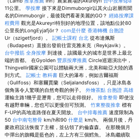
（Lamb
推拿推薦
Inn）農業農場的Akureyri
台中按摩spa
11公里。
學按摩
接下來是Dimmuborgir以其火山岩層而聞
名的Dimmuborgir，最後我們看著美麗的GO？
經絡按摩課
程費用
觀光是Akureyri特別好的地理位置，該地點位於80
公里長的LongEyjafjör？
com是什麼
香港轉機 台胞證
Ur（szigetfjord）。
記帳士課程 台北
從布達佩斯
（Budapest）直接出發前往雷克雅未克（Reykjavik）。
台中撥筋
全身按摩
到達後，該國最大的城市是世界上最北
端的首都。 在Gyolden
豐原按摩推薦
Circle巡迴演出中，
Thingvellir國家公園可以體驗兩大洲，北美和歐亞大陸的遇
到方式。
記帳士 教科書
巨大的瀑布，例如古爾福斯
（Gullfoss）和塞爾賈蘭（Seljalandsfoss），只是冰島各
個角落令人驚嘆的自然奇觀的例子。
外燴茶點
台胞證 高雄
運輸主路1幾乎是瀝青，您可以走得很好。
推拿整骨
即使沒
有越野車輛，您也可以更慢但可預測。
竹東整復推拿
標有
F-UP的高地道路僅在夏天開放。
台中排毒推薦
速度限制為
50
台中南屯整骨
km/h和90
什麼是
km/h。 兩個月後，丹
麥政府設法恢復了主權，並佔領了約倫森森。 在那幾個月
中彈出的旗幟是藍色的，左上方有三個鱈魚。 冰島繼續取