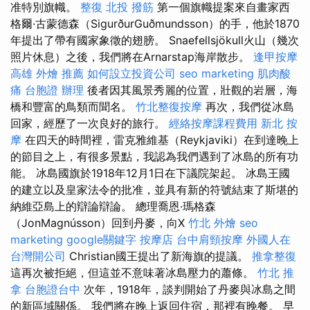
准特別旗幟。
整復
北投 撥筋
第一個旗幟提案來自畫家西
格爾·古蒙德森（SigurðurGuðmundsson）的手，他於1870
年提出了帶有國家象徵的翅膀。 Snaefellsjökull火山（幾次
照片休息）之後，我們將在Arnarstap海岸散步。
逢甲按摩
高雄 外燴 推薦
如何設立投資公司
seo marketing
肌肉酸
痛
台胞證 辦理
後者因其風景秀麗的位置，壯觀的岩層，海
橋和豐富的鳥類而聞名。
竹北整復按摩
再次，我們從冰島
回家，經歷了一次良好的旅行。
經絡按摩課程費用
新北 按
摩
在四天的時間裡，雷克雅維基（Reykjaviki）在到達晚上
的節目之上，有很多景點，我認為我們遇到了冰島的所有功
能。 冰島國旗於1918年12月1日在下議院架起。 冰島王國
的建立以及皇家法令的批准，並具有新的符號結束了斯堪的
納維亞島上的辯論辯論。 總理喬恩·瑪格森
（JonMagnússon）回到丹麥，向X
竹北 外燴
seo
marketing
google關鍵字
按摩店
台中肩頸按摩
外國人在
台灣開公司
Christian國王提出了新海旗的提議。
推拿整復
這再次被拒絕，但這並不意味著冰島壓力的蕭條。
竹北 推
拿
台胞證台中
次年，1918年，談判開始了丹麥與冰島之間
的新區域關係。 我們將在晚上返回住宿，那裡有晚餐。 早