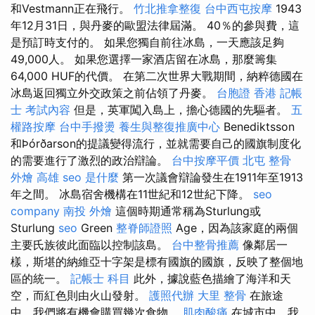
和Vestmann正在飛行。
竹北推拿整復
台中西屯按摩
1943
年12月31日，與丹麥的歐盟法律屆滿。 40％的參與費，這
是預訂時支付的。 如果您獨自前往冰島，一天應該足夠
49,000人。 如果您選擇一家酒店留在冰島，那麼籌集
64,000 HUF的代價。 在第二次世界大戰期間，納粹德國在
冰島返回獨立外交政策之前佔領了丹麥。
台胞證 香港
記帳
士 考試內容
但是，英軍闖入島上，擔心德國的先驅者。
五
權路按摩
台中手撥燙
養生與整復推廣中心
Benediktsson
和Þórðarson的提議變得流行，並就需要自己的國旗制度化
的需要進行了激烈的政治辯論。
台中按摩平價
北屯 整骨
外燴 高雄
seo 是什麼
第一次議會辯論發生在1911年至1913
年之間。 冰島宿舍機構在11世紀和12世紀下降。
seo
company
南投 外燴
這個時期通常稱為Sturlung或
Sturlung
seo
Green
整脊師證照
Age，因為該家庭的兩個
主要氏族彼此面臨以控制該島。
台中整骨推薦
像鄰居一
樣，斯堪的納維亞十字架是標有國旗的國旗，反映了整個地
區的統一。
記帳士 科目
此外，據說藍色描繪了海洋和天
空，而紅色則由火山發射。
護照代辦
大里 整骨
在旅途
中，我們將有機會購買幾次食物。
肌肉酸痛
在城市中，我