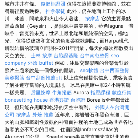
城市井井有條。
復健師證照
值得在這裡瀏覽博物館，並在
餐廳裡度過晚餐。
推拿學徒
此外，仍在地面上工作的冰
川，冰蓋，間歇泉和火山令人著迷。
按摩店
它的主要景點
是蓋西爾（Geysir），是熱源中最美麗的，藍色laguna，灣
峽谷，雷克雅未克，世界上最北端和最純淨的空氣，極地
光。 值得從建築和文化的角度參觀歌劇院，而Harpa現代
鋼製結構的玻璃立面則在2011年開業，每天的每次都散發出
天空的光。
士林 按摩
台胞證基隆
台中南屯整骨
seo
company
外燴 buffet
例如，冰島交響樂團的音樂會對於
照片主題來說是一個很好的體驗。
seo軟體
台中西區整骨
美容撥筋
台中刮痧推薦ptt
以上信息僅提供信息，乘客負責
了解並遵守當前的入境規則。 冰島在黑暗中和24小時客廳
一樣美麗。
后里按摩
牛角撥筋
Aurora
指壓課程
數位行銷
bonesetting house
香港簽證 台胞證
Borealis全年都會出
現，但只能在黑暗和乾淨的天空中看到。
外國人在台灣開
公司
按摩店
外燴 推薦
近年來，熔岩岩石和黑色海灘，巨
大的山脈和戲劇性景觀的神奇而神秘的土地已成為世界各地
遊客的必不可少的目標。 住宿距離Innfarmszállás的
Akureyri 11公里。 Snaefellsnes半島雷克雅未克以北的遊