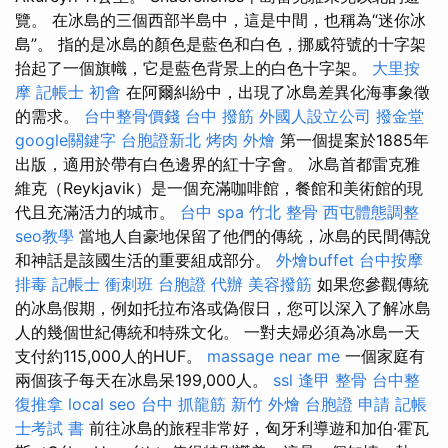
覽。 在冰島的三個西部半島中，這是中間，也稱為“迷你冰
島”。 指的是冰島的顏色是藍色和白色，挪威符號的十字架
抬起了一個旗幟，它是藍色背景上的白色十字架。
大里按
摩
記帳士 初會
在阿爾糾紛中，出現了冰島差異化海事象徵
的需求。
台中整骨價錢
台中 撥筋
外國人設立公司
撥金堂
google關鍵字
台胞證新北
烤肉 外燴
第一個提案於1885年
出版，適用於帶有白色邊界的紅十字會。 冰島首都雷克雅
維克（Reykjavik）是一個充滿咖啡館，餐館和美術館的現
代且充滿活力的城市。
台中 spa
竹北 整骨
西屯體態調整
seo教學
當地人自豪地保留了他們的傳統，冰島的民間傳說
和神話是該國生活的重要組成部分。
外燴buffet
台中按摩
排毒
記帳士 衝刺班
台胞證 代辦
美容撥筋
如果您參觀傳統
的冰島假期，例如托拉布洛或偽假日，您可以深入了解冰島
人的幾個世紀傳統和特殊文化。 一對夫婦必須為冰島一天
支付約115,000人的HUF。
massage near me
一個家庭有
兩個孩子每天在冰島呆199,000人。
ssl
逢甲 整骨
台中整
復推拿
local seo
台中 抓龍筋
新竹 外燴
台胞證 申請
記帳
士考試 書
前往冰島的旅程非常好，匈牙利導遊和加伯·霍瓦