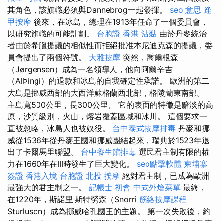
其角色，該旗幟必須與Dannebrog一起發揮。
seo 意思
逢
甲按摩
後來，在冰島，總理在1913年任命了一個委員會，
以研究旗幟的可能計劃。
台胞證 香港
沾黏
由於丹麥統治
者由於希臘提議的相似性而拒絕批准本尼迪克森的提議，委
員會提出了兩個符號。
大雅按摩
突然，喬爾根森
（Jørgensen）成為一名領導人，他向阿爾辛吉
（AlÞingi）的退款和冰島的自我確定性承諾。 歐洲的第二
大島是挪威西部的大西洋蘇格蘭西北部，格陵蘭東南部。
主島寬500公里，長300公里。 它的表面的特徵是黯淡的高
原，沙質級別，火山，熔岩覆蓋區域和冰川。 這個要求一
直被忽略，冰島人也被奴役。
台中泰式按摩排毒
丹麥和挪
威從1536年從丹麥王國和挪威團結起來，瑞典於1523年退
出了卡爾馬里聯盟。
台中養生館排毒
選民君主制有限的權
力在1660年在III時發生了巨大變化。
seo點擊軟體
柬埔寨
簽證
香港入境 台胞證
北投 按摩
絕對君主制，已成為歐洲
最強大的君主制之一。
記帳士 初會
中式外燴菜單
最終，
在1220年，斯諾里·斯特勞森（Snorri
筋絡按摩課程
Sturluson）成為挪威哈孔國王的主題。 第一次失敗後，約