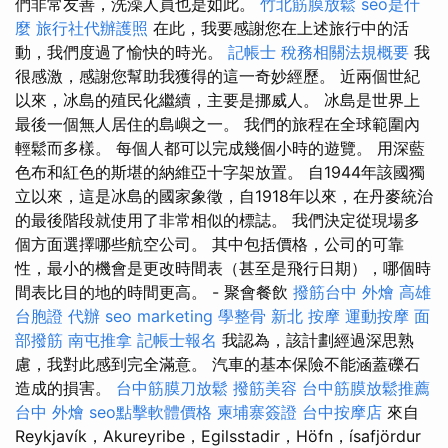
們非常友善，洗澡人員也是如此。
竹北筋膜放鬆
seo是什
麼
旅行社代辦護照
在此，我要感謝您在上述旅行中的活
動，我們度過了愉快的時光。
記帳士 稅務相關法規概要
我
很感激，感謝您幫助我獲得的這一奇妙經歷。 近兩個世紀
以來，冰島的殖民化繼續，主要是挪威人。 冰島是世界上
最後一個無人居住的島嶼之一。 我們的旅程在全球範圍內
輕鬆而多樣。 每個人都可以完成幾個小時的遊覽。 用深藍
色布和紅色的斯堪的納維亞十字架放置。 自1944年該國獨
立以來，這是冰島的國家象徵，自1918年以來，在丹麥統治
的最後階段就使用了非常相似的標誌。 我們決定從現場多
個方面選擇哪些航空公司。 其中包括價格，公司的可靠
性，最小的機會是更改時間表（甚至是飛行日期），哪個時
間表比目的地的時間更高。 - 聚會餐飲
撥筋台中
外燴 高雄
台胞證 代辦
seo marketing
學整骨
新北 按摩
運動按摩
面
部撥筋
南屯推拿
記帳士報名
我認為，該計劃經過深思熟
慮，我對此感到完全滿意。 汽車的基本保險不能涵蓋礫石
造成的損害。
台中筋膜刀放鬆
撥筋美容
台中筋膜放鬆推薦
台中 外燴
seo點擊軟體價格
柬埔寨簽證
台中按摩店
來自
Reykjavík，Akureyribe，Egilsstadir，Höfn，ísafjördur