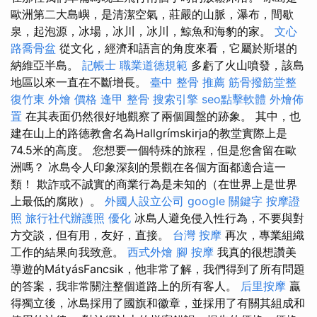
歐洲第二大島嶼，是清潔空氣，莊嚴的山脈，瀑布，間歇
泉，起泡源，冰場，冰川，冰川，鯨魚和海豹的家。
文心
路喬骨盆
從文化，經濟和語言的角度來看，它屬於斯堪的
納維亞半島。
記帳士 職業道德規範
多虧了火山噴發，該島
地區以來一直在不斷增長。
臺中 整骨 推薦
筋骨撥筋堂整
復竹東
外燴 價格
逢甲 整骨
搜索引擎
seo點擊軟體
外燴佈
置
在其表面仍然很好地觀察了兩個圓盤的跡象。 其中，也
建在山上的路德教會名為Hallgrímskirja的教堂實際上是
74.5米的高度。 您想要一個特殊的旅程，但是您會留在歐
洲嗎？ 冰島令人印象深刻的景觀在各個方面都適合這一
類！ 欺詐或不誠實的商業行為是未知的（在世界上是世界
上最低的腐敗）。
外國人設立公司
google 關鍵字
按摩證
照
旅行社代辦護照
優化
冰島人避免侵入性行為，不要與對
方交談，但有用，友好，直接。
台灣 按摩
再次，專業組織
工作的結果向我致意。
西式外燴
腳 按摩
我真的很想讚美
導遊的MátyásFancsik，他非常了解，我們得到了所有問題
的答案，我非常關注整個道路上的所有客人。
后里按摩
贏
得獨立後，冰島採用了國旗和徽章，並採用了有關其組成和