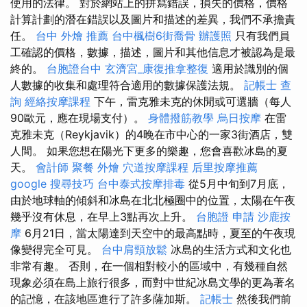
使用的法律。 對於網站上的拼寫錯誤，損失的價格，價格
計算計劃的潛在錯誤以及圖片和描述的差異，我們不承擔責
任。
台中 外燴 推薦
台中楓樹6街喬骨
辦護照
只有我們員
工確認的價格，數據，描述，圖片和其他信息才被認為是最
終的。
台胞證台中
玄濟宮_康復推拿整復
適用於識別的個
人數據的收集和處理符合適用的數據保護法規。
記帳士 查
詢
經絡按摩課程
下午，雷克雅未克的休閒或可選牆（每人
90歐元，應在現場支付）。
身體撥筋教學
烏日按摩
在雷
克雅未克（Reykjavik）的4晚在市中心的一家3街酒店，雙
人間。 如果您想在陽光下更多的樂趣，您會喜歡冰島的夏
天。
會計師
聚餐 外燴
穴道按摩課程
后里按摩推薦
google 搜尋技巧
台中泰式按摩排毒
從5月中旬到7月底，
由於地球軸的傾斜和冰島在北北極圈中的位置，太陽在午夜
幾乎沒有休息，在早上3點再次上升。
台胞證 申請
沙鹿按
摩
6月21日，當太陽達到天空中的最高點時，夏至的午夜現
像變得完全可見。
台中肩頸放鬆
冰島的生活方式和文化也
非常有趣。 否則，在一個相對較小的區域中，有幾種自然
現象必須在島上旅行很多，而對中世紀冰島文學的更為著名
的記憶，在該地區進行了許多薩加斯。
記帳士
然後我們前