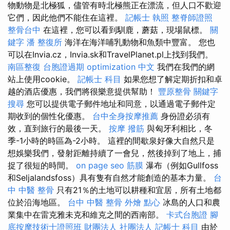
物動物是北極狐，儘管有時北極熊正在漂流，但人口不歡迎
它們，因此他們不能住在這裡。
記帳士 執照
整脊師證照
整骨台中
在這裡，您可以看到馴鹿，蘑菇，現場鼠標。
關
鍵字
潘 整復所
海洋在海洋哺乳動物和魚類中豐富。 您也
可以在Invia.cz，Invia.sk和TravelPlanet.pl上找到我們。
南區整復
台胞證過期
optimization 中文
我們在我們的網
站上使用cookie。
記帳士 科目
如果您想了解定期折扣和卓
越的酒店優惠，我們將很樂意提供幫助！
豐原整骨
關鍵字
搜尋
您可以提供電子郵件地址和同意，以通過電子郵件定
期收到的個性化優惠。
台中全身按摩推薦
身份證必須有
效，直到旅行的最後一天。
按摩
撥筋
與匈牙利相比，冬
季-1小時的時區為-2小時。 這裡的間歇泉好像大自然只是
想娛樂我們，發射距離持續了一會兒，然後掉到了地上，捕
捉了很短的時間。
on page seo
筋膜
瀑布（例如Gullfoss
和Seljalandsfoss）具有隻有自然才能創造的基本力量。
台
中 中醫 整骨
只有21％的土地可以耕種和宜居，所有土地都
位於沿海地區。
台中 中醫 整骨
外燴 點心
冰島的人口和農
業集中在雷克雅未克和維克之間的西南部。
卡式台胞證
腳
底按摩技術士證照班
財團法人 社團法人
記帳士 科目
由於