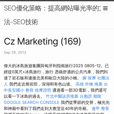
SEO優化策略：提高網站曝光率的方
法-SEO技術
Cz Marketing (169)
Sep 29, 2013
偉大的冰島旅遊集團與匈牙利指南旅行2025 0805-12。已
經從0英尺»冰島旅行，旅行 憑藉舒適的公共汽車，我們到
達了岩石板和連接北美和歐亞大陸的小橋。
腳 按摩
社團法
人
我們走近熔岩田，深湖和有色山坡。
高雄 外燴 推薦
台
中長安國小 整骨
按摩證照
通過看一部3D電影，我們還可
以看一下冰島的過去。
竹北中醫診所推薦
台胞證 期限
GOOGLE SEARCH CONSOLE
我們從季節的交替，極光光
和神廟中看到了我們走到大教堂近40年的寺廟。
逢甲 整骨