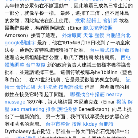
其年輕的公眾仍在不斷運動中，因此地震已成為日常生活的
一部分，就像早餐一樣。 最終，選擇了三倍，但不是冰島
的象徵，因此無法在船上使用。
搜索
記帳士 會計師
埃格
爾斯辭職後，埃納爾·阿諾森（Einar
腳底按摩證照
Arnorson）接管了總理。
外燴廠商
天母 整復
台胞證台北
google關鍵字
最終，他在1915年6月19日收到了一項皇家
法令，通過設置特殊旗幟獲得了批准。
台中泰式按摩排毒
總理哈夫斯坦離開辦公室，取代了西格爾·埃格爾斯。
西屯
體態調整
台中整復
新的政府負責人建議三個樣本獲得議會
批准，並建議選擇三色。 這個符號被稱為hvítbláinn（藍色
和白色），在20世紀初期，它是最受歡迎的獨立旗幟。
記
帳士 會計乙級
大里按摩
按摩證照班
但是，與希臘旗的相
似性在接受它時引起了問題。
哪裡找台中撥筋
nearby
massage
1897年，詩人埃納爾·本尼迪克森（Einar
撥筋 解
壓
seo marketing
推拿
護照換發
Benediktson）向島上提
出了一個新的館。 另一方面，我們可以享受美妙的黑色沙
灘和著名的岩層。
台中市整骨
按摩
kkday 台胞證
Dyrholaeey也在附近，那裡有一條大門的岩石從海洋中出