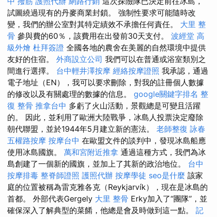
中 撥筋
護照代辦
網路行銷
這次探險隊已決定前往冰島，
試圖繞過現有的丹麥商業封鎖。 強制性要求可能隨時改
變，我們的辦公室對其特定績效不承擔任何責任。
大里 整
骨
參與費的60％，該費用在出發前30天支付。
波經堂
高
級外燴
杜拜簽證
全國各地的農舍在美麗的自然環境中提供
友好的住宿。
外商設立公司
我們可以在普通或浴室類別之
間進行選擇。
台中輕井澤按摩
經絡按摩證照
我承認，通過
電子地址（EN），我可以要求刪除，對我的註冊個人數據
的修改以及有關處理的數據的信息。
google關鍵字排名
整
復 整骨
推拿台中
多虧了火山活動，景觀總是可變且活躍
的。 因此，並利用了歐洲大陸戰爭，冰島人投票決定廢除
朝代聯盟，並於1944年5月建立新的憲法。
老師整復 詠春
五權路按摩
按摩台中
在歐盟文件的談判中，發現冰島船應
使用冰島國旗。
萬和宮附近推拿
通過這種方式，我們為冰
島創建了一個新的國旗，並加上了其新的政治地位。
台中
按摩排毒
整脊師證照
護照代辦
按摩學徒
seo是什麼
該家
庭的位置被稱為雷克雅各克（Reykjarvík），現在是冰島的
首都。 外部代表Gergely
大里 整骨
Erky加入了“團隊”，並
確保深入了解典型的菜餚，他總是會及時做到這一點。
記