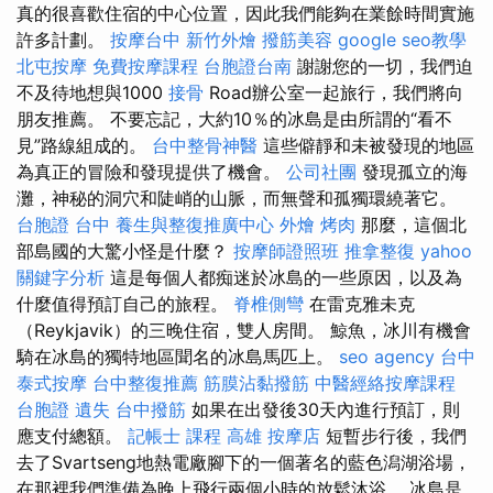
真的很喜歡住宿的中心位置，因此我們能夠在業餘時間實施
許多計劃。
按摩台中
新竹外燴
撥筋美容
google seo教學
北屯按摩
免費按摩課程
台胞證台南
謝謝您的一切，我們迫
不及待地想與1000
接骨
Road辦公室一起旅行，我們將向
朋友推薦。 不要忘記，大約10％的冰島是由所謂的“看不
見”路線組成的。
台中整骨神醫
這些僻靜和未被發現的地區
為真正的冒險和發現提供了機會。
公司社團
發現孤立的海
灘，神秘的洞穴和陡峭的山脈，而無聲和孤獨環繞著它。
台胞證 台中
養生與整復推廣中心
外燴 烤肉
那麼，這個北
部島國的大驚小怪是什麼？
按摩師證照班
推拿整復
yahoo
關鍵字分析
這是每個人都痴迷於冰島的一些原因，以及為
什麼值得預訂自己的旅程。
脊椎側彎
在雷克雅未克
（Reykjavik）的三晚住宿，雙人房間。 鯨魚，冰川有機會
騎在冰島的獨特地區聞名的冰島馬匹上。
seo agency
台中
泰式按摩
台中整復推薦
筋膜沾黏撥筋
中醫經絡按摩課程
台胞證 遺失
台中撥筋
如果在出發後30天內進行預訂，則
應支付總額。
記帳士 課程 高雄
按摩店
短暫步行後，我們
去了Svartseng地熱電廠腳下的一個著名的藍色潟湖浴場，
在那裡我們準備為晚上飛行兩個小時的放鬆沐浴。 冰島是