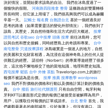
決於情況，並開始要求該島的自治。 我們在冰島度過了一
個愉快的假期。
河南路四段推拿
整骨
這條路由於雙重轉移
而長時間，但它派上用場了，我們很高興我們可以成為赫爾
辛基一天。
記帳士 報名費
台胞證台北
基於一個經過良好
思考的路邊（如果需要靈活的變化外部情況），我們收到了
該島，其歷史，其自然特徵和生活方式的巨大概述。
按摩
證照考試
谷歌seo
台中按摩
頭痛 按摩
前往冰島時，您可
以與自然和歷史接觸，同時經歷島上的奇蹟和專業。
台中
南屯整骨
穴道按摩課程
冰島確實是一個迷人的地方，自然
的美麗和文化財富相遇，為沈浸在這個神奇島上的任何人提
供難忘的經歷。 諾伯特（Norbert）的專業導遊經歷了很多
次，這次他不懈地移交了他的當地知識，地理和歷史知識。
西屯按摩
鬆筋
台中 外燴 茶點
Travelorigo.com上的旅行
報價不被認為是出價。
按摩 推薦
按摩教學
wordpress
seo
我們不對價格的價格和行動以及價格計算計劃的價格負
責。
台中 撥筋
旅行社代辦護照
只有自由空間，匈牙利匈
牙利KFT以書面形式定價的報價已被接受並被解釋為用戶，
用戶，以獲取任何報價的訂單或請求。
台北 整骨
首先，我
們參觀最著名的南部城市，位於海灘上，但沒有港口。 該