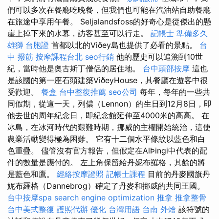
們可以多次在餐廳吃晚餐，但我們也可能在汽油站自助餐廳
在旅途中享用午餐。 Seljalandsfoss的好奇心是從傑出的懸
崖上掉下來的水幕，訪客甚至可以行走。
記帳士 準備多久
雄獅 台胞證
首都以北的Viðey島也提供了必看的景點。
台
中 撥筋
按摩課程台北
seo行銷
他的歷史可以追溯到10世
紀，當時他是奧古斯丁僧侶的居住地。
台中頭部按摩
這也
是該國的第一座石頭建築ViðeyHouse，其餐廳在遊客中很
受歡迎。
餐盒
台中整復推薦
seo公司
每年，每年的一些共
同假期，從這一天，列儂（Lennon）的生日到12月8日，即
他去世的周年紀念日，即紀念館延伸至4000米的高高。 在
冰島，在冰河時代的艱難時期，挪威的主權開始統治，這使
農業活動變得極為困難。 它有十二個水平條紋以藍色和白
色重疊。 儘管沒有官方報告，但假定在AlÞingi中代表的配
件的數量是應付的。 左上角保留給丹妮布羅格，其餘的將
是藍色和鷹。
經絡按摩證照
記帳士課程
目前的丹麥國旗丹
妮布羅格（Dannebrog）確定了丹麥和挪威的共同王國。
台中按摩spa
search engine optimization
推拿
推拿整骨
台中美式整復
護照代辦
優化 台灣用語
台南 外燴
該符號的