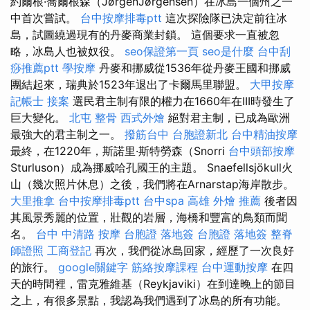
約爾根·喬爾根森（JørgenJørgensen）在冰島一個州之一
中首次嘗試。
台中按摩排毒ptt
這次探險隊已決定前往冰
島，試圖繞過現有的丹麥商業封鎖。 這個要求一直被忽
略，冰島人也被奴役。
seo保證第一頁
seo是什麼
台中刮
痧推薦ptt
學按摩
丹麥和挪威從1536年從丹麥王國和挪威
團結起來，瑞典於1523年退出了卡爾馬里聯盟。
大甲按摩
記帳士 接案
選民君主制有限的權力在1660年在III時發生了
巨大變化。
北屯 整骨
西式外燴
絕對君主制，已成為歐洲
最強大的君主制之一。
撥筋台中
台胞證新北
台中精油按摩
最終，在1220年，斯諾里·斯特勞森（Snorri
台中頭部按摩
Sturluson）成為挪威哈孔國王的主題。 Snaefellsjökull火
山（幾次照片休息）之後，我們將在Arnarstap海岸散步。
大里推拿
台中按摩排毒ptt
台中spa
高雄 外燴 推薦
後者因
其風景秀麗的位置，壯觀的岩層，海橋和豐富的鳥類而聞
名。
台中 中清路 按摩
台胞證 落地簽
台胞證 落地簽
整脊
師證照
工商登記
再次，我們從冰島回家，經歷了一次良好
的旅行。
google關鍵字
筋絡按摩課程
台中運動按摩
在四
天的時間裡，雷克雅維基（Reykjaviki）在到達晚上的節目
之上，有很多景點，我認為我們遇到了冰島的所有功能。