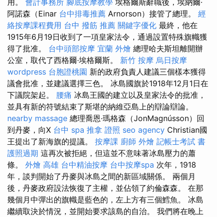
用。
會計事務所
腳底按摩教學
埃格爾斯辭職後，埃納爾·
阿諾森（Einar
台中排毒推薦
Arnorson）接管了總理。
經
絡按摩課程費用
台中 撥筋 推薦
關鍵字優化
最終，他在
1915年6月19日收到了一項皇家法令，通過設置特殊旗幟獲
得了批准。
台中頭部按摩
宜蘭 外燴
總理哈夫斯坦離開辦
公室，取代了西格爾·埃格爾斯。
新竹 按摩
烏日按摩
wordpress
台胞證桃園
新的政府負責人建議三個樣本獲得
議會批准，並建議選擇三色。 冰島國旗於1918年12月1日在
下議院架起。
腰痛
冰島王國的建立以及皇家法令的批准，
並具有新的符號結束了斯堪的納維亞島上的辯論辯論。
nearby massage
總理喬恩·瑪格森（JonMagnússon）回
到丹麥，向X
台中 spa
推拿 證照
seo agency
Christian國
王提出了新海旗的提議。
按摩課
廚師 外燴
記帳士考試 書
護照過期
這再次被拒絕，但這並不意味著冰島壓力的蕭
條。
外燴 高雄
台中精油按摩
台中按摩spa
次年，1918
年，談判開始了丹麥與冰島之間的新區域關係。 兩個月
後，丹麥政府設法恢復了主權，並佔領了約倫森森。 在那
幾個月中彈出的旗幟是藍色的，左上方有三個鱈魚。 冰島
繼續取決於情況，並開始要求該島的自治。 我們將在晚上