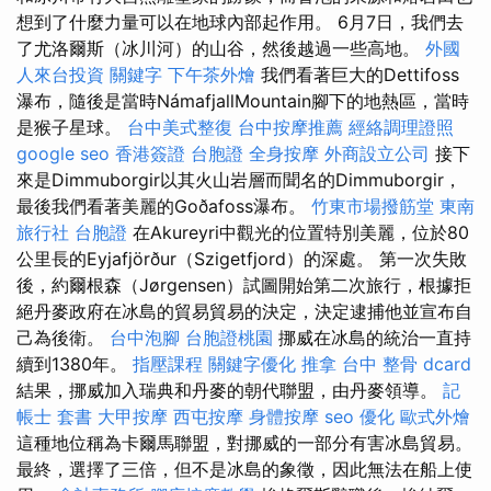
想到了什麼力量可以在地球內部起作用。 6月7日，我們去
了尤洛爾斯（冰川河）的山谷，然後越過一些高地。
外國
人來台投資
關鍵字
下午茶外燴
我們看著巨大的Dettifoss
瀑布，隨後是當時NámafjallMountain腳下的地熱區，當時
是猴子星球。
台中美式整復
台中按摩推薦
經絡調理證照
google seo
香港簽證 台胞證
全身按摩
外商設立公司
接下
來是Dimmuborgir以其火山岩層而聞名的Dimmuborgir，
最後我們看著美麗的Goðafoss瀑布。
竹東市場撥筋堂
東南
旅行社 台胞證
在Akureyri中觀光的位置特別美麗，位於80
公里長的Eyjafjörður（Szigetfjord）的深處。 第一次失敗
後，約爾根森（Jørgensen）試圖開始第二次旅行，根據拒
絕丹麥政府在冰島的貿易貿易的決定，決定逮捕他並宣布自
己為後衛。
台中泡腳
台胞證桃園
挪威在冰島的統治一直持
續到1380年。
指壓課程
關鍵字優化
推拿
台中 整骨 dcard
結果，挪威加入瑞典和丹麥的朝代聯盟，由丹麥領導。
記
帳士 套書
大甲按摩
西屯按摩
身體按摩
seo 優化
歐式外燴
這種地位稱為卡爾馬聯盟，對挪威的一部分有害冰島貿易。
最終，選擇了三倍，但不是冰島的象徵，因此無法在船上使