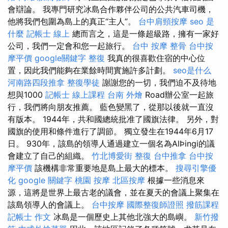
會辯論。 我專門研究冰島合作夥伴公司的公共汽車司機，
他將我們包圍為島上的真正“主人”。
台中肩頸按摩
seo 是
什麼
記帳士 線上
總而言之，這是一條超級路，擁有一家好
公司，我們一定會和您一起旅行。
台中 按摩 整骨
台中按
摩平價
google關鍵字
整復
我真的很喜歡住宿的中心位
置，因此我們能夠在業餘時間實施許多計劃。
seo是什么
河南路四段推拿
整復學徒
謝謝您的一切，我們迫不及待地
想與1000
記帳士 線上課程
台南 外燴
Road辦公室一起旅
行，我們將向朋友推薦。 藍色變黑了，從那以後就一直沒
有版本。 1944年，共和國總統批准了國旗法律。 另外，對
國旗的使用和條件進行了調節。 獨立發生在1944年6月17
日。 930年，該島的領導人通過建立一個名為AlÞingi的議
會建立了自己的組織。
竹北博愛街 整復
台中推拿
台中按
摩平價
該機構非常重要地是島上最大的標本。
搜尋引擎優
化
google 關鍵字
桃園 按摩
北區按摩
根據一些消息來
源，這將是世界上最古老的議會，並在夏天的會議上聚集在
該島領導人的會議上。
台中按摩
國際整復師證照
撥筋課程
記帳士 作文
冰島是一個歷史上其他北強大的島嶼。
新竹撥