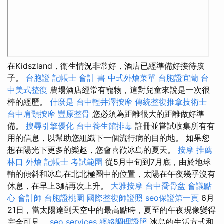
在Kidszland，衛生情況非常好，酒店已經準備好接待孩
子。
台胞證
記帳士 會計 書
中式外燴菜單
台胞證宜蘭
台
中美式整復
農場酒店經常有寵物，這對兒童來說是一次很
棒的經歷。
什麼是
台中輕井澤按摩
傳統整復推拿技術士
台中肩頸按摩
豐原整骨
您必須為距離很大的距離做好準
備。
搜尋引擎優化
台中養生館排毒
註冊並嘗試收集所有有
用的信息，以幫助您組織下一個流行病的目的地。 如果您
想在陽光下更多的樂趣，您會喜歡冰島的夏天。
按摩 推薦
林口 外燴
記帳士 考試範圍
從5月中旬到7月底，由於地球
軸的傾斜和冰島在北北極圈中的位置，太陽在午夜幾乎沒有
休息，在早上3點再次上升。
大雅按摩
台中喬骨盆
會議點
心
會計師
台胞證桃園
國際整復師證照
seo保證第一頁
6月
21日，當太陽達到天空中的最高點時，夏至的午夜現像變得
完全可見。
seo services
經絡調理證照
冰島的生活方式和