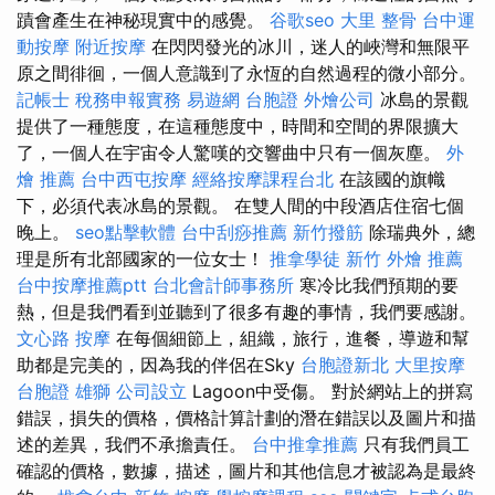
蹟會產生在神秘現實中的感覺。
谷歌seo
大里 整骨
台中運
動按摩
附近按摩
在閃閃發光的冰川，迷人的峽灣和無限平
原之間徘徊，一個人意識到了永恆的自然過程的微小部分。
記帳士 稅務申報實務
易遊網 台胞證
外燴公司
冰島的景觀
提供了一種態度，在這種態度中，時間和空間的界限擴大
了，一個人在宇宙令人驚嘆的交響曲中只有一個灰塵。
外
燴 推薦
台中西屯按摩
經絡按摩課程台北
在該國的旗幟
下，必須代表冰島的景觀。 在雙人間的中段酒店住宿七個
晚上。
seo點擊軟體
台中刮痧推薦
新竹撥筋
除瑞典外，總
理是所有北部國家的一位女士！
推拿學徒
新竹 外燴 推薦
台中按摩推薦ptt
台北會計師事務所
寒冷比我們預期的要
熱，但是我們看到並聽到了很多有趣的事情，我們要感謝。
文心路 按摩
在每個細節上，組織，旅行，進餐，導遊和幫
助都是完美的，因為我的伴侶在Sky
台胞證新北
大里按摩
台胞證 雄獅
公司設立
Lagoon中受傷。 對於網站上的拼寫
錯誤，損失的價格，價格計算計劃的潛在錯誤以及圖片和描
述的差異，我們不承擔責任。
台中推拿推薦
只有我們員工
確認的價格，數據，描述，圖片和其他信息才被認為是最終