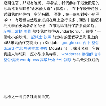
返回住宿，那裡有晚餐。 早餐後，我們參加了最受歡迎的
冰島巡迴演唱會“金林蔭大道”（價格）。 在下午晚些時候，
返回我們的住宿，空閒時間。 否則，在一個相對較小的區
域中，有幾種自然現象必須在島上旅行很多，而對中世紀冰
島文學的更為著名的記憶，在該地區進行了許多薩加斯。
記帳士放榜
整骨
然後我們前往Grundarfjördur，觸摸了一
個較小的峽灣。
記帳士 執照
前漁村的里程碑是海灘上的
463米高的柯克喬夫山（Kirkjufell
google seo
台中 整骨
dcard
竹北 整復推拿
整復
Mountain），據其名稱，它確
實讓人聯想到一座小型冰島寺廟。
wordpress
整復師
台中
整骨價錢
wordpress
高級外燴
台中刮痧
冰島最受歡迎的
地標之一將從各種角度欣賞。