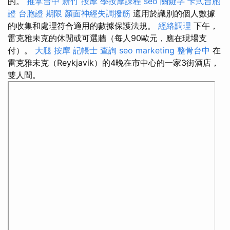
的。
推拿台中
新竹 按摩
學按摩課程
seo 關鍵字
卡式台胞
證
台胞證 期限
顏面神經失調撥筋
適用於識別的個人數據
的收集和處理符合適用的數據保護法規。
經絡調理
下午，
雷克雅未克的休閒或可選牆（每人90歐元，應在現場支
付）。
大腿 按摩
記帳士 查詢
seo marketing
整骨台中
在
雷克雅未克（Reykjavik）的4晚在市中心的一家3街酒店，
雙人間。