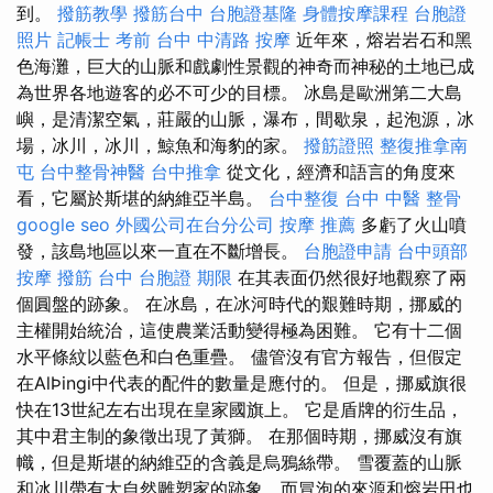
到。
撥筋教學
撥筋台中
台胞證基隆
身體按摩課程
台胞證
照片
記帳士 考前
台中 中清路 按摩
近年來，熔岩岩石和黑
色海灘，巨大的山脈和戲劇性景觀的神奇而神秘的土地已成
為世界各地遊客的必不可少的目標。 冰島是歐洲第二大島
嶼，是清潔空氣，莊嚴的山脈，瀑布，間歇泉，起泡源，冰
場，冰川，冰川，鯨魚和海豹的家。
撥筋證照
整復推拿南
屯
台中整骨神醫
台中推拿
從文化，經濟和語言的角度來
看，它屬於斯堪的納維亞半島。
台中整復
台中 中醫 整骨
google seo
外國公司在台分公司
按摩 推薦
多虧了火山噴
發，該島地區以來一直在不斷增長。
台胞證申請
台中頭部
按摩
撥筋 台中
台胞證 期限
在其表面仍然很好地觀察了兩
個圓盤的跡象。 在冰島，在冰河時代的艱難時期，挪威的
主權開始統治，這使農業活動變得極為困難。 它有十二個
水平條紋以藍色和白色重疊。 儘管沒有官方報告，但假定
在AlÞingi中代表的配件的數量是應付的。 但是，挪威旗很
快在13世紀左右出現在皇家國旗上。 它是盾牌的衍生品，
其中君主制的象徵出現了黃獅。 在那個時期，挪威沒有旗
幟，但是斯堪的納維亞的含義是烏鴉絲帶。 雪覆蓋的山脈
和冰川帶有大自然雕塑家的跡象，而冒泡的來源和熔岩田也