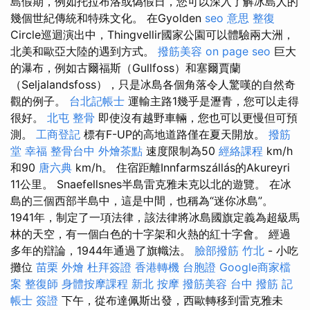
島假期，例如托拉布洛或偽假日，您可以深入了解冰島人的
幾個世紀傳統和特殊文化。 在Gyolden
seo 意思
整復
Circle巡迴演出中，Thingvellir國家公園可以體驗兩大洲，
北美和歐亞大陸的遇到方式。
撥筋美容
on page seo
巨大
的瀑布，例如古爾福斯（Gullfoss）和塞爾賈蘭
（Seljalandsfoss），只是冰島各個角落令人驚嘆的自然奇
觀的例子。
台北記帳士
運輸主路1幾乎是瀝青，您可以走得
很好。
北屯 整骨
即使沒有越野車輛，您也可以更慢但可預
測。
工商登記
標有F-UP的高地道路僅在夏天開放。
撥筋
堂 幸福
整骨台中
外燴茶點
速度限制為50
經絡課程
km/h
和90
唐六典
km/h。 住宿距離Innfarmszállás的Akureyri
11公里。 Snaefellsnes半島雷克雅未克以北的遊覽。 在冰
島的三個西部半島中，這是中間，也稱為“迷你冰島”。
1941年，制定了一項法律，該法律將冰島國旗定義為超級馬
林的天空，有一個白色的十字架和火熱的紅十字會。 經過
多年的辯論，1944年通過了旗幟法。
臉部撥筋 竹北
- 小吃
攤位
苗栗 外燴
杜拜簽證
香港轉機 台胞證
Google商家檔
案
整復師
身體按摩課程
新北 按摩
撥筋美容
台中 撥筋
記
帳士 簽證
下午，從布達佩斯出發，西歐轉移到雷克雅未