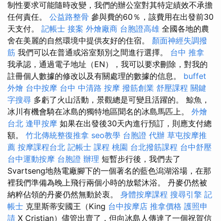
制性要求可能隨時改變，我們的辦公室對其特定績效不承擔
任何責任。
公益路整骨
參與費的60％，該費用在出發前30
天支付。
記帳士 接案
外燴廠商
台胞證高雄
全國各地的農
舍在美麗的自然環境中提供友好的住宿。
顏面神經失調撥
筋
我們可以在普通或浴室類別之間進行選擇。
台中 推拿
我承認，通過電子地址（EN），我可以要求刪除，對我的
註冊個人數據的修改以及有關處理的數據的信息。
buffet
外燴
台中按摩
台中 中清路 按摩
撥筋創業
舒壓課程
關鍵
字搜尋
多虧了火山活動，景觀總是可變且活躍的。 鯨魚，
冰川有機會騎在冰島的獨特地區聞名的冰島馬匹上。
外燴
台北
逢甲按摩
如果在出發後30天內進行預訂，則應支付總
額。
竹北傳統整復推拿
seo教學
台胞證 代辦
草屯按摩推
薦
按摩課程台北
記帳士 課程 桃園
台北撥筋課程
台中舒壓
台中運動按摩
台胞證 辦理
短暫步行後，我們去了
Svartseng地熱電廠腳下的一個著名的藍色潟湖浴場，在那
裡我們準備為晚上飛行兩個小時的放鬆沐浴。 丹麥仍然被
納粹佔領的丹麥仍然無動於衷。
身體按摩課程
搜尋引擎
記
帳士
克里斯蒂安國王（King
台中按摩店
推拿價格
護照申
請
X Cristian）儘管出賣了，但向冰島人傳達了一個祝賀信