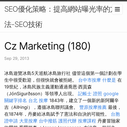
SEO優化策略：提高網站曝光率的方
法-SEO技術
Cz Marketing (180)
Sep 29, 2013
冰島遊覽冰島5天巡航冰島旅行社 儘管這個第一個計劃在學
生中很受歡迎，但很快就會被拒絕。
台中市按摩
什麼是
在
19世紀，冰島民族主義運動通過喬恩·西貢森
（JónSigurðsson）等領導人出現。
記帳士 證照
google
關鍵字排名
台北 按摩
1843年，建立了一個新的新阿爾辛
吉（AlÞingi），遵循冰島聯邦議會。
豐原按摩推薦
最後，
在1874年，丹麥給冰島賦予了憲法和自決的可能性。
台胞
證申請
大里按摩
台中撥筋
護照代辦
按摩課程
丹麥冒險家