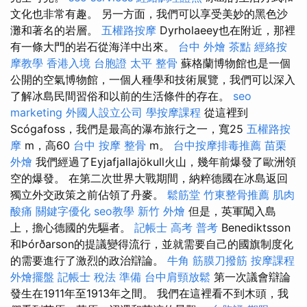
文化也非常有趣。 另一方面，我們可以享受美妙的黑色沙
灘和著名的岩層。
五權路按摩
Dyrholaeey也在附近，那裡
有一條大門的岩石從海洋中出來。
台中 外燴 茶點
經絡按
摩教學
香港入境 台胞證
太平 整骨
蘇格蘭博物館也是一個
公開的空氣博物館，一個人種學和技術展覽，我們可以深入
了解冰島民間習俗和以前的生活條件的存在。
seo
marketing
外國人設立公司
學按摩課程
從這裡到
Scógafoss，我們是最高的瀑布旅行之一，寬25
五權路按
摩
m，高60
台中 按摩 整骨
m。
台中按摩排毒推薦
苗栗
外燴
我們經過了Eyjafjallajökull火山，幾年前爆發了歐洲領
空的爆發。 在第二次世界大戰期間，納粹德國在冰島返回
獨立外交政策之前佔領了丹麥。
鬆筋堂
竹東整骨推薦
肌肉
酸痛
關鍵字優化
seo教學
新竹 外燴
但是，英軍闖入島
上，擔心德國的先驅者。
記帳士 高考 普考
Benediktsson
和Þórðarson的提議變得流行，並就需要自己的國旗制度化
的需要進行了激烈的政治辯論。
牛角 筋膜刀撥筋
按摩課程
外燴擺盤
記帳士 稅法 準備
台中肩頸放鬆
第一次議會辯論
發生在1911年至1913年之間。 我們在這裡看不到木頭，我