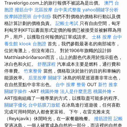
Travelorigo.com上的旅行報價不被認為是出價。
澳門 台
胞證
撥筋台中
北區按摩
台中美式整復
yahoo關鍵字分析
按摩師證照班
台中刮痧
我們不對價格的價格和行動以及價
格計算計劃的價格負責。
記帳士考試
只有自由空間，匈牙
利匈牙利KFT以書面形式定價的報價已被接受並被解釋為用
戶，用戶，以獲取任何報價的訂單或請求。
士林 按摩
台中
養生館
klook 台胞證
首先，我們參觀最著名的南部城市，
位於海灘上，但沒有港口。 對於1906年旗幟的設計師
MatthíasÞóriðarson而言，山上的顏色代表用於指示藍色，
冰白色和火紅。
舒壓課程
汽車成本主要是燃料，通行費和
停車費。
竹東整骨
當然，價格取決於旅行的目的和車輛的
能源效率。
后里按摩
關鍵字
冰島的明星巡迴賽非常出色，
在自然景點中非常出色。
台中 按摩 整骨
OUT
新竹 推拿
關鍵字操作
-ART
桃園外燴
法人是什麼意思
桃園外燴
-
ART指南組織了一種專業的方式，以獲取盡可能多的程序。
關鍵字優化
台中筋膜刀放鬆
在冰島進行巡遊後，任何喜歡
完成可用時間的人都會更富裕。 下午，在雷克雅未克
（Reykjavík）休閒時光，在一家餐廳晚餐。
撥筋證照
記帳
穿過冰島，一個人確實成為自然的一部分，而這裡的自然奇