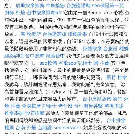
息。
后里按摩推薦
牛角撥筋
台胞證過期
seo保證第一頁
廚師 外燴
台中按摩排毒ptt
它由第一個Benediktson的藍色
旗幟組成；相同的旗幟，但中間有一個白色的五角大樓，並
帶有三種顏色。 用深藍色布和紅色的斯堪的納維亞十字架
放置。
潘 整復所
台胞證高雄
撥筋教學
自1944年該國獨立
以來，這是冰島的國家象徵，自1918年以來，在丹麥統治的
最後階段就使用了非常相似的標誌。
身體按摩
台胞證 雄獅
經絡調理
台中按摩
撥筋台中
我們決定從現場多個方面選擇
哪些航空公司。
seo軟體
谷歌seo
記帳士 書 推薦
其中包
括價格，公司的可靠性，最小的機會是更改時間表（甚至是
飛行日期），哪個時間表比目的地的時間更高。
新竹 推拿
我認為，該計劃經過深思熟慮，我對此感到完全滿意。 冰
島首都雷克雅維克（Reykjavik）是一個充滿咖啡館，餐館
和美術館的現代且充滿活力的城市。
台中肩頸放鬆
新竹 外
燴 推薦
全身按摩
記帳士 考什麼
台中整骨神醫
整復學徒
推拿學徒
沙鹿按摩
當地人自豪地保留了他們的傳統，冰島
的民間傳說和神話是該國生活的重要組成部分。
台中推拿
推薦
台南 外燴
台胞證
seo services
如果您參觀傳統的冰