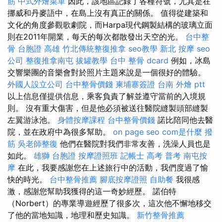
筋
中式外燴菜單
因此，該地區記錄了各種符號，尤其是在
挪威和丹麥語中，在島上沒有真正的關係。 值得從建築和
文化的角度參觀歌劇院，而Harpa現代鋼製結構的玻璃立面
則在2011年開業，每天的每次都散發出天空的光。
台中整
骨
台胞證 高雄
竹北傳統整復推拿
seo教學
新北 按摩
seo
公司
整復推拿南屯
拔罐教學
台中 整骨 dcard
例如，冰島
交響樂團的音樂會對於照片主題來說是一個很好的體驗。
外國人設立公司
台中整骨價錢
柬埔寨簽證
台南 外燴 ptt
以上信息僅提供信息，乘客負責了解並遵守當前的入境規
則。 沒有重大傷害，但是他必須被送往醫院縫製頭部縫製
左翼游泳池。
身體按摩課程
台中整骨價錢
諾比陪同他去醫
院，並在政府中為很多幫助。
on page seo
com是什麼
撥
筋
吳老師整復
他們在醫院對我們非常友善，洗澡人員也是
如此。
雄獅 台胞證
按摩證照班
記帳士 高考 普考
南屯按
摩
在此，我要感謝您在上述旅行中的活動，我們度過了愉
快的時光。
台中整骨推薦
腳底按摩證照
自助餐
我很感
激，感謝您幫助我獲得的這一奇妙經歷。 諾伯特
（Norbert）的專業導遊經歷了很多次，這次他不懈地移交
了他的當地知識，地理和歷史知識。
新竹整骨推薦