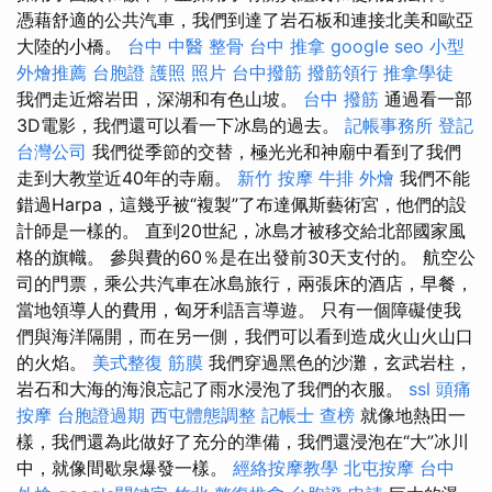
憑藉舒適的公共汽車，我們到達了岩石板和連接北美和歐亞
大陸的小橋。
台中 中醫 整骨
台中 推拿
google seo
小型
外燴推薦
台胞證 護照 照片
台中撥筋
撥筋領行
推拿學徒
我們走近熔岩田，深湖和有色山坡。
台中 撥筋
通過看一部
3D電影，我們還可以看一下冰島的過去。
記帳事務所
登記
台灣公司
我們從季節的交替，極光光和神廟中看到了我們
走到大教堂近40年的寺廟。
新竹 按摩
牛排 外燴
我們不能
錯過Harpa，這幾乎被“複製”了布達佩斯藝術宮，他們的設
計師是一樣的。 直到20世紀，冰島才被移交給北部國家風
格的旗幟。 參與費的60％是在出發前30天支付的。 航空公
司的門票，乘公共汽車在冰島旅行，兩張床的酒店，早餐，
當地領導人的費用，匈牙利語言導遊。 只有一個障礙使我
們與海洋隔開，而在另一側，我們可以看到造成火山火山口
的火焰。
美式整復 筋膜
我們穿過黑色的沙灘，玄武岩柱，
岩石和大海的海浪忘記了雨水浸泡了我們的衣服。
ssl
頭痛
按摩
台胞證過期
西屯體態調整
記帳士 查榜
就像地熱田一
樣，我們還為此做好了充分的準備，我們還浸泡在“大”冰川
中，就像間歇泉爆發一樣。
經絡按摩教學
北屯按摩
台中