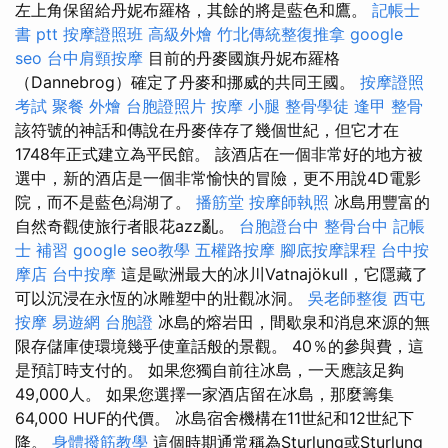
左上角保留給丹妮布羅格，其餘的將是藍色和鷹。
記帳士
書 ptt
按摩證照班
高級外燴
竹北傳統整復推拿
google
seo
台中肩頸按摩
目前的丹麥國旗丹妮布羅格
（Dannebrog）確定了丹麥和挪威的共同王國。
按摩證照
考試
聚餐 外燴
台胞證照片
按摩 小腿
整骨學徒
逢甲 整骨
該符號的神話和傳說在丹麥倖存了幾個世紀，但它才在
1748年正式建立為平民館。 該酒店在一個非常好的地方被
選中，新的酒店是一個非常愉快的冒險，更不用說4D電影
院，而不是藍色潟湖了。
播筋堂
按摩師執照
冰島用豐富的
自然奇觀使旅行者眼花azz亂。
台胞證台中
整骨台中
記帳
士 補習
google seo教學
五權路按摩
腳底按摩課程
台中按
摩店
台中按摩
這是歐洲最大的冰川Vatnajökull，它隱藏了
可以沉浸在永恆的冰雕塑中的壯觀冰洞。
吳老師整復
西屯
按摩
易遊網 台胞證
冰島的熔岩田，間歇泉和消息來源的無
限存儲庫使環境幾乎使童話般的景觀。 40％的參與費，這
是預訂時支付的。 如果您獨自前往冰島，一天應該足夠
49,000人。 如果您選擇一家酒店留在冰島，那麼籌集
64,000 HUF的代價。 冰島宿舍機構在11世紀和12世紀下
降。
身體撥筋教學
這個時期通常稱為Sturlung或Sturlung