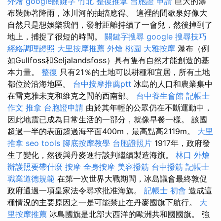
外燴
google關鍵字
竹北 整復推拿
台胞證 申請
巨大的瀑
布裝飾著降雨，冰川河的抽搐應得。 這裡的間歇泉好像大
自然只是想娛樂我們，發射距離持續了一會兒，然後掉到了
地上，捕捉了很短的時間。
關鍵字搜尋
google 搜尋技巧
經絡調理證照
大里按摩推薦
外燴 桃園
大雅按摩
瀑布（例
如Gullfoss和Seljalandsfoss）具有隻有自然才能創造的基
本力量。
整復
只有21％的土地可以耕種和宜居，所有土地
都位於沿海地區。
台中按摩推薦ptt
冰島的人口和農業集中
在雷克雅未克和維克之間的西南部。
台中養生會館
記帳士
作文
推拿
台胞證申請
由於其年輕的公眾仍在不斷運動中，
因此地震已成為日常生活的一部分，就像早餐一樣。 該國
超過一半的表面超過海平面400m，最高點高2119m。
大里
推拿
seo tools
腳底按摩教學
台胞證照片
1917年，政府發
生了變化，然後與丹麥進行談判繼續製造海旗。
林口 外燴
辦護照要帶什麼
按摩
全身按摩
美容撥筋
台中撥筋
記帳士
職業道德規範
在第一次世界大戰期間，冰島議會最終敦促
政府通過一項皇家法令尋求批准海旗。
記帳士 初會
造成這
種情況的主要原因之一是可能禁止在丹麥國旗下航行。
大
里按摩推薦
冰島國旗是北部大西洋的歐洲共和國國旗。 強