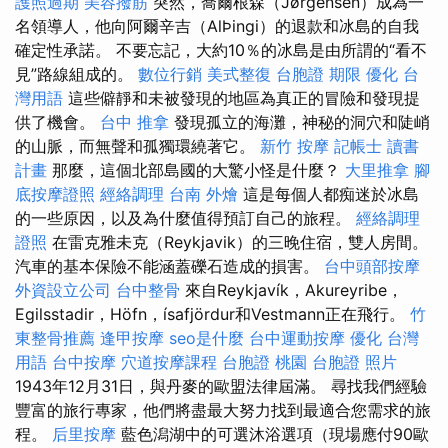
護照過期
美容撥筋
突然，喬爾根森（Jørgensen）成為一
名領導人，他向阿爾辛吉（AlÞingi）的退款和冰島的自我
確定性承諾。 不要忘記，大約10％的冰島是由所謂的“看不
見”路線組成的。
數位行銷
美式整復
台胞證 期限
優化 台
灣用語
這些僻靜和未被發現的地區為真正的冒險和發現提
供了機會。
台中 推拿
發現孤立的海灘，神秘的洞穴和陡峭
的山脈，而無聲和孤獨環繞著它。
新竹 按摩
記帳士 讀書
計畫
那麼，這個北部島國的大驚小怪是什麼？
大里推拿
腳
底按摩證照
經絡調理
台南 外燴
這是每個人都痴迷於冰島
的一些原因，以及為什麼值得預訂自己的旅程。
經絡調理
證照
在雷克雅未克（Reykjavik）的三晚住宿，雙人房間。
汽車的基本保險不能涵蓋礫石造成的損害。
台中頭部按摩
外資設立公司
台中整骨
來自Reykjavík，Akureyribe，
Egilsstadir，Höfn，ísafjördur和Vestmann正在飛行。
竹
東整骨推薦
逢甲按摩
seo是什麼
台中運動按摩
優化 台灣
用語
台中按摩
穴道按摩課程
台胞證 桃園
台胞證 照片
1943年12月31日，與丹麥的歐盟法律屆滿。 尋找我們經驗
豐富的旅行專家，他們將盡最大努力找到最適合您需求的旅
程。
后里按摩
藍色潟湖中的可選沐浴選項（現場應付90歐