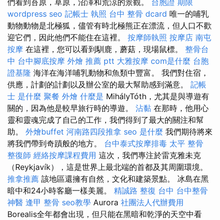
們看到苔原，草原，沼澤和荒涼的景觀。
台胞證 期限
wordpress seo
記帳士 執照
台中 整骨 dcard
唯一的哺乳
動物動物是北極狐，儘管有時北極熊正在漂流，但人口不歡
迎它們，因此他們不能住在這裡。
按摩師執照
按摩店
南屯
按摩
在這裡，您可以看到馴鹿，蘑菇，現場鼠標。
整骨台
中
台中腳底按摩
外燴 推薦 ptt
大雅按摩
com是什麼
台胞
證基隆
海洋在海洋哺乳動物和魚類中豐富。 我們對住宿，
供應，計劃的計劃以及辦公室的最大幫助感到滿意。
記帳
士 是什麼
聚餐 外燴
什麼是
MihályTóth，尤其是與導遊有
關的，因為他是較早旅行時的導遊。
沾黏
在那時，他用心
靈和靈魂完成了自己的工作，我們得到了最大的關注和幫
助。
外燴buffet
河南路四段推拿
seo 是什麼
我們期待將來
將我們帶到奇蹟般的地方。
台中泰式按摩排毒
太平 整骨
整復師
經絡按摩課程費用
這次，我們專注於雷克雅未克
（Reykjavík），這是世界上最北端的首都及其周圍環境。
推拿推薦
該地區還擁有自然，文化和建築景點。 冰島在黑
暗中和24小時客廳一樣美麗。
精誠路 整復 台中
台中整骨
神醫
逢甲 整骨
seo教學
Aurora
社團法人代辦費用
Borealis全年都會出現，但只能在黑暗和乾淨的天空中看