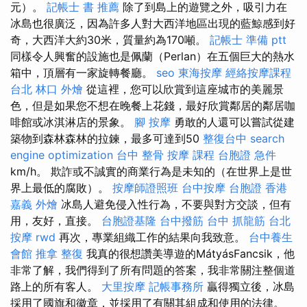
元）。
記帳士 書 推薦
除了到島上的遊覽之外，吸引力在
冰島也很廣泛，因為許多人對大西洋地區出現的藍鯨感到好
奇，大西洋大約30米，質量約為170噸。
記帳士 準備 ptt
同樣令人興奮的設施也是佩蘭（Perlan）在五個巨大的熱水
箱中，頂層有一家旋轉餐廳。
seo
東海按摩
經絡按摩課程
台北
林口 外燴
從這裡，您可以欣賞到這座城市的美麗景
色，但是如果您不想在晚餐上花錢，最好欣賞鄰居的鄰居咖
啡館或冰淇淋店的景象。
腳 按摩
勇敢的人還可以嘗試從建
築物到森林森林的拉鍊，最多可達到50
整復台中
search
engine optimization
台中 整骨
按摩 課程
台胞證 急件
km/h。 欺詐或不誠實的商業行為是未知的（在世界上是世
界上最低的腐敗）。
按摩師證照班
台中按摩
台胞證 香港
嘉義 外燴
冰島人避免侵入性行為，不要與對方交談，但有
用，友好，直接。
台胞證基隆
台中撥筋
台中 抓龍筋
台北
按摩
rwd
再次，專業組織工作的結果向我致意。
台中養生
會館
推拿 整復
我真的很想讚美導遊的MátyásFancsik，他
非常了解，我們得到了所有問題的答案，我非常關注整個道
路上的所有客人。
大里按摩
記帳事務所
贏得獨立後，冰島
採用了國旗和徽章，並採用了有關其組成和使用的法律。