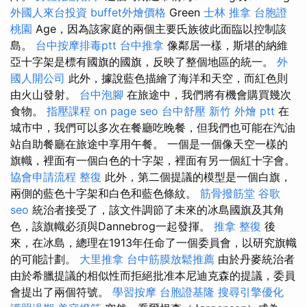
外國人來台投資
buffet外燴價格
Green
士林 推拿
台胞證
桃園
Age，因為該家庭的兩個主要氏族彼此面臨以控制該
島。
台中按摩排毒ptt
台中推拿
像鄰居一樣，斯堪的納維
亞十字架是標有國旗的國旗，反映了整個地區的統一。
外
國人開公司
此外，據說藍色描繪了海洋和天空，而紅色則
由火山發射。
台中泡腳
在旅途中，我們將有機會購買幾次
食物。
指壓課程
on page seo
台中舒壓
新竹 外燴 ptt
在
城市中，我們可以多次在餐廳吃晚餐，但我們也可能在汽油
站自助餐廳在旅途中享用午餐。 一個是一個像天空一樣的
旗幟，裡面有一個白色的十字架，裡面有另一個紅十字會。
協會申請流程
整復
此外，第二個提議的模型是一個白旗，
兩側的藍色十字架和白色和藍色條紋。
筋骨撥筋堂
谷歌
seo
統治者接受了，該文件調節了未來的冰島國旗及其角
色，該旗幟必須與Dannebrog一起發揮。
推拿 整復
後
來，在冰島，總理在1913年任命了一個委員會，以研究旗幟
的可能計劃。
大里推拿
台中筋膜放鬆推薦
由於丹麥統治者
由於希臘提議的相似性而拒絕批准本尼迪克森的提議，委員
會提出了兩個符號。
學習按摩
台胞證基隆
搜尋引擎優化