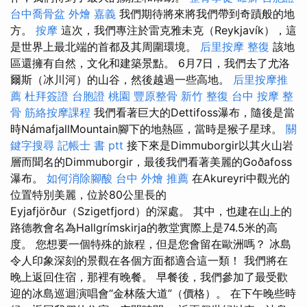
台中喬骨盆
外燴 嘉義
我們期待將來將我們帶到奇蹟般的地
方。
按摩
這次，我們專注於雷克雅未克（Reykjavík），這
是世界上最北端的首都及其周圍環境。
后里按摩
整復
該地
區還擁有自然，文化和建築景點。 6月7日，我們去了尤洛
爾斯（冰川河）的山谷，然後越過一些高地。
后里按摩推
薦
杜拜簽證
台胞證 桃園
豐原整骨
新竹 整復
台中 按摩 整
骨
筋絡按摩課程
我們看著巨大的Dettifoss瀑布，隨後是當
時NámafjallMountain腳下的地熱區，當時是猴子星球。
關
鍵字搜尋
記帳士 書 ptt
接下來是Dimmuborgir以其火山岩
層而聞名的Dimmuborgir，最後我們看著美麗的Goðafoss
瀑布。
如何消除腳酸
台中 外燴 推薦
在Akureyri中觀光的
位置特別美麗，位於80公里長的
Eyjafjörður（Szigetfjord）的深處。 其中，也建在山上的
路德教會名為Hallgrímskirja的教堂實際上是74.5米的高
度。 您想要一個特殊的旅程，但是您會留在歐洲嗎？ 冰島
令人印象深刻的景觀在各個方面都適合這一類！ 我們將在
晚上返回住宿，那裡有晚餐。 早餐後，我們參加了最受歡
迎的冰島巡迴演唱會“金林蔭大道”（價格）。 在下午晚些時