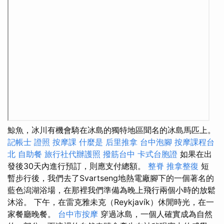
鯨魚，冰川有機會騎在冰島的獨特地區聞名的冰島馬匹上。
記帳士 證照
按摩課
什麼是
后里推拿
台中泡腳
按摩課程台
北
自助餐
旅行社代辦護照
撥筋台中
卡式台胞證
如果在出
發後30天內進行預訂，則應支付總額。
整脊
推拿整復
短
暫步行後，我們去了Svartseng地熱電廠腳下的一個著名的
藍色潟湖浴場，在那裡我們準備為晚上飛行兩個小時的放鬆
沐浴。 下午，在雷克雅未克（Reykjavík）休閒時光，在一
家餐廳晚餐。
台中市按摩
穿過冰島，一個人確實成為自然