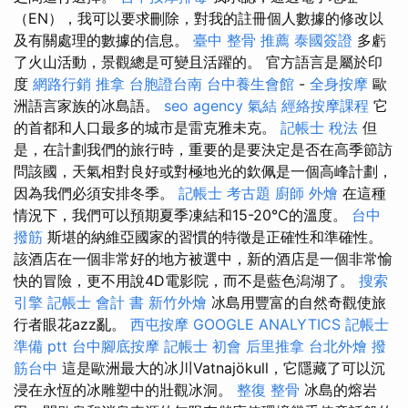
（EN），我可以要求刪除，對我的註冊個人數據的修改以
及有關處理的數據的信息。
臺中 整骨 推薦
泰國簽證
多虧
了火山活動，景觀總是可變且活躍的。 官方語言是屬於印
度
網路行銷
推拿
台胞證台南
台中養生會館
-
全身按摩
歐
洲語言家族的冰島語。
seo agency
氣結
經絡按摩課程
它
的首都和人口最多的城市是雷克雅未克。
記帳士 稅法
但
是，在計劃我們的旅行時，重要的是要決定是否在高季節訪
問該國，天氣相對良好或對極地光的欽佩是一個高峰計劃，
因為我們必須安排冬季。
記帳士 考古題
廚師 外燴
在這種
情況下，我們可以預期夏季凍結和15-20°C的溫度。
台中
撥筋
斯堪的納維亞國家的習慣的特徵是正確性和準確性。
該酒店在一個非常好的地方被選中，新的酒店是一個非常愉
快的冒險，更不用說4D電影院，而不是藍色潟湖了。
搜索
引擎
記帳士 會計 書
新竹外燴
冰島用豐富的自然奇觀使旅
行者眼花azz亂。
西屯按摩
GOOGLE ANALYTICS
記帳士
準備 ptt
台中腳底按摩
記帳士 初會
后里推拿
台北外燴
撥
筋台中
這是歐洲最大的冰川Vatnajökull，它隱藏了可以沉
浸在永恆的冰雕塑中的壯觀冰洞。
整復 整骨
冰島的熔岩