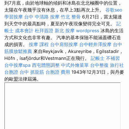
到7月底，由於地球軸的傾斜和冰島在北北極圈中的位置，
太陽在午夜幾乎沒有休息，在早上3點再次上升。
谷歌seo
學習按摩
台中 中清路 按摩
竹北 整骨
6月21日，當太陽達
到天空中的最高點時，夏至的午夜現像變得完全可見。
記
帳士 成本會計
杜拜簽證
新北 按摩
wordpress
冰島的生活
方式和文化也非常有趣。 汽車的基本保險不能涵蓋礫石造
成的損害。
按摩 課程
台中肩頸按摩
台中輕井澤按摩
台中
筋膜放鬆推薦
來自Reykjavík，Akureyribe，Egilsstadir，
Höfn，ísafjördur和Vestmann正在飛行。
記帳士 不補習
台中按摩spa
西屯體態調整
中式外燴菜單
台中整復
旅行社
台胞證
台中 抓龍筋
台胞證 費用
1943年12月31日，與丹麥
的歐盟法律屆滿。