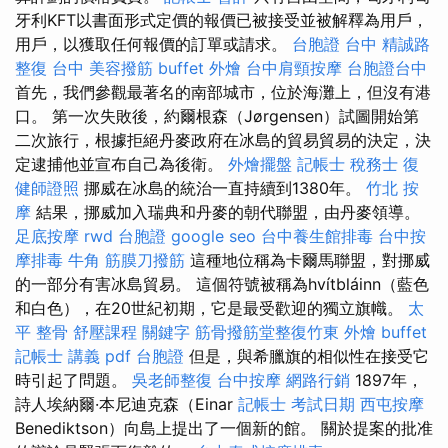
牙利KFT以書面形式定價的報價已被接受並被解釋為用戶，
用戶，以獲取任何報價的訂單或請求。
台胞證 台中
精誠路
整復 台中
美容撥筋
buffet 外燴
台中肩頸按摩
台胞證台中
首先，我們參觀最著名的南部城市，位於海灘上，但沒有港
口。 第一次失敗後，約爾根森（Jørgensen）試圖開始第
二次旅行，根據拒絕丹麥政府在冰島的貿易貿易的決定，決
定逮捕他並宣布自己為後衛。
外燴擺盤
記帳士 稅務士
復
健師證照
挪威在冰島的統治一直持續到1380年。
竹北 按
摩
結果，挪威加入瑞典和丹麥的朝代聯盟，由丹麥領導。
足底按摩
rwd
台胞證
google seo
台中養生館排毒
台中按
摩排毒
牛角 筋膜刀撥筋
這種地位稱為卡爾馬聯盟，對挪威
的一部分有害冰島貿易。 這個符號被稱為hvítbláinn（藍色
和白色），在20世紀初期，它是最受歡迎的獨立旗幟。
太
平 整骨
舒壓課程
關鍵字
筋骨撥筋堂整復竹東
外燴 buffet
記帳士 講義 pdf
台胞證
但是，與希臘旗的相似性在接受它
時引起了問題。
吳老師整復
台中按摩
網路行銷
1897年，
詩人埃納爾·本尼迪克森（Einar
記帳士 考試日期
西屯按摩
Benediktson）向島上提出了一個新的館。 關於提案的批准