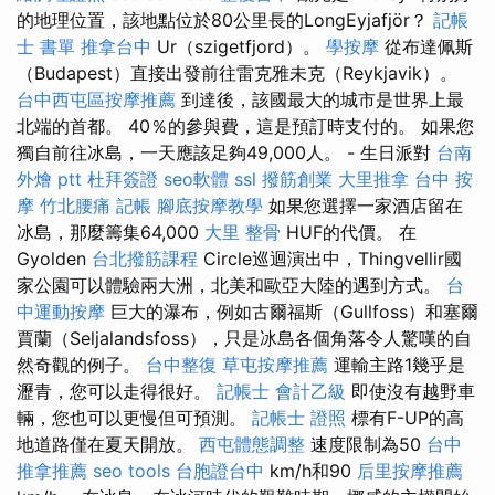
的地理位置，該地點位於80公里長的LongEyjafjör？
記帳
士 書單
推拿台中
Ur（szigetfjord）。
學按摩
從布達佩斯
（Budapest）直接出發前往雷克雅未克（Reykjavik）。
台中西屯區按摩推薦
到達後，該國最大的城市是世界上最
北端的首都。 40％的參與費，這是預訂時支付的。 如果您
獨自前往冰島，一天應該足夠49,000人。 - 生日派對
台南
外燴 ptt
杜拜簽證
seo軟體
ssl
撥筋創業
大里推拿
台中 按
摩
竹北腰痛
記帳
腳底按摩教學
如果您選擇一家酒店留在
冰島，那麼籌集64,000
大里 整骨
HUF的代價。 在
Gyolden
台北撥筋課程
Circle巡迴演出中，Thingvellir國
家公園可以體驗兩大洲，北美和歐亞大陸的遇到方式。
台
中運動按摩
巨大的瀑布，例如古爾福斯（Gullfoss）和塞爾
賈蘭（Seljalandsfoss），只是冰島各個角落令人驚嘆的自
然奇觀的例子。
台中整復
草屯按摩推薦
運輸主路1幾乎是
瀝青，您可以走得很好。
記帳士 會計乙級
即使沒有越野車
輛，您也可以更慢但可預測。
記帳士 證照
標有F-UP的高
地道路僅在夏天開放。
西屯體態調整
速度限制為50
台中
推拿推薦
seo tools
台胞證台中
km/h和90
后里按摩推薦