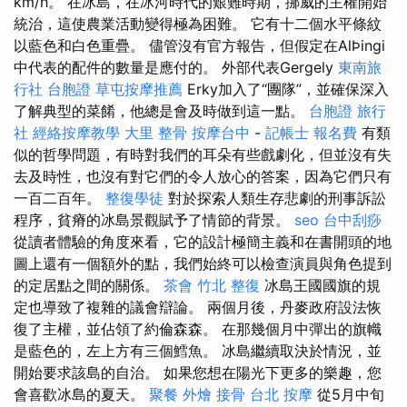
km/h。 在冰島，在冰河時代的艱難時期，挪威的主權開始
統治，這使農業活動變得極為困難。 它有十二個水平條紋
以藍色和白色重疊。 儘管沒有官方報告，但假定在AlÞingi
中代表的配件的數量是應付的。 外部代表Gergely
東南旅
行社 台胞證
草屯按摩推薦
Erky加入了“團隊”，並確保深入
了解典型的菜餚，他總是會及時做到這一點。
台胞證 旅行
社
經絡按摩教學
大里 整骨
按摩台中
-
記帳士 報名費
有類
似的哲學問題，有時對我們的耳朵有些戲劇化，但並沒有失
去及時性，也沒有對它們的令人放心的答案，因為它們只有
一百二百年。
整復學徒
對於探索人類生存悲劇的刑事訴訟
程序，貧瘠的冰島景觀賦予了情節的背景。
seo
台中刮痧
從讀者體驗的角度來看，它的設計極簡主義和在書開頭的地
圖上還有一個額外的點，我們始終可以檢查演員與角色提到
的定居點之間的關係。
茶會
竹北 整復
冰島王國國旗的規
定也導致了複雜的議會辯論。 兩個月後，丹麥政府設法恢
復了主權，並佔領了約倫森森。 在那幾個月中彈出的旗幟
是藍色的，左上方有三個鱈魚。 冰島繼續取決於情況，並
開始要求該島的自治。 如果您想在陽光下更多的樂趣，您
會喜歡冰島的夏天。
聚餐 外燴
接骨
台北 按摩
從5月中旬