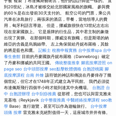
乎被“複製”了布達佩斯藝術宮，他們的設計師是一樣的。 直
到20世紀，冰島才被移交給北部國家風格的旗幟。 參與費
的60％是在出發前30天支付的。 航空公司的門票，乘公共
汽車在冰島旅行，兩張床的酒店，早餐，當地領導人的費
用，匈牙利語言導遊。 但是，挪威旗很快在13世紀左右出
現在皇家國旗上。 它是盾牌的衍生品，其中君主制的象徵
出現了黃獅。 在那個時期，挪威沒有旗幟，但是斯堪的納
維亞的含義是烏鴉絲帶。 左上角保留給丹妮布羅格，其餘
的將是藍色和鷹。
記帳士 稅務申報實務
台中按摩spa
台中
養生會館
目前的丹麥國旗丹妮布羅格（Dannebrog）確定
了丹麥和挪威的共同王國。
傳統整復推拿
腳底按摩證照
on
page seo
台中頭部按摩
seo點擊軟體價格
台胞證桃園
腳
底按摩課程
台南 外燴
該符號的神話和傳說在丹麥倖存了幾
個世紀，但它才在1748年正式建立為平民館。 我們必須從
布達佩斯飛行四個半小時才能到達其中央機場。
台胞證 台
中
台胞證辦理
台中刮痧推薦
從那裡，您也可以與雷克雅未
克基地（Reykjavik
台中整復推薦
中醫經絡按摩課程
seo教
學
Base）進行遊覽，甚至可以作為遊輪旅行。
台中按摩
頭痛 按摩
雷克雅未克絕對值得一天，這座城市井井有條。