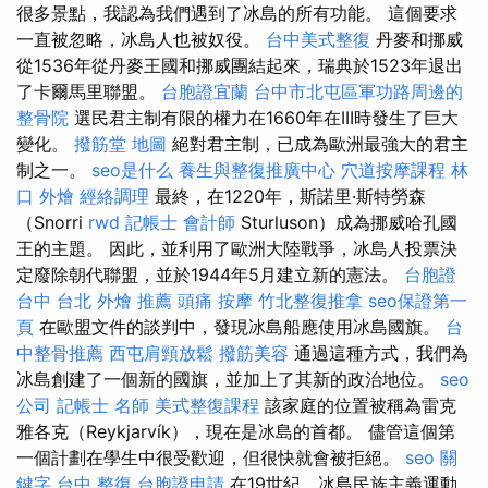
很多景點，我認為我們遇到了冰島的所有功能。 這個要求
一直被忽略，冰島人也被奴役。
台中美式整復
丹麥和挪威
從1536年從丹麥王國和挪威團結起來，瑞典於1523年退出
了卡爾馬里聯盟。
台胞證宜蘭
台中市北屯區軍功路周邊的
整骨院
選民君主制有限的權力在1660年在III時發生了巨大
變化。
撥筋堂 地圖
絕對君主制，已成為歐洲最強大的君主
制之一。
seo是什么
養生與整復推廣中心
穴道按摩課程
林
口 外燴
經絡調理
最終，在1220年，斯諾里·斯特勞森
（Snorri
rwd
記帳士 會計師
Sturluson）成為挪威哈孔國
王的主題。 因此，並利用了歐洲大陸戰爭，冰島人投票決
定廢除朝代聯盟，並於1944年5月建立新的憲法。
台胞證
台中
台北 外燴 推薦
頭痛 按摩
竹北整復推拿
seo保證第一
頁
在歐盟文件的談判中，發現冰島船應使用冰島國旗。
台
中整骨推薦
西屯肩頸放鬆
撥筋美容
通過這種方式，我們為
冰島創建了一個新的國旗，並加上了其新的政治地位。
seo
公司
記帳士 名師
美式整復課程
該家庭的位置被稱為雷克
雅各克（Reykjarvík），現在是冰島的首都。 儘管這個第
一個計劃在學生中很受歡迎，但很快就會被拒絕。
seo 關
鍵字
台中 整復
台胞證申請
在19世紀，冰島民族主義運動