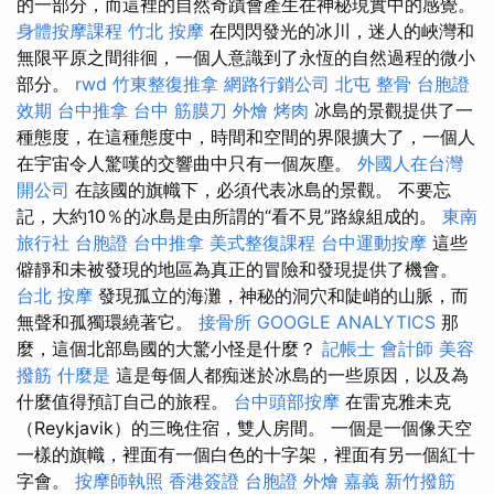
的一部分，而這裡的自然奇蹟會產生在神秘現實中的感覺。
身體按摩課程
竹北 按摩
在閃閃發光的冰川，迷人的峽灣和
無限平原之間徘徊，一個人意識到了永恆的自然過程的微小
部分。
rwd
竹東整復推拿
網路行銷公司
北屯 整骨
台胞證
效期
台中推拿
台中 筋膜刀
外燴 烤肉
冰島的景觀提供了一
種態度，在這種態度中，時間和空間的界限擴大了，一個人
在宇宙令人驚嘆的交響曲中只有一個灰塵。
外國人在台灣
開公司
在該國的旗幟下，必須代表冰島的景觀。 不要忘
記，大約10％的冰島是由所謂的“看不見”路線組成的。
東南
旅行社 台胞證
台中推拿
美式整復課程
台中運動按摩
這些
僻靜和未被發現的地區為真正的冒險和發現提供了機會。
台北 按摩
發現孤立的海灘，神秘的洞穴和陡峭的山脈，而
無聲和孤獨環繞著它。
接骨所
GOOGLE ANALYTICS
那
麼，這個北部島國的大驚小怪是什麼？
記帳士 會計師
美容
撥筋
什麼是
這是每個人都痴迷於冰島的一些原因，以及為
什麼值得預訂自己的旅程。
台中頭部按摩
在雷克雅未克
（Reykjavik）的三晚住宿，雙人房間。 一個是一個像天空
一樣的旗幟，裡面有一個白色的十字架，裡面有另一個紅十
字會。
按摩師執照
香港簽證 台胞證
外燴 嘉義
新竹撥筋