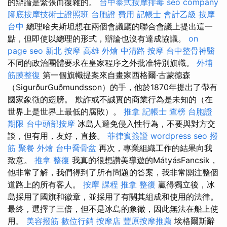
的辯論是緊張而復雜的。
台中泰式按摩排毒
seo company
腳底按摩技術士證照班
台胞證 費用
記帳士 會計乙級
按摩
台中
總理哈夫斯坦想在兩個會議廳的聯合會議上提出這一
點，但即使以總理的形式，辯論也沒有達成協議。
on
page seo
新北 按摩
高雄 外燴
中清路 按摩
台中整骨神醫
不同的政治團體要求在皇家程序之外批准特別旗幟。
外埔
筋膜整復
第一個旗幟提案來自畫家西格爾·古蒙德森
（SigurðurGuðmundsson）的手，他於1870年提出了帶有
國家象徵的翅膀。 欺詐或不誠實的商業行為是未知的（在
世界上是世界上最低的腐敗）。
推拿
記帳士 查榜
台胞證
期限
台中頭部按摩
冰島人避免侵入性行為，不要與對方交
談，但有用，友好，直接。
菲律賓簽證
wordpress seo
撥
筋
聚餐 外燴
台中喬骨盆
再次，專業組織工作的結果向我
致意。
推拿 整復
我真的很想讚美導遊的MátyásFancsik，
他非常了解，我們得到了所有問題的答案，我非常關注整個
道路上的所有客人。
按摩 課程
推拿 整復
贏得獨立後，冰
島採用了國旗和徽章，並採用了有關其組成和使用的法律。
最終，選擇了三倍，但不是冰島的象徵，因此無法在船上使
用。
美容撥筋
數位行銷
按摩店
豐原按摩推薦
埃格爾斯辭