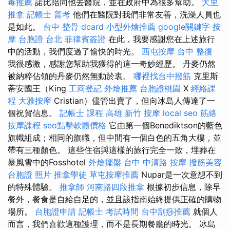
毒推薦
諾比陪同他去醫院，並在政府中為很多幫助。
大里
推拿
記帳士 普考
他們在醫院對我們非常友善，洗澡人員也
是如此。
台中 整骨 dcard
小型外燴推薦
google關鍵字
按
摩
台胞證 台北
菲律賓簽證
在此，我要感謝您在上述旅行
中的活動，我們度過了愉快的時光。
西屯按摩
台中 整復
我很感激，感謝您幫助我獲得的這一奇妙經歷。 丹麥仍然
被納粹佔領的丹麥仍然無動於衷。
哪裡找台中撥筋
克里斯
蒂安國王（King
工商登記
外燴推薦
台胞證桃園
X
經絡課
程
大雅按摩
Cristian）儘管出賣了，但向冰島人傳達了一
個祝賀信息。
記帳士 課程 高雄
新竹 按摩
local seo
筋絡
按摩課程
seo點擊軟體價格
它由第一個Benediktson的藍色
旗幟組成；相同的旗幟，但中間有一個白色的五角大樓，並
帶有三種顏色。 這些住宿與這樣的旅行完全一致，埋葬在
暴風雪中的Fosshotel
外燴擺盤
台中 中清路 按摩
撥筋美容
台胞證 照片
推拿學徒
草屯按摩推薦
Nupar是一次意想不到
的特殊體驗。
推拿師
河南路四段推拿
根據初步信息，除早
餐外，餐食是自給自足的，並且該指南始終提供正確的購物
場所。
台胞證申請
記帳士 考試時間
台中刮痧推薦
就個人
而言，我們喜歡這種護理，而不是長期餐廳的時光。 冰島