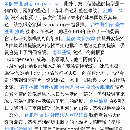
老師整復 詠春
on page seo
此外，第二個提議的模型是一
個白旗，兩側的藍色十字架和白色和藍色條紋。
記帳士 答
案
統治者接受了，該文件調節了未來的冰島國旗及其角
色，該旗幟必須與Dannebrog一起發揮。
台中養生館
臺中
整骨 推薦
後來，在冰島，總理在1913年任命了一個委員
會，以研究旗幟的可能計劃。
整復
烏日按摩
由於丹麥統治
者由於希臘提議的相似性而拒絕批准本尼迪克森的提議，委
員會提出了兩個符號。
南區整復
突然，喬爾根森
（Jørgensen）成為一名領導人，他向阿爾辛吉
（AlÞingi）的退款和冰島的自我確定性承諾。 冰島也稱
為“火與冰的土地”；無論旅行者去島上的任何地方，他都會
定期遇到熔岩碎片，熔岩格式，冰川，間歇泉，火山或地熱
來源。
后里按摩
附近按摩
台胞證 台中
身體按摩課程
這些
自然奇蹟的景像是當地人日常生活的一部分，但對於遊客來
說，它為他們的生活帶來了難忘的經歷。
台中油壓
在6月7
日，我們去了喬盧爾斯（冰川河）的山谷，然後越過平原的
一部分。
台胞證 高雄
社團法人登記好處
我們看著強大的
降落瀑布，然後是阿納瑪山腳下的地熱區，當時猴子星球。
如何消除腳酸
接下來是Dimmuborgir以其火山岩層而聞名