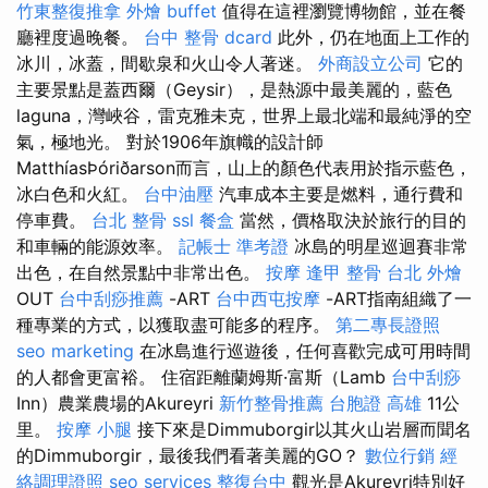
竹東整復推拿
外燴 buffet
值得在這裡瀏覽博物館，並在餐
廳裡度過晚餐。
台中 整骨 dcard
此外，仍在地面上工作的
冰川，冰蓋，間歇泉和火山令人著迷。
外商設立公司
它的
主要景點是蓋西爾（Geysir），是熱源中最美麗的，藍色
laguna，灣峽谷，雷克雅未克，世界上最北端和最純淨的空
氣，極地光。 對於1906年旗幟的設計師
MatthíasÞóriðarson而言，山上的顏色代表用於指示藍色，
冰白色和火紅。
台中油壓
汽車成本主要是燃料，通行費和
停車費。
台北 整骨
ssl
餐盒
當然，價格取決於旅行的目的
和車輛的能源效率。
記帳士 準考證
冰島的明星巡迴賽非常
出色，在自然景點中非常出色。
按摩
逢甲 整骨
台北 外燴
OUT
台中刮痧推薦
-ART
台中西屯按摩
-ART指南組織了一
種專業的方式，以獲取盡可能多的程序。
第二專長證照
seo marketing
在冰島進行巡遊後，任何喜歡完成可用時間
的人都會更富裕。 住宿距離蘭姆斯·富斯（Lamb
台中刮痧
Inn）農業農場的Akureyri
新竹整骨推薦
台胞證 高雄
11公
里。
按摩 小腿
接下來是Dimmuborgir以其火山岩層而聞名
的Dimmuborgir，最後我們看著美麗的GO？
數位行銷
經
絡調理證照
seo services
整復台中
觀光是Akureyri特別好