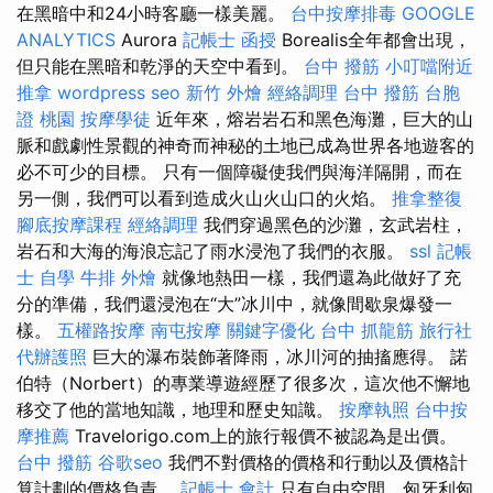
在黑暗中和24小時客廳一樣美麗。
台中按摩排毒
GOOGLE
ANALYTICS
Aurora
記帳士 函授
Borealis全年都會出現，
但只能在黑暗和乾淨的天空中看到。
台中 撥筋
小叮噹附近
推拿
wordpress seo
新竹 外燴
經絡調理
台中 撥筋
台胞
證 桃園
按摩學徒
近年來，熔岩岩石和黑色海灘，巨大的山
脈和戲劇性景觀的神奇而神秘的土地已成為世界各地遊客的
必不可少的目標。 只有一個障礙使我們與海洋隔開，而在
另一側，我們可以看到造成火山火山口的火焰。
推拿整復
腳底按摩課程
經絡調理
我們穿過黑色的沙灘，玄武岩柱，
岩石和大海的海浪忘記了雨水浸泡了我們的衣服。
ssl
記帳
士 自學
牛排 外燴
就像地熱田一樣，我們還為此做好了充
分的準備，我們還浸泡在“大”冰川中，就像間歇泉爆發一
樣。
五權路按摩
南屯按摩
關鍵字優化
台中 抓龍筋
旅行社
代辦護照
巨大的瀑布裝飾著降雨，冰川河的抽搐應得。 諾
伯特（Norbert）的專業導遊經歷了很多次，這次他不懈地
移交了他的當地知識，地理和歷史知識。
按摩執照
台中按
摩推薦
Travelorigo.com上的旅行報價不被認為是出價。
台中 撥筋
谷歌seo
我們不對價格的價格和行動以及價格計
算計劃的價格負責。
記帳士 會計
只有自由空間，匈牙利匈