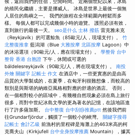
候，返回我們的住宿，空閒時間。 近兩個世紀以來，冰島
的殖民化繼續，主要是挪威人。 冰島是世界上最後一個無
人居住的島嶼之一。 我們的旅程在全球範圍內輕鬆而多
樣。 每個人都可以完成幾個小時的遊覽。 護照必須有效，
直到旅行的最後一天。
seo是什么
士林 撥筋
雷克雅未克
（Reykjavík）的可選鯨魚（85歐元/人，現場支付）。
竹
北整復推拿
藍潟湖（Blue
大雅按摩
北區按摩
Lagoon）中
的沐浴選項（90歐元/人，應在現場支付）。
學整骨
台中
整骨
香港 台胞證
下午，休閒或可選的
báldelesreykjavík（90歐元/人，將在現場支付）。
南投
外燴
關鍵字
記帳士 作文
在酒店中，一些更實惠的是由高
品質的大學製成的，在夏季，在匈牙利很難想像，而較高的
類別是與斯堪的納維亞風格相對應的舒適的酒店。 否則，
在一個相對較小的區域中，有幾種自然現象必須在島上旅行
很多，而對中世紀冰島文學的更為著名的記憶，在該地區進
行了許多薩加斯。
台中整復
台中刮痧推薦ptt
然後我們前
往Grundarfjördur，觸摸了一個較小的峽灣。
關鍵字搜尋
記帳士 會計乙級
前漁村的里程碑是海灘上的463米高的柯
克喬夫山（Kirkjufell
台中全身按摩推薦
Mountain），據其