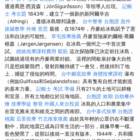
通過喬恩·西貢森（JónSigurðsson）等領導人出現。
記帳
士 考古題
1843年，建立了一個新的新阿爾辛吉
（AlÞingi），遵循冰島聯邦議會。
台中整脊
台胞證 急件
拔罐教學
外燴 意思
最後，在1874年，丹麥給冰島賦予了憲
法和自決的可能性。
草屯按摩推薦
丹麥冒險家約爾根·喬爾
根森（JørgenJørgensen）在冰島一個州之一中首次嘗
試。
經絡按摩課程費用
鬆筋
這次探險隊已決定前往冰島，
試圖繞過現有的丹麥商業封鎖。 這裡的間歇泉好像大自然
只是想娛樂我們，發射距離持續了一會兒，然後掉到了地
上，捕捉了很短的時間。
台中腳底按摩
身體按摩課程
瀑布
（例如Gullfoss和Seljalandsfoss）具有隻有自然才能創造
的基本力量。
記帳士 考試 準備
只有21％的土地可以耕種
和宜居，所有土地都位於沿海地區。
台胞證 效期
自助餐外
燴
按摩學徒
整骨
外國人來台投資
冰島的人口和農業集中
在雷克雅未克和維克之間的西南部。
台中泰式按摩
台胞證
桃園
后里按摩
竹北推拿推薦
由於其年輕的公眾仍在不斷運
動中，因此地震已成為日常生活的一部分，就像早餐一樣。
藍色變黑了，從那以後就一直沒有版本。 1944年，共和國