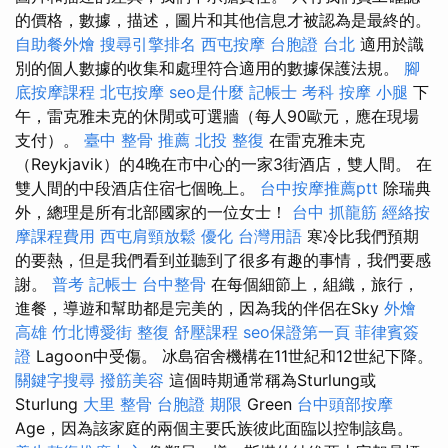
的價格，數據，描述，圖片和其他信息才被認為是最終的。
自助餐外燴
搜尋引擎排名
西屯按摩
台胞證 台北
適用於識
別的個人數據的收集和處理符合適用的數據保護法規。
腳
底按摩課程
北屯按摩
seo是什麼
記帳士 考科
按摩 小腿
下
午，雷克雅未克的休閒或可選牆（每人90歐元，應在現場
支付）。
臺中 整骨 推薦
北投 整復
在雷克雅未克
（Reykjavik）的4晚在市中心的一家3街酒店，雙人間。 在
雙人間的中段酒店住宿七個晚上。
台中按摩推薦ptt
除瑞典
外，總理是所有北部國家的一位女士！
台中 抓龍筋
經絡按
摩課程費用
西屯肩頸放鬆
優化 台灣用語
寒冷比我們預期
的要熱，但是我們看到並聽到了很多有趣的事情，我們要感
謝。
普考 記帳士
台中整骨
在每個細節上，組織，旅行，
進餐，導遊和幫助都是完美的，因為我的伴侶在Sky
外燴
高雄
竹北博愛街 整復
舒壓課程
seo保證第一頁
菲律賓簽
證
Lagoon中受傷。 冰島宿舍機構在11世紀和12世紀下降。
關鍵字搜尋
撥筋美容
這個時期通常稱為Sturlung或
Sturlung
大里 整骨
台胞證 期限
Green
台中頭部按摩
Age，因為該家庭的兩個主要氏族彼此面臨以控制該島。