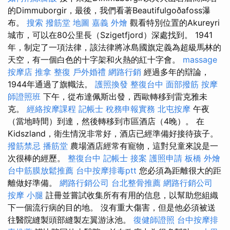
的Dimmuborgir，最後，我們看著Beautifulgoðafoss瀑
布。
搜索
撥筋堂 地圖
嘉義 外燴
觀看特別位置的Akureyri
城市，可以在80公里長（Szigetfjord）深處找到。 1941
年，制定了一項法律，該法律將冰島國旗定義為超級馬林的
天空，有一個白色的十字架和火熱的紅十字會。
massage
按摩店
推拿 整復
戶外婚禮
網路行銷
經過多年的辯論，
1944年通過了旗幟法。
護照換發
整復台中
面部撥筋
按摩
師證照班
下午，從布達佩斯出發，西歐轉移到雷克雅未
克。
經絡按摩課程
記帳士 稅務申報實務
北屯按摩
午夜
（當地時間）到達，然後轉移到市區酒店（4晚）。 在
Kidszland，衛生情況非常好，酒店已經準備好接待孩子。
撥筋禁忌
播筋堂
農場酒店經常有寵物，這對兒童來說是一
次很棒的經歷。
整復台中
記帳士 接案
護照申請
板橋 外燴
台中筋膜放鬆推薦
台中按摩排毒ptt
您必須為距離很大的距
離做好準備。
網路行銷公司
台北整骨推薦
網路行銷公司
按摩 小腿
註冊並嘗試收集所有有用的信息，以幫助您組織
下一個流行病的目的地。 沒有重大傷害，但是他必須被送
往醫院縫製頭部縫製左翼游泳池。
復健師證照
台中按摩排