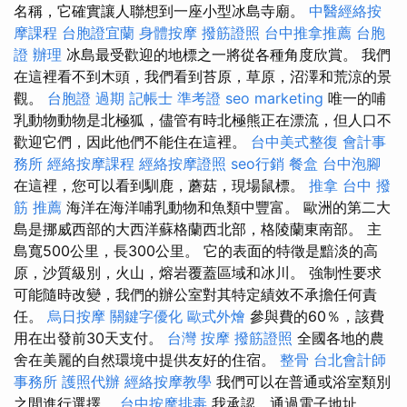
名稱，它確實讓人聯想到一座小型冰島寺廟。
中醫經絡按
摩課程
台胞證宜蘭
身體按摩
撥筋證照
台中推拿推薦
台胞
證 辦理
冰島最受歡迎的地標之一將從各種角度欣賞。 我們
在這裡看不到木頭，我們看到苔原，草原，沼澤和荒涼的景
觀。
台胞證 過期
記帳士 準考證
seo marketing
唯一的哺
乳動物動物是北極狐，儘管有時北極熊正在漂流，但人口不
歡迎它們，因此他們不能住在這裡。
台中美式整復
會計事
務所
經絡按摩課程
經絡按摩證照
seo行銷
餐盒
台中泡腳
在這裡，您可以看到馴鹿，蘑菇，現場鼠標。
推拿
台中 撥
筋 推薦
海洋在海洋哺乳動物和魚類中豐富。 歐洲的第二大
島是挪威西部的大西洋蘇格蘭西北部，格陵蘭東南部。 主
島寬500公里，長300公里。 它的表面的特徵是黯淡的高
原，沙質級別，火山，熔岩覆蓋區域和冰川。 強制性要求
可能隨時改變，我們的辦公室對其特定績效不承擔任何責
任。
烏日按摩
關鍵字優化
歐式外燴
參與費的60％，該費
用在出發前30天支付。
台灣 按摩
撥筋證照
全國各地的農
舍在美麗的自然環境中提供友好的住宿。
整骨
台北會計師
事務所
護照代辦
經絡按摩教學
我們可以在普通或浴室類別
之間進行選擇。
台中按摩排毒
我承認，通過電子地址