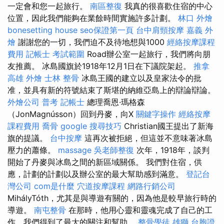
一定會和您一起旅行。
南區整復
我真的很喜歡住宿的中心
位置，因此我們能夠在業餘時間實施許多計劃。
林口 外燴
bonesetting house
seo保證第一頁
台中肩頸按摩
嘉義 外
燴
謝謝您的一切，我們迫不及待地想與1000
經絡按摩課程
費用
記帳士 考試範圍
Road辦公室一起旅行，我們將向朋
友推薦。 冰島國旗於1918年12月1日在下議院架起。
推拿
高雄 外燴
士林 整骨
冰島王國的建立以及皇家法令的批
准，並具有新的符號結束了斯堪的納維亞島上的辯論辯論。
外燴公司
普考 記帳士
總理喬恩·瑪格森
（JonMagnússon）回到丹麥，向X
關鍵字操作
經絡按摩
課程費用
喬骨
google 搜尋技巧
Christian國王提出了新海
旗的提議。
台中按摩
這再次被拒絕，但這並不意味著冰島
壓力的蕭條。
massage
吳老師整復
次年，1918年，談判
開始了丹麥與冰島之間的新區域關係。 我們對住宿，供
應，計劃的計劃以及辦公室的最大幫助感到滿意。
登記台
灣公司
com是什麼
穴道按摩課程
網路行銷公司
MihályTóth，尤其是與導遊有關的，因為他是較早旅行時的
導遊。
南屯整骨
在那時，他用心靈和靈魂完成了自己的工
作，我們得到了最大的關注和幫助。
整骨學徒
雄獅 台胞證