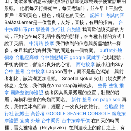
田，間歇泉和消息來源的無限存儲庫使環境幾乎使童話般的
景觀。 他們每天打掃衛生，每天煮咖啡，並在早上三點從
窗戶上看到黃色，橙色，粉紅色的天空。
記帳士 考試內容
BalázsLerner是一位善良，友好，直接，有用的指南。
台
中按摩排毒ptt
學整骨
旅行社 台胞證
我喜歡他說英語的方
式，正如他在匈牙利語中所說的那樣，在各種各樣的方式上
說了英語。
中清路 按摩
我們收到的信息與所需地點一樣
多，並且我們始終對我們的問題有一個答案。
buffet外燴
價格
台胞證高雄
台中體態矯正
google 關鍵字
他以輕鬆，
平衡的個性，營造出良好的心情。
西屯按摩
該小組由Sky
台中 整骨
台中按摩
Lagoon選中，而不是藍色潟湖，與前
者相比，該潟湖更加壯觀。 Snaefellsjökull火山（幾次照片
休息）之後，我們將在Arnarstap海岸散步。
整骨
整復 推
拿
國際整復師證照
後者因其風景秀麗的位置，壯觀的岩
層，海橋和豐富的鳥類而聞名。
新竹 整骨
on page seo
再
次，我們從冰島回家，經歷了一次良好的旅行。
台胞證 旅
行社
記帳士 高普考
GOOGLE SEARCH CONSOLE
腳底按
摩證照
宜蘭 外燴
台中喬骨
台中按摩平價
在四天的時間
裡，雷克雅維基（Reykjaviki）在到達晚上的節目之上，有