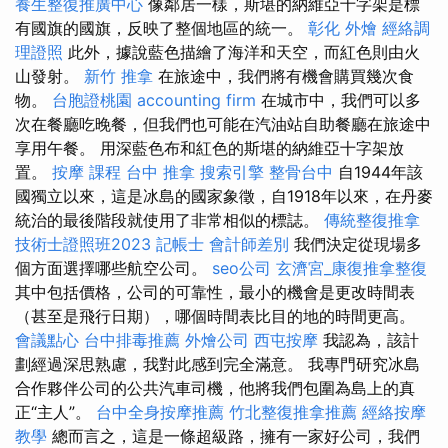
養生整復推廣中心
像鄰居一樣，斯堪的納維亞十字架是標
有國旗的國旗，反映了整個地區的統一。
彰化 外燴
經絡調
理證照
此外，據說藍色描繪了海洋和天空，而紅色則由火
山發射。
新竹 推拿
在旅途中，我們將有機會購買幾次食
物。
台胞證桃園
accounting firm
在城市中，我們可以多
次在餐廳吃晚餐，但我們也可能在汽油站自助餐廳在旅途中
享用午餐。 用深藍色布和紅色的斯堪的納維亞十字架放
置。
按摩 課程
台中 推拿
搜索引擎
整骨台中
自1944年該
國獨立以來，這是冰島的國家象徵，自1918年以來，在丹麥
統治的最後階段就使用了非常相似的標誌。
傳統整復推拿
技術士證照班2023
記帳士 會計師差別
我們決定從現場多
個方面選擇哪些航空公司。
seo公司
玄濟宮_康復推拿整復
其中包括價格，公司的可靠性，最小的機會是更改時間表
（甚至是飛行日期），哪個時間表比目的地的時間更高。
會議點心
台中排毒推薦
外燴公司
西屯按摩
我認為，該計
劃經過深思熟慮，我對此感到完全滿意。 我專門研究冰島
合作夥伴公司的公共汽車司機，他將我們包圍為島上的真
正“主人”。
台中全身按摩推薦
竹北整復推拿推薦
經絡按摩
教學
總而言之，這是一條超級路，擁有一家好公司，我們