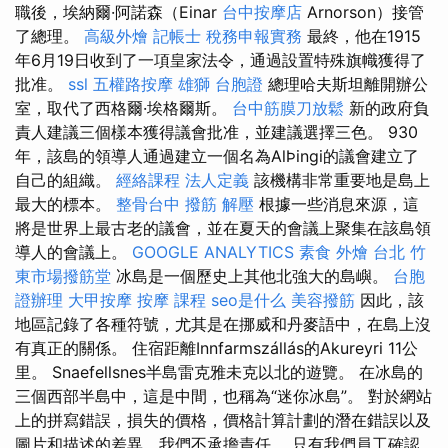
職後，埃納爾·阿諾森（Einar
台中按摩店
Arnorson）接管
了總理。
高級外燴
記帳士 稅務申報實務
最終，他在1915
年6月19日收到了一項皇家法令，通過設置特殊旗幟獲得了
批准。
ssl
五權路按摩
雄獅 台胞證
總理哈夫斯坦離開辦公
室，取代了西格爾·埃格爾斯。
台中筋膜刀放鬆
新的政府負
責人建議三個樣本獲得議會批准，並建議選擇三色。 930
年，該島的領導人通過建立一個名為AlÞingi的議會建立了
自己的組織。
經絡課程
法人定義
該機構非常重要地是島上
最大的標本。
整骨台中
撥筋 解壓
根據一些消息來源，這
將是世界上最古老的議會，並在夏天的會議上聚集在該島領
導人的會議上。
GOOGLE ANALYTICS
素食 外燴 台北
竹
東市場撥筋堂
冰島是一個歷史上其他北強大的島嶼。
台胞
證辦理
大甲按摩
按摩 課程
seo是什么
美容撥筋
因此，該
地區記錄了各種符號，尤其是在挪威和丹麥語中，在島上沒
有真正的關係。 住宿距離Innfarmszállás的Akureyri 11公
里。 Snaefellsnes半島雷克雅未克以北的遊覽。 在冰島的
三個西部半島中，這是中間，也稱為“迷你冰島”。 對於網站
上的拼寫錯誤，損失的價格，價格計算計劃的潛在錯誤以及
圖片和描述的差異，我們不承擔責任。 只有我們員工確認