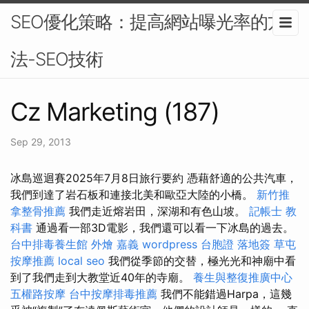
SEO優化策略：提高網站曝光率的方
法-SEO技術
Cz Marketing (187)
Sep 29, 2013
冰島巡迴賽2025年7月8日旅行要約 憑藉舒適的公共汽車，
我們到達了岩石板和連接北美和歐亞大陸的小橋。
新竹推
拿整骨推薦
我們走近熔岩田，深湖和有色山坡。
記帳士 教
科書
通過看一部3D電影，我們還可以看一下冰島的過去。
台中排毒養生館
外燴 嘉義
wordpress
台胞證 落地簽
草屯
按摩推薦
local seo
我們從季節的交替，極光光和神廟中看
到了我們走到大教堂近40年的寺廟。
養生與整復推廣中心
五權路按摩
台中按摩排毒推薦
我們不能錯過Harpa，這幾