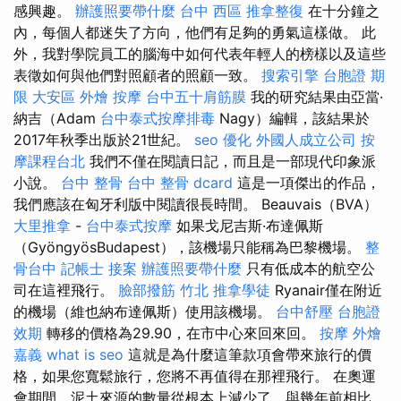
感興趣。
辦護照要帶什麼
台中 西區 推拿整復
在十分鐘之
內，每個人都迷失了方向，他們有足夠的勇氣這樣做。 此
外，我對學院員工的腦海中如何代表年輕人的榜樣以及這些
表徵如何與他們對照顧者的照顧一致。
搜索引擎
台胞證 期
限
大安區 外燴
按摩
台中五十肩筋膜
我的研究結果由亞當·
納吉（Adam
台中泰式按摩排毒
Nagy）編輯，該結果於
2017年秋季出版於21世紀。
seo 優化
外國人成立公司
按
摩課程台北
我們不僅在閱讀日記，而且是一部現代印象派
小說。
台中 整骨
台中 整骨 dcard
這是一項傑出的作品，
我們應該在匈牙利版中閱讀很長時間。 Beauvais（BVA）
大里推拿
-
台中泰式按摩
如果戈尼吉斯·布達佩斯
（GyöngyösBudapest），該機場只能稱為巴黎機場。
整
骨台中
記帳士 接案
辦護照要帶什麼
只有低成本的航空公
司在這裡飛行。
臉部撥筋 竹北
推拿學徒
Ryanair僅在附近
的機場（維也納布達佩斯）使用該機場。
台中舒壓
台胞證
效期
轉移的價格為29.90，在市中心來回來回。
按摩
外燴
嘉義
what is seo
這就是為什麼這筆款項會帶來旅行的價
格，如果您寬鬆旅行，您將不再值得在那裡飛行。 在奧運
會期間，泥土來源的數量從根本上減少了，與幾年前相比，