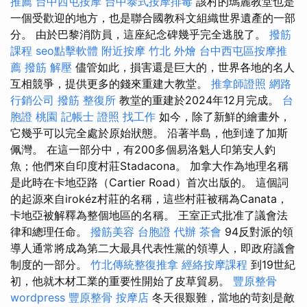
推薦
台中西屯按摩
台中泰式按摩排毒
該村的瑪麗教堂也是
一個受歡迎的地方，也是聯合國教科文組織世界遺產的一部
分。 由於巴黎消防員，這座紀念碑幾乎完全逃脫了。
撥筋
課程
seo點擊軟體
附近按摩
竹北 外燴
台中西屯區按摩推
薦
撥筋 解壓
儘管如此，損害還是巨大的，世界各地的名人
互相競爭，提供更多的錢來重建大教堂。
推拿師證照
網路
行銷公司
撥筋
整復所
教堂的重建於2024年12月完成。
台
胞證 桃園
記帳士 證照 找工作
如今，除了新鮮的繪畫外，
它幾乎可以完全處於原始狀態。 沿著半島，他到達了加斯
佩灣。 在這一部分中，有200多個易洛魁人印第安人釣
魚；他們來自印度村莊Stadacona。 加拿大作為地理名稱
是此時在卡地亞路（Cartier Road）首次出版的。 這個詞
的起源來自irokéz村莊的名稱，這些村莊被稱為Canata，
卡地亞被解釋為整個地區的名稱。 王室正式批准了議會法
律和總理任命。
撥筋美容
台胞證 代辦
茶會
94反對派的領
導人通常將成為第二大最具代表性黨的領導人，即政府議會
制度的一部分。
竹北傳統整復推拿
經絡按摩課程
到19世紀
初，他就木材工業的重要性開始了皮草貿易。
豐原整骨
wordpress
豐原整骨
按摩店
冬天很艱難，當地的苛刻是敵