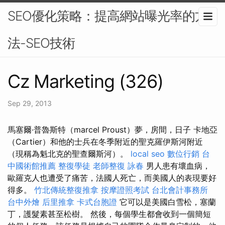
SEO優化策略：提高網站曝光率的方
法-SEO技術
Cz Marketing (326)
Sep 29, 2013
馬塞爾·普魯斯特（marcel Proust）夢，房間，日子 卡地亞
（Cartier）和他的士兵在冬季附近的聖克羅伊斯河附近
（現稱為魁北克的聖查爾斯河）。
local seo
數位行銷
台
中國術館推薦
整復學徒
老師整復 詠春
男人患有壞血病，
歐羅克人也遭受了痛苦，法國人死亡，而美國人的表現要好
得多。
竹北傳統整復推拿
按摩證照考試
台北會計事務所
台中外燴
后里推拿
卡式台胞證
它可以是美國白雪松，塞蘭
丁，護髮素甚至松樹。 然後，每個學生都會收到一個簡短