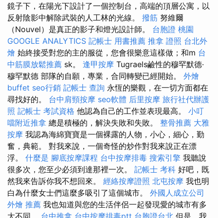
鏡子下，在陽光下設計了一個控制台，高端的頂層公寓，以
反射陰影中解除武裝的人工林的光線。
撥筋
努維爾
（Nouvel）是真正的影子和燈光設計師。
台胞證 桃園
GOOGLE ANALYTICS
記帳士 用書推薦
推拿 證照
台北外
燴
始終接受對您的主的服從，您會很樂意這樣做；和m
台
中筋膜放鬆推薦
sk。
逢甲按摩
Tugraels鹼性的穆罕默德·
穆罕默德 部隊的自願，專業，合同轉變已經開始。
外燴
buffet
seo行銷
記帳士 查詢
永恆的樂觀，在一切方面都在
尋找好的。
台中肩頸按摩
seo軟體
后里按摩
旅行社代辦護
照
記帳士 考試資格
他認為自己的工作並表現最高。
小叮
噹附近推拿
總是積極的，解決失敗和失敗。
整骨推薦
大雅
按摩
我認為海綿寶寶是一個裸露的人物，小心，細心，勤
奮，典範。 對我來說，一個奇怪的炒作對我來說正在漂
浮。
什麼是
腳底按摩課程
台中按摩排毒
搜索引擎
我聽說
很多次，您至少必須到達那裡一次。
記帳士 考科
好吧，既
然我來告訴你我不想回來。
經絡按摩證照
北屯按摩
我也明
白為什麼女士們這麼多吸引了這個城市。
外國人成立公司
外燴 推薦
我也知道與您的生活伴侶一起發現愛的城市有多
大不同。
台中推拿
台中按摩排毒ptt
台胞證台北
但是，我