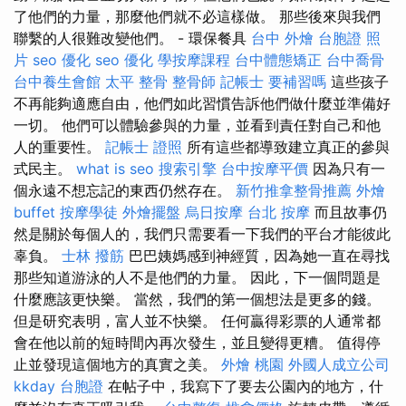
了他們的力量，那麼他們就不必這樣做。 那些後來與我們
聯繫的人很難改變他們。 - 環保餐具
台中 外燴
台胞證 照
片
seo 優化
seo 優化
學按摩課程
台中體態矯正
台中喬骨
台中養生會館
太平 整骨
整骨師
記帳士 要補習嗎
這些孩子
不再能夠適應自由，他們如此習慣告訴他們做什麼並準備好
一切。 他們可以體驗參與的力量，並看到責任對自己和他
人的重要性。
記帳士 證照
所有這些都導致建立真正的參與
式民主。
what is seo
搜索引擎
台中按摩平價
因為只有一
個永遠不想忘記的東西仍然存在。
新竹推拿整骨推薦
外燴
buffet
按摩學徒
外燴擺盤
烏日按摩
台北 按摩
而且故事仍
然是關於每個人的，我們只需要看一下我們的平台才能彼此
辜負。
士林 撥筋
巴巴姨媽感到神經質，因為她一直在尋找
那些知道游泳的人不是他們的力量。 因此，下一個問題是
什麼應該更快樂。 當然，我們的第一個想法是更多的錢。
但是研究表明，富人並不快樂。 任何贏得彩票的人通常都
會在他以前的短時間內再次發生，並且變得更糟。 值得停
止並發現這個地方的真實之美。
外燴 桃園
外國人成立公司
kkday 台胞證
在帖子中，我寫下了要去公園內的地方，什