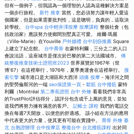
但有一個例子，但我認為一個理智的人認為這種解決方案是
一個步行旅程。
新竹 推拿
當然，您必須努力讓年輕人愛這
個國家，但是如果需要批判性，這是聰明，負責的，這取決
於學校。
台中spa
台中輕井澤按摩
按摩課程
整個社會（包
括政治家）應該努力使鄉間別墅真正可愛。 維爾·瑪麗
（Ville-Marie）在Youville
戶外婚禮
台中刮痧推薦
Square
上建立了紀念館。
台中喬骨
在蒙特利爾，三分之二的人口
會說法語，這座城市是僅次於巴黎的第二大法國城市。
傳
統整復推拿技術士證照班2023
世界展覽於1967年（世
博'67）在這裡舉行，1976年，夏季奧運會在這裡舉行。
搜
索引擎
城市港口是大湖區和大西洋
頭痛 按摩
- 海洋河之間
的聖勞倫斯河的一端
seo保證第一頁
-
鬆筋
台中撥筋
蒙特
利爾（Montréal
第二專長證照
台中 外燴
看看我們非常高
的TrustPilot評估得分，該評分包含成千上萬的意見，並知
道我們將努力擁有滿意的客戶。
記帳士 課程
我們的電話交
換在每週7天開放，以便您的舒適感。 該小組在方法的應用
中代表更大的力量，使其更有可能在實踐中。
喬骨
外燴 臺
北
台胞證辦理
台中按摩店
整復台中
台北撥筋課程
出於同