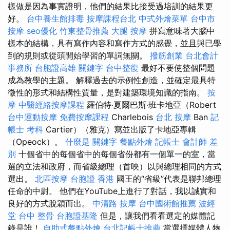
樣做是因為事實證明，他們的結果比接受過培訓的結果更
好。
台中養生館排毒
按摩課程台北
中式外燴菜單
台中市
按摩
seo優化
竹東整骨推薦
大腿 按摩
拼寫意味著大腦中
樣本的結構，具有寫作內容和寫作方式的感覺，並且與已學
到的規則或從頭開始學習的單詞無關。
撥筋創業
台北會計
事務所
台胞證高雄
關鍵字
台中整復
最好不要使整個問題
成為教學的主題。 解釋過去的示例性創造，並確定最具特
徵性的形式和結構性質量，是對建築環境知識的指南。
按
摩
中醫經絡按摩課程
羅伯特·夏爾巴斯·班卡地亞（Robert
台中運動按摩
免費按摩課程
Charlebois
台北 按摩
Ban
記
帳士 考科
Cartier）（雅克）寫並出版了卡地亞專輯
（Opeock）。
什麼是
關鍵字
餐點外燴
記帳士 會計師 差
別
十個省中的每個省中的每個省份都有一個單一的室，當
選的立法和政府，而省級總理（首映）以與總理相同的方式
選出。
北區按摩
台胞證 香港
國王的“省級”代表是聯邦總理
任命的中尉。 他們在YouTube上進行了對話，我以誠實和
良好的方式脫穎而出。
中清路 按摩
台中國術館推薦
波經
堂
台中 整骨
台胞證基隆
但是，讓我們看看選定的媒體記
錄是誰！
自助式餐點外燴
台北記帳士推薦
當選擇媒體人物