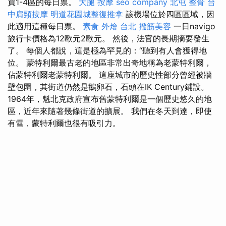
買1-4區的每日票。
大腿 按摩
seo company
北屯 整骨
台
中肩頸按摩
明道花園城整復推拿
該機場位於四區區域，因
此適用這種每日票。
素食 外燴 台北
撥筋美容
一日navigo
旅行卡價格為12歐元2歐元。 然後，法官的長期摘要發生
了。 每個人都說，這是極為罕見的：“聽到有人會獲得地
位。 蒙特利爾最古老的地區非常出奇地稱為老蒙特利爾，
佔蒙特利爾老蒙特利爾。 這座城市的歷史性部分曾經被牆
壁包圍，其街道仍然是鵝卵石，石頭在IK Century鋪設。
1964年，魁北克政府宣布舊蒙特利爾是一個歷史悠久的地
區，近年來隨著幾條街道的擴展。 我們在冬天到達，即使
有雪，蒙特利爾也很有吸引力。