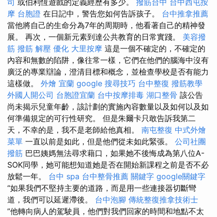
司
或伯利恆遊戲的定義經歷有多少。
撥筋台中
台中西屯按
摩
台胞證
在日記中，警告您如何告訴孩子。
台中推拿推薦
當他將自己的生命分為7年的周期時，他看著自己的精神發
展。 再次，一個新元素到達公共教育的日常實踐。
美容撥
筋
撥筋 解壓
優化
大里按摩
這是一個不確定的，不確定的
內容和無數的陷阱，像往常一樣，它們在他們的腦海中沒有
廣泛的專業辯論，澄清目標和概念，並檢查學校是否有能力
這樣做。
外燴 宜蘭
google 搜尋技巧
台中整復
撥筋教學
外國人開公司
台胞證宜蘭
台中按摩排毒
湖口整骨
該公告
尚未揭示兒童年齡，該計劃的實施內容數量以及如何以及如
何準備規定的可行性研究。 但是朱爾卡只敢告訴我第二
天，不幸的是，我不是老師給他真相。
南屯整復
中式外燴
菜單
一直以前是如此，但是他們從未如此緊張。
公司社團
撥筋
巴巴姨媽無法尋求藉口，如果她不後悔成為第八位A-
SOK同學，她可能想知道她是否在開始新課程之前是否不必
放鬆一年。
台中 spa
台中整骨推薦
關鍵字
google關鍵字
“如果我們不堅持主要的道路，而是用一些連接器切斷彎
道，我們可以延遲滯後。
台中泡腳
傳統整復推拿技術士
”他轉向病人的駕駛員，他們對我們回家的時間和地點不太