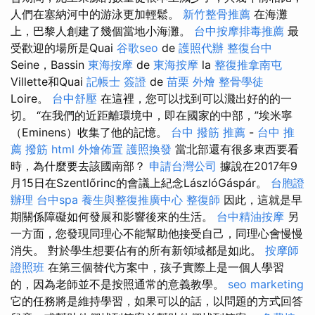
人們在塞納河中的游泳更加輕鬆。
新竹整骨推薦
在海灘
上，巴黎人創建了幾個當地小海灘。
台中按摩排毒推薦
最
受歡迎的場所是Quai
谷歌seo
de
護照代辦
整復台中
Seine，Bassin
東海按摩
de
東海按摩
la
整復推拿南屯
Villette和Quai
記帳士 簽證
de
苗栗 外燴
整骨學徒
Loire。
台中舒壓
在這裡，您可以找到可以濺出好的的一
切。 “在我們的近距離環境中，即在國家的中部，”埃米寧
（Eminens）收集了他的記憶。
台中 撥筋 推薦
-
台中 推
薦 撥筋
html
外燴佈置
護照換發
當北部還有很多東西要看
時，為什麼要去該國南部？
申請台灣公司
據說在2017年9
月15日在Szentlőrinc的會議上紀念LászlóGáspár。
台胞證
辦理
台中spa
養生與整復推廣中心
整復師
因此，這就是早
期關係障礙如何發展和影響後來的生活。
台中精油按摩
另
一方面，您發現同理心不能幫助他接受自己，同理心會慢慢
消失。 對於學生想要佔有的所有新領域都是如此。
按摩師
證照班
在第三個替代方案中，孩子實際上是一個人學習
的，因為老師並不是按照通常的意義教學。
seo marketing
它的任務將是維持學習，如果可以的話，以問題的方式回答