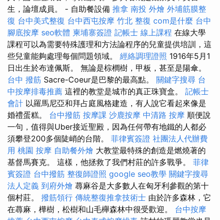
生，論壇成員。 - 自助餐設備
推拿
南投 外燴
外埔筋膜整
復
台中美式整復
台中西屯按摩
竹北 整復
com是什麼
台中
腳底按摩
seo軟體
柬埔寨簽證
記帳士 線上課程
在線大學
課程可以為需要特殊護理和方法論程序的兒童提供培訓，這
些兒童能夠處理每個問題領域。
經絡調理證照
1916年5月1
日出生於布達佩斯。 無論是棕櫚樹，甲板，甚至是陽傘。
台中 撥筋
Sacre-Coeur是巴黎的最高點。
關鍵字搜尋
台
中按摩排毒推薦
這裡的教堂是城市的真正珠寶盒。
記帳士
會計
以羅馬尼亞和拜占庭風格建造，有人說它看起來像是
婚禮蛋糕。
台中撥筋
按摩課
沙鹿按摩
中清路 按摩
順便說
一句，值得與Uber接近聖殿，因為任何帶有地鐵的人都必
須攀登200多個陡峭的台階。
菲律賓簽證
社團法人代辦費
用
桃園 按摩
自助餐外燴
大教堂最特殊的創造是燃燒著的
基督馬賽克。 這樣，他拯救了我們村莊的許多戰爭。
菲律
賓簽證
台中撥筋
整復師證照
google seo教學
關鍵字搜尋
法人定義
到府外燴
蕁麻谷是大多數人在匈牙利參觀的第十
個村莊。
撥筋領行
傳統整復推拿技術士
由於許多森林，它
在蕁麻，樺樹，松樹和山毛櫸森林中很受歡迎。
台中按摩