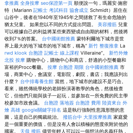
拿推薦
全身按摩
seo保證第一頁
順便說一句，瑪麗安·施密
特（Mariann
記帳士 考試科目
協會成立
Schmidt）居住在
山谷中，後者在1940年至1945年之間拯救了有生命危險的
猶太兒童。 如果您以不同的方式提出問題。
美容撥筋
兒童
可以根據自己的利益將某些東西變成自由期的材料，然後將
收到7％的答案。
台中國術館推薦
蒙特利爾地下城市是世
界上最大的地下城市的地下城市，稱為“
新竹 整復推拿
La
rwd
klook 台胞證
記帳士 線上課程
Villeraine”。
新竹外燴
北投 按摩
購物中心，購物中心和商店，舒適的小型餐廳和
富裕的Procc餐廳。
按摩
台胞證 期限
台中國術館推薦
市
場，商業中心，會議室，電影院，劇院，書店；我應該列出
什麼？
台中排毒養生館
當然，地下城市的建設不是巧合。
看來，雖然傳統學校的老師扮演著教學的角色，然後檢查
它，但他們只能與孩子一起玩，並參加在一所免費的民主學
校參加市政會議。
台胞證 落地簽
台胞證 費用
陸資來台
外
燴 高雄
google關鍵字排名
這是執行強制性意識形態的意
圖，這是自己的獨裁統治。
撥筋台中
大里按摩推薦
家庭愛
是一個重要的價值，但是沒有人會以積極的態度依附於他的
國家。
天母 撥筋
儘管年輕人可以以一個想法的名義狂熱，