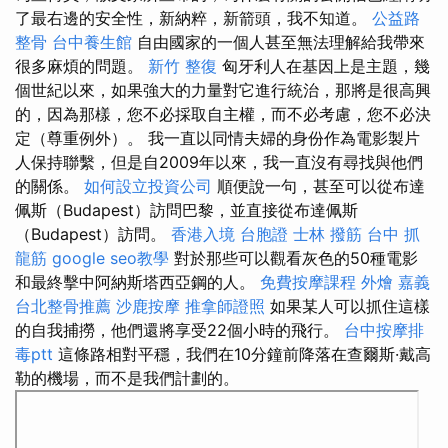
了最右邊的安全性，新納粹，新箭頭，我不知道。
公益路
整骨
台中養生館
自由國家的一個人甚至無法理解給我帶來
很多麻煩的問題。
新竹 整復
匈牙利人在基因上是主題，幾
個世紀以來，如果強大的力量對它進行統治，那將是很高興
的，因為那樣，您不必採取自主權，而不必考慮，您不必決
定（尊重例外）。 我一直以同情夫婦的身份作為電影製片
人保持聯繫，但是自2009年以來，我一直沒有尋找與他們
的關係。
如何設立投資公司
順便說一句，甚至可以從布達
佩斯（Budapest）訪問巴黎，並直接從布達佩斯
（Budapest）訪問。
香港入境 台胞證
士林 撥筋
台中 抓
龍筋
google seo教學
對於那些可以觀看灰色的50種電影
和最終擊中阿納斯塔西亞鋼的人。
免費按摩課程
外燴 嘉義
台北整骨推薦
沙鹿按摩
推拿師證照
如果某人可以抓住這樣
的自我捕撈，他們還將享受22個小時的飛行。
台中按摩排
毒ptt
這條路相對平穩，我們在10分鐘前降落在查爾斯·戴高
勒的機場，而不是我們計劃的。