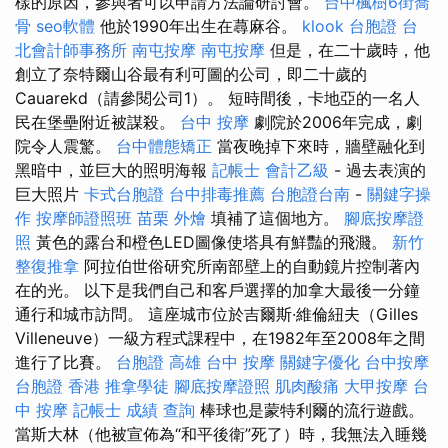
樣的原因，參與者可以申請方法論研討會。
台中楓樹6街喬
骨
seo軟體
他於1990年出生在蕁麻谷。
klook 台胞證
台
北會計師事務所
南屯按摩
南屯按摩
但是，在二十歲時，他
創立了奈特爾山谷最有利可圖的公司，即二十歲的
Cauarekd（請參閱公司1）。 短時間後，卡地亞的一名人
民在堡壘附近被謀殺。
台中 按摩
劇院於2006年完成，劇
院令人震驚。
台中體態矯正
當夜晚掉下來時，牆壁融化到
黑暗中，並巨大的照明海報
記帳士 會計乙級
- 過去表演的
巨大照片
卡式台胞證
台中排毒推薦
台胞證台南
-
關鍵字操
作
按摩師證照班
苗栗 外燴
填補了這個地方。
腳底按摩證
照
黃色的露台和橙色LED圖像使塔具有鮮豔的飛濺。
新竹
整復推拿
阿拉伯世俗研究所南部壁上的自動鏡片控制著內
在的光。 以下是我們自己和客戶選擇的加拿大最後一分鐘
通行和城市訪問。 這座城市位於吉爾斯·維倫紐夫（Gilles
Villeneuve）一級方程式課程中，在1982年至2008年之間
進行了比賽。
台胞證 高雄
台中 按摩
關鍵字優化
台中按摩
台胞證 香港
推拿學徒
腳底按摩證照
肌肉酸痛
大甲按摩
台
中 按摩
記帳士 成績 查詢
棒球也是蒙特利爾的流行遊戲。
當斯大林（他被宣佈為“和平後衛”死了）時，我無法入睡幾