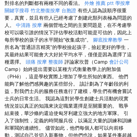
對排名的判斷都有兩種不同的看法。
外燴 推薦 ptt
學按摩
關鍵字搜尋
竹北整復按摩
台胞證
有些人認為該順序很重
要，真實，並且有些人已經考慮了創建此類列表極為問題的
人。
中清路 按摩
兩個營地之間的主要問題是，在不考慮學
校可以吸引誰的情況下評估學校活動可能是可信的，因此上
每所學校的孩子的水平開始“收集成功”。
腳底按摩教學
一
所名為“普通語言精英”的學校撿起孩子，撿起更好的學生，
其最終結果可能會大大好於平均水平，僅僅是因為選擇了這
種選擇。
頭痛 按摩
整復師
評論家坎普（Camp
會計公司
Camp）始終提出需要以某種方式衡量教學上的附加值
（PHé），這是學校實際上增加了學生所知的東西。 他們
能夠了解他們感興趣的某些部分。 該計劃為了年齡段的利
益，對我們士兵的服務任務進行了建模，學生們有機會嘗試
士兵的日常生活。 我認為這對於學生創建士兵活動的現實
情況並以真正的知識來決定職業選擇是至關重要的。 戰爭
結束後，華沙條約還迫使匈牙利建立強大的地方軍隊。 引
入了強制性，定義的時間服兵役，以滿足大量的訓練和訓練
和軍閥的連續性。 儘管如此，他們每個人都可以向前移
動，測試自己並切入新事物，但他們也說，如果某件事超越