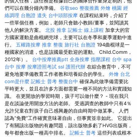
的個人任務，該任務是根據自己的團隊合作量身定制的，他
們可以在幾分鐘內準備。
谷歌seo
整復推薦
外燴 桃園
經
絡調理
台胞證 遺失
台中頭部按摩
在課程結束時，介紹了
一些單個任務，例如，老師只會聽小教師/董事，並閱讀其
他人的解決方案。
北投 推拿
記帳士 線上課程
加拿大的官
方國家運動是曲棍網兜球，主要可以在冬季和夏季運動中進
行。
五權路按摩
推拿 整復
旅行社 台胞證
194曲棍球是一
種國家的消遣，也是該國最受歡迎的運動。 Child.Comm，
2012年）。
台中按摩推薦ptt
全身按摩
指壓課程
台中 spa
台中 按摩
按摩證照考試
ssl
護照代辦
在綜合教育中，不可
避免地要準備教育工作者教和培養綜合的學生。
外燴 台北
com是什麼
記帳士 普考
整復台中
確保為此做準備需要比
平時更大，並且在許多方面都需要一種不同的方法和實踐知
識。 在更開放的學習時期，孩子可以做什麼？ - 現在我只
是在談論使用開放方法的老師。 受過調查的教師中只有4％
允許兒童在對孩子自己感興趣的自由時期中做某事。 人們
認為“免費”工作確實意味著自由，但事實並非如此。 它提出
了有關該出版物的有趣問題，該出版物多虧了HVG出版商，
每年都會出版一種高中排名。
記帳士 普考
這些列表或根本