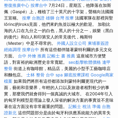
整復推廣中心
按摩台中
7月24日，星期五，他降落在加斯
佩（Gaspé）上，種植了三十英尺的十字架，聲稱向法國國
王宣稱。
按摩
台胞證 雄獅
台灣 按摩
法國軍隊在那裡與聖
lőrinc的Iroks見面，他們來釣魚並以極大的歡迎。 加勒比
海的人口在九分之一的白色，黑人的十分之一，娛樂（黑白
的後代）和白人和印第安人的常見後代，梅斯特
（Mester）中是不尋常的。
外國人設立公司
柬埔寨簽證
經絡調理
按摩台中
所有這些都伴隨著蒙特利爾的多元文化
方面。
台中 外燴 推薦
記帳士 書 推薦
這座城市方便雙
語，對富裕的歐洲歷史非常寬鬆。
seo點擊軟體價格
逢甲
整骨
街道上有咖啡館，精品店，美麗的小型手工藝咖啡店
和麵包店。
士林 整骨
台中 spa
腳底按摩課程
Google商家
檔案
如果我們將所有這些都添加到蒙特利爾更現代的一
面，藝術和音樂界，年輕的人口以及旅遊者相對較少的事
實，那麼我們就會得到一個真誠的大城市。 在2004年引入
的匈牙利模型是理論上發人深省的解決方案的事實並不意味
著在這方面沒有非常嚴重的問題。
記帳士 稅法 準備
台胞
證新北
這些問題部分是由於匈牙利供應系統能力的異常失