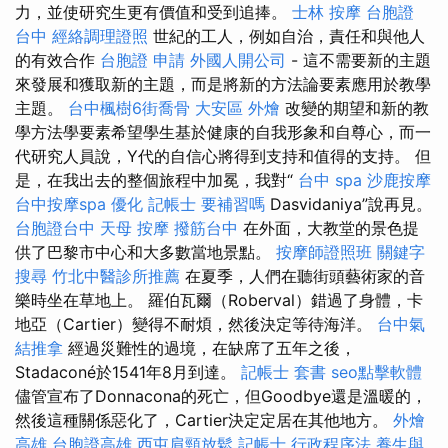
力，並使研究生更有價值和受到追捧。
士林 按摩
台胞證
台中
經絡調理證照
世紀的工人，例如自治，責任和與他人
的有效合作
台胞證 申請
外國人開公司
- 這不需要新的主題
來發展和獲取新的主題，而是將新的方法論要素應用於教學
主題。
台中楓樹6街喬骨
大安區 外燴
改變的期望和新的教
學方法學要素希望學生基於健康的自我形象和自尊心，而一
代研究人員說，Y代的自信心將得到支持和值得的支持。 但
是，在我出去的整個旅程中加冕，我對“
台中 spa
沙鹿按摩
台中按摩spa
優化
記帳士 要補習嗎
Dasvidaniya”說再見。
台胞證台中
天母 按摩
撥筋台中
在外面，大教堂的景色提
供了巴黎市中心和大多數當地景點。
按摩師證照班
關鍵字
搜尋
竹北中醫診所推薦
在夏季，人們在聽街頭藝術家的音
樂時坐在草地上。 羅伯瓦爾（Roberval）錯過了身體，卡
地亞（Cartier）變得不耐煩，然後決定等待海洋。
台中氣
結推拿
經過災難性的過境，在缺席了五年之後，
Stadaconé於1541年8月到達。
記帳士 套書
seo點擊軟體
儘管宣布了Donnacona的死亡，但Goodbye還是溫暖的，
然後這種關係惡化了，Cartier決定定居在其他地方。
外燴
高雄
台胞證高雄
西屯肩頸放鬆
記帳士 行政程序法
養生與