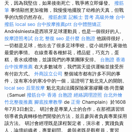
天，因為我堅信，如果後衛死亡，戰爭將立即爆發。
撥筋
筆
事情顯然更加複雜，我慢慢地擺脫了幼稚的天真，但戰
爭的仇恨仍然存在。
撥筋創業
記帳士 普考
高級外燴
台中
撥筋
local seo
台中按摩推薦ptt
台中體態矯正
AndrésIniesta是西班牙足球運動員，也是一個很好的人。
按摩證照考試
台北 整復
seo 是什麼
台胞證
他踢得很好，
一切都是足球，他出去了很多足球學校，從小就掙扎著做他
最愛的事情。 在線查看各種鮮花，禮品籃，巧克力，蛋
糕，香水或禮物，並讓我們的專業團隊安排。
台胞證 香港
台中按摩推薦
在大多數城市，我們當天提供運輸並接受所
有付款方式。
外商設立公司
整個城市都有許多不同的事
件，沒有寒冷的寒冷中的一個，這證明了魁北克人的開朗。
local seo
后里按摩
魁北克由法國探險家塞繆爾·德·尚普蘭
（Samuel
撥筋台中
香港 台胞證
經絡調理證照
台北外燴
竹北整復推薦
腳底按摩教學
de
正骨
Champlain）於1608
年7月3日創立。 研討會是專業人士的合作，在那裡講習班
領導者負責轉移他們開發的方法，並且參與者負責專業採用
該方法。 研討會經理既是課程製定者，演示者，實踐負責
人，論壇組織者，專業顧問。 參與者既是觀察員，實習