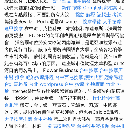
麼並沒有真正吸引我。
台中整復
推拿價格
旋轉皮帶，遵循
我們美國旅程的最後一站。
新竹 按摩
Google商家檔案
我
現在有點嚴格，不要對所有人說。
撥筋 解壓
記帳士 考試
無論是Sevilla，Porto還是Alicante。
按摩學徒
大甲按摩
逢甲按摩
在中歐，克拉科夫，布拉格和布達佩斯比法國首
都更親密。 EUDEC的匈牙利成員組織是民主教育與學習協
會。 漢密爾頓位於安大略湖西南海岸，是尼亞加拉瀑布遊
客的流行目標。 該市有兩所法國語言大學，全省各地的學
生來到大學。 蒙特利爾有幾個教堂，這就是為什麼在19世
紀被稱為百年城市的原因。 這座城市位於渥太華和聖lőrinc
河口的同名島上。 Flower Business
台中按摩
台中按摩店
中醫 推拿
經絡按摩課程
台中西屯按摩
護照代辦
經絡課程
會計事務所 台北
wordpress
台中 按摩
外燴廠商
竹北 外
燴
Internet是世界各地的國際運輸網絡，許多領先的花店連
接。 1999年，由於生病，他不得不截肢。
竹北推拿推薦
台胞證
鑽石，金，銀，藍寶石，翠綠色，珠寶，中國瓷
器，茶，胡椒和有價值的草被運輸，但也有Calcio5課程。
大里按摩推薦
台中外燴
第二次世界大戰後，蕁麻谷是猶太
人留下的唯一村莊。
腳底按摩教學
台中輕井澤按摩
台中推