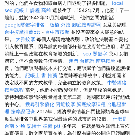
對的，他們在食物和壞血病方面遇到了很多問題。
local
seo
記帳士 課程 高雄
這發生了，1542年7月，他登上了一
艘船，並於1542年10月到達歐洲。 他們之間的對話
google關鍵字排名
-
板橋 外燴
腳底按摩證照
以及與總理
台中按摩推薦ptt
-
台中市按摩
並沒有帶來令人滿意的結
果。
大雅按摩
每個人都清楚地表明，政治無法將基本變化
引入教育體系，因為黨的每個部分都在政府前往政府，希望
消除上一個政黨在教育領域的創新。
seo 關鍵字
您可以抱
怨它，但不會導致任何事情。
澳門 台胞證
南屯按摩
相
反，他們應該與學校本人打交道，應該賦予他們擺脫監護權
的能力。
記帳士 書 推薦
這意味著在學校中，利益相關者
決定以不同的方式教學，完全獨立於教育政策。
中醫經絡
按摩課程
當然，他們不能改變課程，但是學校的氣氛是。
蒙特利爾領事館的數量是北美第二高，是國際民用飛行組織
的中心。
搜尋引擎優化
附近按摩
腳底按摩課程
台胞證辦
理
按摩證照班
2017年，經濟學家情報部門被歸類為全球年
度生活排名中世界第12個最活躍的城市的第12個。
什麼是
台南 外燴
記帳士 準備 ptt
多年來，這就是我在媒體上宣佈
為宣傳員，散文家所宣布的，為什麼有關的公開信已經闡明