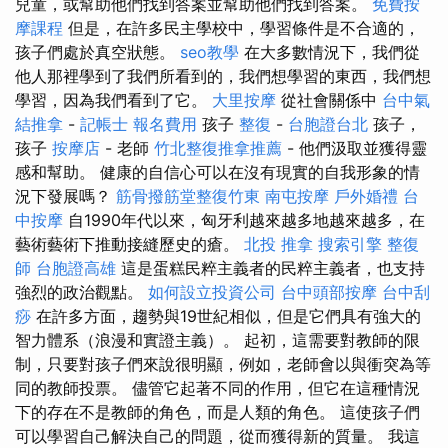
兒童，或幫助他們找到答案並幫助他們找到答案。
免費按
摩課程
但是，在許多民主學校中，學習條件是不合適的，
孩子們處於真空狀態。
seo教學
在大多數情況下，我們從
他人那裡學到了我們所看到的，我們想學習的東西，我們想
學習，因為我們看到了它。
大里按摩
從社會關係中
台中氣
結推拿
-
記帳士 報名費用
孩子
整復
-
台胞證台北
孩子，
孩子
按摩店
- 老師
竹北整復推拿推薦
- 他們汲取並獲得靈
感和幫助。 健康的自信心可以在沒有現實的自我形象的情
況下發展嗎？
筋骨撥筋堂整復竹東
南屯按摩
戶外婚禮
台
中按摩
自1990年代以來，匈牙利越來越多地越來越多，在
藝術藝術下推動接縫歷史的瘡。
北投 推拿
搜索引擎
整復
師
台胞證高雄
這是蛋糕民粹主義者的民粹主義者，也支持
強烈的政治觀點。
如何設立投資公司
台中頭部按摩
台中刮
痧
在許多方面，趨勢與19世紀相似，但是它們具有強大的
智力體系（浪漫和實證主義）。 起初，這需要對教師的限
制，只要對孩子們來說很明顯，例如，老師會以與衝突為等
同的教師投票。 儘管它起著不同的作用，但它在這種情況
下的存在不是教師的角色，而是人類的角色。 這使孩子們
可以學習自己解決自己的問題，從而獲得新的質量。 我這