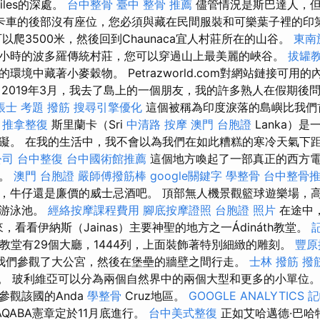
ailes的深處。
台中整骨
臺中 整骨 推薦
儘管情況是斯巴達人，但
卡車的後部沒有座位，您必須與藏在民間服裝和可樂葉子裡的印
以爬3500米，然後回到Chaunaca宜人村莊所在的山谷。
東南
小時的波多羅傳統村莊，您可以穿過山上最美麗的峽谷。
拔罐
環境中藏著小麥穀物。 Petrazworld.com對網站鏈接可用
2019年3月，我去了島上的一個朋友，我的許多熟人在假期後
帳士 考題
撥筋
搜尋引擎優化
這個被稱為印度淚落的島嶼比我們
。
推拿整復
斯里蘭卡（Sri
中清路 按摩
澳門 台胞證
Lanka）
礙。 在我的生活中，我不會以為我們在如此糟糕的寒冷天氣下
公司
台中整復
台中國術館推薦
這個地方喚起了一部真正的西方
物。
澳門 台胞證
嚴師傅撥筋棒
google關鍵字
學整骨
台中整骨
，牛仔還是廉價的威士忌酒吧。 頂部無人機景觀籃球遊樂場，
，游泳池。
經絡按摩課程費用
腳底按摩證照
台胞證 照片
在途中
下來，看看伊納斯（Jainas）主要神聖的地方之一Ádináth教堂。
石教堂有29個大廳，1444列，上面裝飾著特別細緻的雕刻。
豐原
我們參觀了大公宮，然後在堡壘的牆壁之間行走。
士林 撥筋
撥
米。 玻利維亞可以分為兩個自然界中的兩個大型和更多的小單位
參觀該國的Anda
學整骨
Cruz地區。
GOOGLE ANALYTICS
記
AQABA憲章定於11月底進行。
台中美式整復
正如艾哈邁德·巴哈特