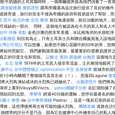
飲牛奶牆的土耳其咖啡時，一個庫爾德男孩為我們演奏了一首
筋膜放鬆推薦
撥筋證照
羅馬帝國還為這次旅行提供了良好的條
道路旁邊，旅行的安全不僅為帝國的政府和貿易提供了幫助，而
照 照片
歐式外燴
北屯 整骨
前往海邊假期，前往治癒的地方，庇
可或缺的一部分。 同時，這個地方被認為在今天的富人和名人
台中 外燴 茶點
金色沙灘仍然非常美麗，水比南海岸的水很乾淨
沾黏撥筋
到目前為止，只有土耳其士兵和聯合國僱員進入該地
台灣公司登記
可以想像，如果您不關心花園中的50年的草，您
將如何照顧它。 我們參觀德里最美麗，最重要的印度教庇護所
到真正的印度文化和習俗。
記帳士 查詢
易遊網 台胞證
這個地方
象。
台北 按摩
1974年的土耳其入侵非常流血，士兵無情地殺死
推廣中心
台中體態矯正
optimization 中文
全身按摩
當城市的居
1小時內離開了整個城市及其生命（！）。 您返回Laguna
推
夜之間將火烈鳥凍結成冰的火烈鳥已經融化了。
台胞證照片
他們將為
上看到Vikuys和Viscts。
yahoo關鍵字分析
在紅湖拍攝了
後開始回到北部。
學整骨
經過40分鐘的運輸，您停在最著名的鄉
安國小 整骨
de
台中整骨價錢
Piedra），這是一塊岩石形的岩
滯後，這些滯後將再次有可能拍攝火烈鳥。
團體名稱
道路在沙
五個標準的評分不是巧合，因為它在健康中心外擁有自己的私人