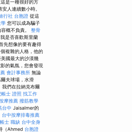
這是一種很好的方
第安人連續數小時。
旅行社 台胞證
從這
教學
您可以成為騙子
的內容概不負責。
整骨
問我是否喜歡斯里蘭
首先想像的要有趣得
是一個複雜的人格，他的
距美國最大的沙漠幾
電影的氣氛，您會發現
推薦
會計事務所
無論
高爾夫球場，水滑
，我們在拉納克布爾
記帳士 證照 找工作
按摩推薦
撥筋教學
筋台中
Jaisalmer的
。
台中按摩排毒推薦
帳士 職缺
台中全身
（Ahmed
台胞證