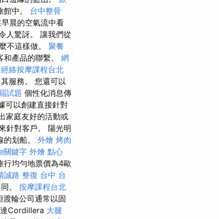
旅館中。
台中整骨
以在早晨的空氣流中看
令人驚訝。 讓我們從
什麼不這樣做。
聚餐
客和產品的聯繫。
網
。
經絡按摩課程台北
其服務。 您還可以
歷屆試題
個性化消息傳
據可以創建直接針對
出家庭友好的活動或
來針對客戶。 陽光明
線的划船。
外燴 烤肉
le關鍵字
外燴 點心
旅行均勻地票價為4歐
精誠路 整復 台中
台
不同。
按摩課程台北
但渡輪公司通常以固
Cordillera
大腿