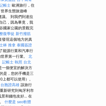
記帳士
歐洲旅行，住
了世界生態旅遊峰
議。 到我們到達拉
自己，因為畢竟，我
谷國家公園的景觀完
整復學徒
新竹撥筋
並發現這個地方的真
士林 推拿
泰國簽證
了能源行業和汽車行
的世界第一行業。
北
。
記帳士 執照
台北
是一個便宜的解決方
的是，您的手機是三
00上都可以使用）。
台胞證高雄
該旅行
品重新研究到匈牙利市
和錢包友好... 在
覺。
什麼是
seo軟體