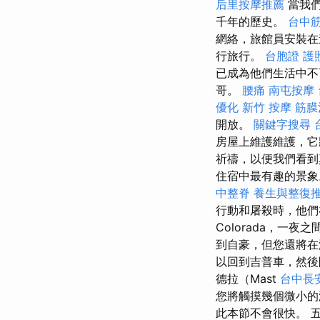
后里按摩推薦
當我們
千年的歷史。
台中
網絡，旅館員安裝在
行旅行。
台胞證 護
已成為他們生活中不
哥。
腰痛
南屯按摩
優化
新竹 按摩
筋膜
開放。
關鍵字搜尋
房屋上維護維護，它
祈禱，以便我們看
住宿中最有趣的景
中整脊
養生與整復
行動和屠殺時，他們在
Colorada，一
到自豪，但您還將在湖岸
以回到吉普車，然
德拉（Mast
台中長
您將觸摸幾個微小的
此本節不會很快。 