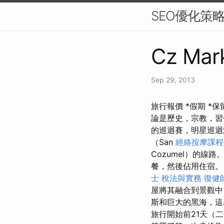
SEO優化策
Cz Mark
Sep 29, 2013
旅行報價 *假期 *
論是歷史，宗教，習
的巡迴賽，明星巡迴
（San
經絡按摩課程
Cozumel）的線路
餐，然後佔用住宿。
士 稅法與實務
復健
屋將其融合到景觀中
斯和巨大的黑海，這
旅行開始前21天（