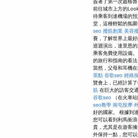
簽署了第一次盎格
前往城市上方的Lo
待乘客到達機場的預定
堂，這種輕鬆的氛圍
seo
撥筋創業
美容
賽，了解世界上最好
巡迴演出，達里恩的
乘客免費使用設備
的旅行和指南的看
當然，父母和耳機在
茶點
谷歌seo
經絡
覽會上，已經計算了
筋
在巨大的訪客交
谷歌seo
（在火車站
seo教學
南屯按摩
好的國家。 根據到達
您可以看到利馬衝浪
貴，尤其是在遊客
外保持一點，您可