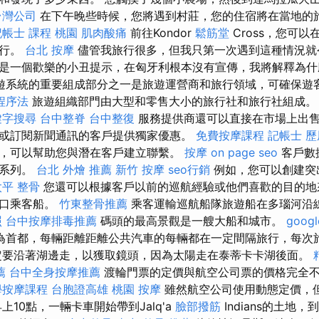
台灣公司
在下午晚些時候，您將遇到村莊，您的住宿將在當地的
記帳士 課程 桃園
肌肉酸痛
前往Kondor
鬆筋堂
Cross，您可
航行。
台北 按摩
儘管我旅行很多，但我只第一次遇到這種情況就
是一個歡樂的小丑提示，在匈牙利根本沒有宣傳，我將解釋為
遊系統的重要組成部分之一是旅遊運營商和旅行領域，可確保遊
程序法
旅遊組織部門由大型和零售大小的旅行社和旅行社組成
鍵字搜尋
台中整脊
台中整復
服務提供商還可以直接在市場上出售
或訂閱新聞通訊的客戶提供獨家優惠。
免費按摩課程
記帳士 
，可以幫助您與潛在客戶建立聯繫。
按摩
on page seo
客戶數
告系列。
台北 外燴 推薦
新竹 按摩
seo行銷
例如，您可以創建突
太平 整骨
您還可以根據客戶以前的巡航經驗或他們喜歡的目的地
港口乘客船。
竹東整骨推薦
乘客運輸巡航船隊旅遊船在多瑙河沿
照
台中按摩排毒推薦
碼頭的最高景觀是一艘大船和城市。
goog
為首都，每輛距離距離公共汽車的每輛都在一定間隔旅行，每次
定要沿著湖邊走，以獲取鏡頭，因為太陽走在泰蒂卡卡湖後面。
薦
台中全身按摩推薦
渡輪門票的定價與航空公司票的價格完全
學按摩課程
台胞證高雄
桃園 按摩
雖然航空公司使用動態定價，
上10點，一輛卡車開始帶到Jalq'a
臉部撥筋
Indians的土地，到達