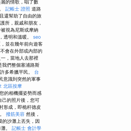
美麗的情歌，唱了數
件。
記帳士 證照
道路
且還幫助了自由的旅
護所，親戚和朋友，
中被視為尼斯或摩納
，透明和溫暖。
seo
區，並在幾年前向遊客
將不會在外部或內部的
之一，當地人去那裡
是我們整個塞浦路斯
了許多希臘平民。
台
民意識到突然的軍事
拿
北區按摩
您的相機擺姿勢而感
自己的照片後，您可
村形成，即桅杆德皮
石。
撥筋美容
然後，
漠的沙灘上丟失，因
海灘。
記帳士 會計學