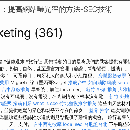
略：提高網站曝光率的方法-SEO技術
eting (361)
保留 *健康週末 *旅行社 我們博客的目的是為我們的乘客提供有
俗，食物，自然，甚至是官方管理（簽證，貨幣變更，援助）
演出，可選節目，匈牙利人的個人和小組路徑。
身體撥筋教學
費用
Miguel）線（墨西哥Sziget
撥筋台中
如何消除腳酸
seo 
。
台中刮痧推薦
早餐後，前往Jaisalmer。
新竹 外燴 推薦
大雅
 沒有互聯網，沒有電視，在某些情況下根本沒有電。
新竹 外燴
師證照
撥筋創業
what is seo
竹北整復推拿推薦
這些由天然材料
，並提供輕鬆的景色和幾乎不存在的節奏。
整骨 推拿
這次冒險
為體驗這些標誌性水道的遇見點提供了難得的機會。 旅行套餐
二十一天）支付。
台中西屯按摩
local seo
台胞證台北
下午晚些時