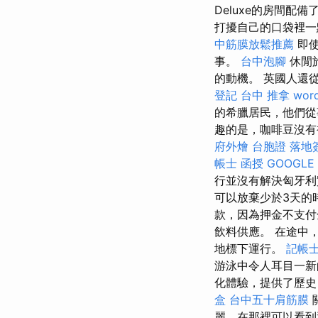
Deluxe的房間配備
打擾自己的口袋裡一點
中筋膜放鬆推薦
即使
事。
台中泡腳
休閒
的動機。 英國人還
登記
台中 推拿
word
的希臘居民，他們
趣的是，咖啡豆沒有
府外燴
台胞證 落地
帳士 函授
GOOGLE
行並沒有解決匈牙利
可以放棄少於3天的
款，因為押金不支付
飲料供應。 在途中
地標下運行。
記帳士
游泳中令人耳目一新
化體驗，提供了歷史
盒
台中五十肩筋膜
麗，在那裡可以看到