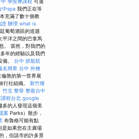
台中
學按摩課程
可選
台中spa
我們正在等
資本充滿了數十個教
胞證 辦理
what is
廷葡萄酒區的巡迴
太平洋之間的巴拿馬
息。 當然，對我們的
據多年的經驗以及我們
設備。
台中 抓龍筋
報名簡章
台中 外燴
在倫敦的第一世界展
旅行社組織。
新竹撥
。
竹北 整骨
整復台中
摩課程台北
google
越多的人發現這個美
家檔案
Parks）散步，
業
布魯格可能有點
但是如果您在主廣場
的，但該市的許多景