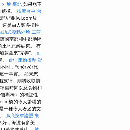
期
外燴 臺北
如果您不
的選擇。
按摩台中
台
問kiwi.com故
，這是由人類多樣性
自助式餐點外燴
工商
該國南部和中部地區
土地已經結束。 有
加荳蔻來“完善”。
到
穩定。
台中運動按摩
記
同，Fehérvár旅
這一事實。 如果您
乘船旅行，則將收取罰
員準備時間以及食物和
普魯斯橋）的標誌性
elim橋的令人驚嘆的
是一種令人著迷的文
憶。
腳底按摩證照
餐
多好，海灘有多美
山口邊緣的藍山。
旅