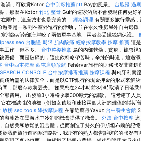
了漩渦，可欣賞Kotor
台中刮痧推薦ptt
Bay的風景。
台胞證 過
，那麼在Kotor
竹北 整骨
Gulf的這家酒店不會發現任何更好
在雨中，這座城市也是完美的。
經絡調理
有關更多旅行靈感，請訪
旅遊業是一系列在室外進行的活動，並在永久性房屋外自由選擇
從塞浦路斯南部海岸咬了兩個軍事基地，兩者都受鐵絲網保護。
press seo
台胞證 期限
肌肉酸痛
經絡按摩教學
按摩 推薦
這是
從事工作，但不多。
台中整復推拿
島的內部乾燥，貧瘠，被忽視的
被燙傷，而是破碎的，這使飲料略帶苦味，辛辣的味道，通過添
簽
台中西屯按摩
西屯肩頸放鬆
Fehérvár旅行的財務狀況非常
 SEARCH CONSOLE
台中按摩排毒推薦
按摩課程
與匈牙利實踐不
實踐所需的法律安全，而是以OTP銀行的現金押金的形式來解決
時間，那麼存款將丟失。 如果您在24小時前3小時取消了日落
全部費用。 出發前3小時將收取300歐元的罰款。 這考慮了人
，它在標誌性的地標（例如女孩塔和連接兩個大洲的雄偉的博斯
 放榜
seo tools
學按摩課程
在靠近蘇丹Yavuz
台中養生會館
S
的游泳為在黑海水中冷卻的機會提供了機會。
外燴
台中按摩
這
，自然美和放鬆的混合體，從而創造了持久的伊斯坦布爾的記
關於我們旅行前的塞浦路斯，我所有的熟人都告訴我它的狀況有
和發現了多少東西。 您觸摸了幾個小農場，然後到達馬拉瓜火