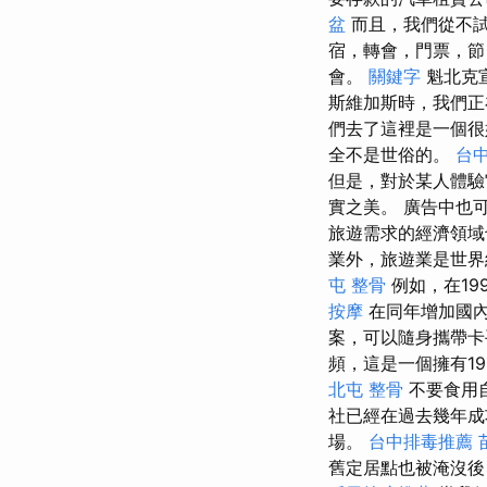
盆
而且，我們從不
宿，轉會，門票，
會。
關鍵字
魁北克
斯維加斯時，我們正
們去了這裡是一個
全不是世俗的。
台
但是，對於某人體驗
實之美。 廣告中也
旅遊需求的經濟領
業外，旅遊業是世界
屯 整骨
例如，在19
按摩
在同年增加國內
案，可以隨身攜帶卡
頻，這是一個擁有19
北屯 整骨
不要食用
社已經在過去幾年成
場。
台中排毒推薦
舊定居點也被淹沒後