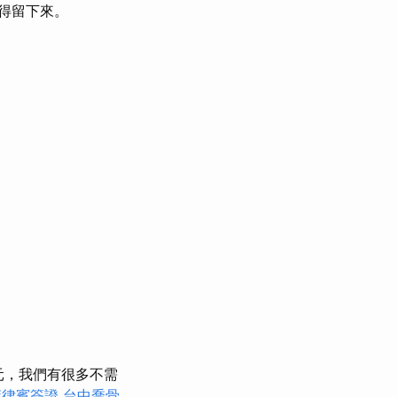
得留下來。
元，我們有很多不需
菲律賓簽證
台中喬骨