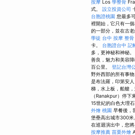
按摩
Los
學整骨
Fr
式。
設立投資公司
台胞證桃園
您最多可
裡開始，它只有一個
的一部分，並在古老的
學徒
台中 按摩 整骨
卡。
台胞證台中
記
多，更神秘和神秘
善良，魅力和美容障
百公里。
登記台灣
野外西部的所有事
是布法羅，印第安人
梯，水上板，船艙
（Ranakpur）停
15世紀的白色大理
外燴 桃園
早餐後，
堡壘高出城市300
在巡迴演出中，您將
按摩推薦
苗栗外燴