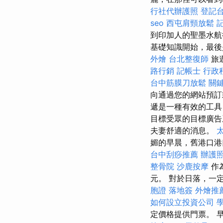
行社代辦護照
登記
seo
西屯肩頸放鬆
到印加人的聖墨水
基礎知識開始，最後
外燴
台北整復師
旅
路行銷
記帳士 行政
台中筋膜刀放鬆
關
向通過您的網站預訂
遞是一種有效的工具
目標受眾的目標廣
夫妻舒適的消息。
媚的早晨，舊港口
台中刮痧推薦
辦護
整骨院
沙鹿按摩
作
元。 對於日落，一
胞證 落地簽
外燴推
如何設立投資公司
定價格提供門票。 早