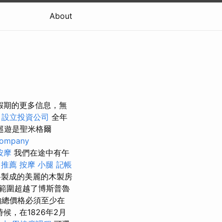
About
關假期的更多信息，無
。
設立投資公司
全年
巡遊是聖米格爾
company
按摩
我們在途中有午
 推薦
按摩 小腿
記帳
製成的美麗的木製房
範圍超越了博斯普魯
的總價格必須至少在
候，在1826年2月