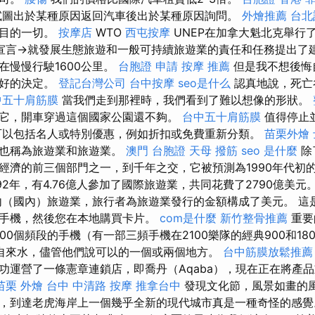
試圖出於某種原因返回汽車後出於某種原因詢問。
外燴推薦
台北
節目的一切。
按摩店
WTO
西屯按摩
UNEP在加拿大魁北克舉行
宣言→就發展生態旅遊和一般可持續旅遊業的責任和任務提出了建
在慢慢行駛1600公里。
台胞證 申請
按摩 推薦
但是我不想後悔
很好的決定。
登記台灣公司
台中按摩
seo是什么
認真地說，死亡
中五十肩筋膜
當我們走到那裡時，我們看到了難以想像的形狀。
它，開車穿過這個國家公園還不夠。
台中五十肩筋膜
值得停止
可以包括名人或特別優惠，例如折扣或免費重新分類。
苗栗外燴
域也稱為旅遊業和旅遊業。
澳門 台胞證
天母 撥筋
seo 是什麼
除
經濟的前三個部門之一，到千年之交，它被預測為1990年代初
92年，有4.76億人參加了國際旅遊業，共同花費了2790億美元
（國內）旅遊業，旅行者為旅遊業發行的金額構成了美元。 這
手機，然後您在本地購買卡片。
com是什麼
新竹整骨推薦
重要
00個頻段的手機（有一部三頻手機在2100樂隊的經典900和18
自來水，儘管他們說可以的一個或兩個地方。
台中筋膜放鬆推薦
功運營了一條憲章連鎖店，即喬丹（Aqaba），現在正在將產
苗栗 外燴
台中 中清路 按摩
推拿台中
發現文化節，風景如畫的風景
，到達老虎海岸上一個幾乎全新的現代城市真是一種奇怪的感