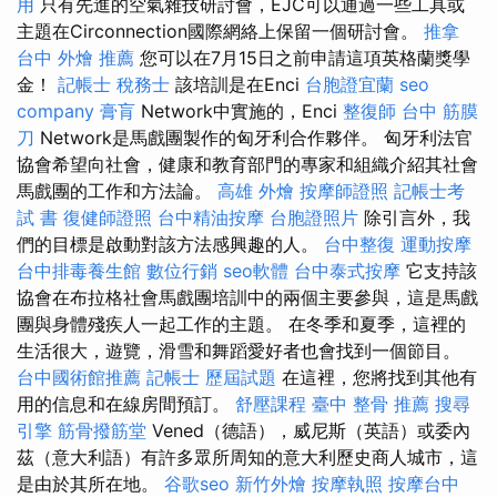
用
只有先進的空氣雜技研討會，EJC可以通過一些工具或
主題在Circonnection國際網絡上保留一個研討會。
推拿
台中 外燴 推薦
您可以在7月15日之前申請這項英格蘭獎學
金！
記帳士 稅務士
該培訓是在Enci
台胞證宜蘭
seo
company
膏肓
Network中實施的，Enci
整復師
台中 筋膜
刀
Network是馬戲團製作的匈牙利合作夥伴。 匈牙利法官
協會希望向社會，健康和教育部門的專家和組織介紹其社會
馬戲團的工作和方法論。
高雄 外燴
按摩師證照
記帳士考
試 書
復健師證照
台中精油按摩
台胞證照片
除引言外，我
們的目標是啟動對該方法感興趣的人。
台中整復
運動按摩
台中排毒養生館
數位行銷
seo軟體
台中泰式按摩
它支持該
協會在布拉格社會馬戲團培訓中的兩個主要參與，這是馬戲
團與身體殘疾人一起工作的主題。 在冬季和夏季，這裡的
生活很大，遊覽，滑雪和舞蹈愛好者也會找到一個節目。
台中國術館推薦
記帳士 歷屆試題
在這裡，您將找到其他有
用的信息和在線房間預訂。
舒壓課程
臺中 整骨 推薦
搜尋
引擎
筋骨撥筋堂
Vened（德語），威尼斯（英語）或委內
茲（意大利語）有許多眾所周知的意大利歷史商人城市，這
是由於其所在地。
谷歌seo
新竹外燴
按摩執照
按摩台中