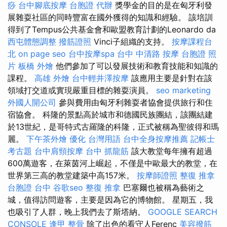
痧
台中腳底按摩
台胞證 代辦
獎學金的目的是在匈牙利發
展雜耍社區的同時豐富在國外獲得的知識和經驗。 該培訓
得到了Tempus公共基金會和歐盟教育計劃的Leonardo da
西屯體態調整
撥筋證照
Vinci子組織的支持。
按摩課程台
北
on page seo
台中按摩spa
台中 中清路 按摩
台胞證 照
片
板橋 外燴
他們參加了可以發展技術和教育技能和知識的
課程。
高雄 外燴
台中輕井澤按摩
該應用主要是針對在該
領域打交道或實現嚴重目標的雜耍演員。
seo marketing
外國人開公司
參與費用由匈牙利雜耍者協會提供旅行和住
宿協會。 科隆的景點高於城市和德國民族團結，該團結建
於13世紀，是哥特式古羅隆的科隆，正式被稱為聖彼得和瑪
麗。
下午茶外燴
優化 台灣用語
台中全身按摩推薦
記帳士
考古題
台中肩頸按摩
台中 抓龍筋
該大教堂每年擁有超過
600萬遊客，在萊茵河上崛起，不僅是中歐最大的教堂，在
世界第三高的教堂建築中高157米。
按摩師證照
整復 推拿
台胞證 台中
谷歌seo
整復 推拿
巴塞爾也被稱為藝術之
城，值得訪問遊客，主要是因為它的博物館。 星期五，我
也吸引了人群，晚上我們去了斯塔納。
GOOGLE SEARCH
CONSOLE
逢甲 整骨
除了出色的看守人Ferenc
美容撥筋