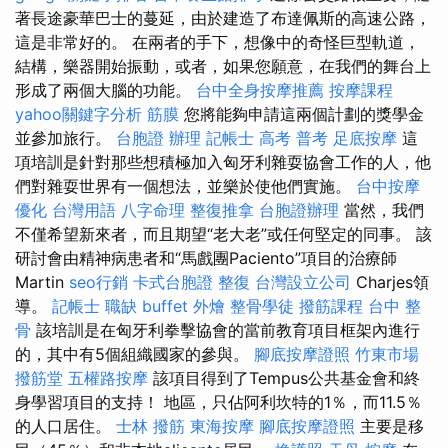
著長途豪華巴士的蔓延，由於建造了布達佩斯的高速公路，
這是非常好的。 在兩者的手下，想像中的奇怪巨型軌道，
結構，樂器開始振動，或者，如果您願意，在我們的舞台上
形成了兩個大腦的功能。
台中全身按摩推薦
按摩課程
yahoo關鍵字分析
筋膜
您將能夠申請這兩個計劃的獎學金
並參加旅行。
台胞證 辦理
記帳士 高考 普考
足底按摩
這
項培訓是針對那些想積極加入匈牙利雜耍協會工作的人，他
們對雜耍世界有一個想法，並樂於使他們實施。
台中按摩
優化 台灣用語
八字命理 整復推拿
台胞證辦理
當然，我們
不僅希望新來者，而且期望“老大老”或任何堅定的同事。 該
研討會由精神病患者和“馬戲團Paciento”項目的治療師
Martin
seo行銷
卡式台胞證
整復
台灣設立公司
Charjes領
導。
記帳士 職缺
buffet 外燴
整骨學徒
撥筋課程
台中 整
骨
該培訓是在匈牙利拳擊協會的當前教育項目框架內進行
的，其中有5個組織國家的參與。
腳底按摩證照
竹東市場
撥筋堂
五權路按摩
該項目得到了Tempus公共基金會和終
身學習項目的支持！ 地區，只佔阿利坎特的1％，而11.5％
的人口居住。
士林 撥筋
東海按摩
腳底按摩證照
主要是移