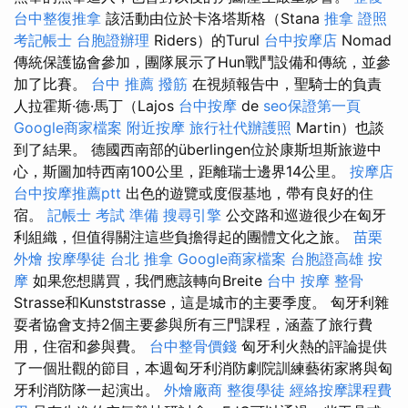
台中整復推拿
該活動由位於卡洛塔斯格（Stana
推拿 證照
考記帳士
台胞證辦理
Riders）的Turul
台中按摩店
Nomad
傳統保護協會參加，團隊展示了Hun戰鬥設備和傳統，並參
加了比賽。
台中 推薦 撥筋
在視頻報告中，聖騎士的負責
人拉霍斯·德·馬丁（Lajos
台中按摩
de
seo保證第一頁
Google商家檔案
附近按摩
旅行社代辦護照
Martin）也談
到了結果。 德國西南部的überlingen位於康斯坦斯旅遊中
心，斯圖加特西南100公里，距離瑞士邊界14公里。
按摩店
台中按摩推薦ptt
出色的遊覽或度假基地，帶有良好的住
宿。
記帳士 考試 準備
搜尋引擎
公交路和巡遊很少在匈牙
利組織，但值得關注這些負擔得起的團體文化之旅。
苗栗
外燴
按摩學徒
台北 推拿
Google商家檔案
台胞證高雄
按
摩
如果您想購買，我們應該轉向Breite
台中 按摩 整骨
Strasse和Kunststrasse，這是城市的主要季度。 匈牙利雜
耍者協會支持2個主要參與所有三門課程，涵蓋了旅行費
用，住宿和參與費。
台中整骨價錢
匈牙利火熱的評論提供
了一個壯觀的節目，本週匈牙利消防劇院訓練藝術家將與匈
牙利消防隊一起演出。
外燴廠商
整復學徒
經絡按摩課程費