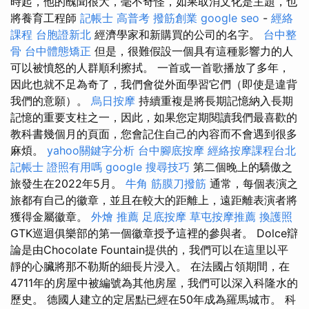
時起，他的醜聞很大，毫不奇怪，如果取消文化是主題，也
將養育工程師
記帳士 高普考
撥筋創業
google seo
-
經絡
課程
台胞證新北
經濟學家和新購買的公司的名字。
台中整
骨
台中體態矯正
但是，很難假設一個具有這種影響力的人
可以被憤怒的人群順利擦拭。 一首或一首歌播放了多年，
因此也就不足為奇了，我們會從外面學習它們（即使是違背
我們的意願）。
烏日按摩
持續重複是將長期記憶納入長期
記憶的重要支柱之一，因此，如果您定期閱讀我們最喜歡的
教科書幾個月的頁面，您會記住自己的內容而不會遇到很多
麻煩。
yahoo關鍵字分析
台中腳底按摩
經絡按摩課程台北
記帳士 證照有用嗎
google 搜尋技巧
第二個晚上的驕傲之
旅發生在2022年5月。
牛角 筋膜刀撥筋
通常，每個表演之
旅都有自己的徽章，並且在較大的距離上，遠距離表演者將
獲得金屬徽章。
外燴 推薦
足底按摩
草屯按摩推薦
換護照
GTK巡迴俱樂部的第一個徽章授予這裡的參與者。 Dolce辯
論是由Chocolate Fountain提供的，我們可以在這里以平
靜的心臟將那不勒斯的細長片浸入。 在法國占領期間，在
4711年的房屋中被編號為其他房屋，我們可以深入科隆水的
歷史。 德國人建立的定居點已經在50年成為羅馬城市。 科