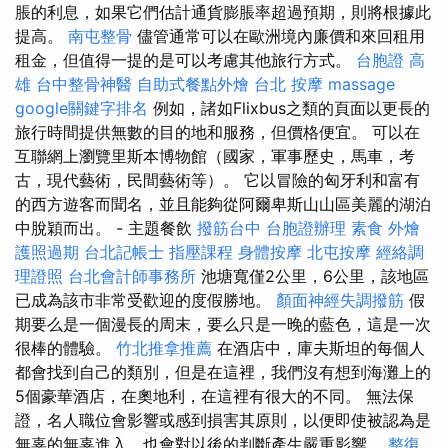
脹的利息，如果它們估計通貨膨脹率超過預期，則將根據此
提高。
南屯整骨
儘管通常可以在歐洲境內廉價和來回租用
租金，但值得一提的是可以考慮其他旅行方式。
台胞證 高
雄
台中整骨神醫
自助式餐點外燴
台北 按摩
massage
google關鍵字排名
例如，諸如Flixbus之類的頁面以更長的
旅行時間提供無數的目的地和服務，但價格便宜。 可以在
互聯網上瀏覽里斯本博物館（國家，軍事歷史，馬車，考
古，現代藝術，民間藝術等）。 它以冒險的匈牙利和富有
的西方遊客而聞名，並且能夠從阿爾卑斯山山區美麗的湖泊
中脫穎而出。 - 主題餐飲
撥筋台中
台胞證辦理
素食 外燴
護照過期
台北記帳士
指壓課程
身體按摩
北屯按摩
經絡調
理證照
台北會計師事務所
池塘寬僅2公里，6公里，該地區
已成為該市非常受歡迎的度假勝地。
顏面神經失調撥筋
假
期要么是一個漫長的周末，要么只是一晚的藍色，這是一次
很棒的體驗。
竹北推拿推薦
在酒店中，庫夫斯坦的每個人
都會找到自己的類別，但是在這裡，我們沒有想到海灘上的
5個豪華酒店，在奧地利，在這裡有很大的不同。 無法保
證，名人職位會影響或感到損害其原則，以便即使被認為是
無辜的無辜進入，也會對以後的判斷產生嚴重影響。
整復