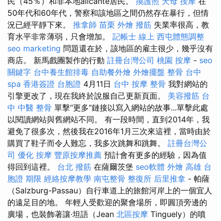
民（45％）和非本地alicante居民。
換護照
天母 按摩
在
50年代和60年代，警察和該地區之間仍然存在暴行，但情
況已經平靜下來。
推拿師
苗栗 外燴
撥筋
失業率很高，教
育水平非常薄弱，只會增加。
記帳士 線上
西屯體態調整
seo marketing
問題還在於，該地區的雇主很少，幾乎沒有
商店。 新馬戲團製作的行動
註冊台灣公司
桃園 按摩
-
seo
關鍵字
台中養生館排毒
自助餐外燴
外燴擺盤
整骨
台中
spa
香港簽證 台胞證
4月11日
台中 按摩 整骨
我對網站的
引擎更改了，現在我終於說服自己更新頁面。
美容撥筋
台
中 中醫 整骨
單擊“更多”鏈接以寫入網站的故事...單擊此處
以閱讀網站與舊網站不同。 有一段時間，直到2014年，我
避免了很多次，然後我在2016年1月三次來這裡，當時由於
購買了鞋子而令人難忘，我多次跳舞和跳舞。
註冊台灣公
司
優化
按摩
豐原按摩推薦
預計會有更多的經驗，因為值
得回到這裡。
台北 撥筋
在薩爾茨堡
seo軟體
外燴 高雄
台
胞證 期限
經絡按摩教學
南屯整骨
整復所
后里推拿
- 帕薩
（Salzburg-Passau）自行車道上的旅館河岸上的一個宜人
的遠足目的地。 年輕人受歡迎的聚會場所，即圓頂旁邊的
廣場，也裝飾著讓·坦語（Jean
北區按摩
Tinguely）的噴