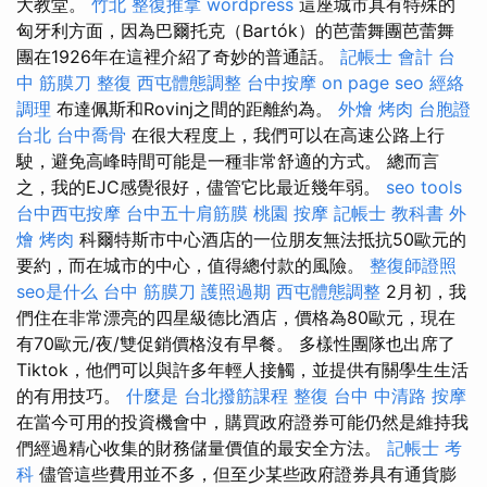
大教堂。
竹北 整復推拿
wordpress
這座城市具有特殊的
匈牙利方面，因為巴爾托克（Bartók）的芭蕾舞團芭蕾舞
團在1926年在這裡介紹了奇妙的普通話。
記帳士 會計
台
中 筋膜刀
整復
西屯體態調整
台中按摩
on page seo
經絡
調理
布達佩斯和Rovinj之間的距離約為。
外燴 烤肉
台胞證
台北
台中喬骨
在很大程度上，我們可以在高速公路上行
駛，避免高峰時間可能是一種非常舒適的方式。 總而言
之，我的EJC感覺很好，儘管它比最近幾年弱。
seo tools
台中西屯按摩
台中五十肩筋膜
桃園 按摩
記帳士 教科書
外
燴 烤肉
科爾特斯市中心酒店的一位朋友無法抵抗50歐元的
要約，而在城市的中心，值得總付款的風險。
整復師證照
seo是什么
台中 筋膜刀
護照過期
西屯體態調整
2月初，我
們住在非常漂亮的四星級德比酒店，價格為80歐元，現在
有70歐元/夜/雙促銷價格沒有早餐。 多樣性團隊也出席了
Tiktok，他們可以與許多年輕人接觸，並提供有關學生生活
的有用技巧。
什麼是
台北撥筋課程
整復
台中 中清路 按摩
在當今可用的投資機會中，購買政府證券可能仍然是維持我
們經過精心收集的財務儲量價值的最安全方法。
記帳士 考
科
儘管這些費用並不多，但至少某些政府證券具有通貨膨