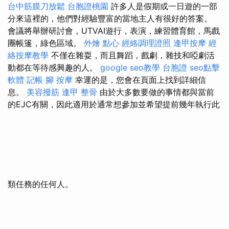
台中筋膜刀放鬆
台胞證桃園
許多人是假期或一日遊的一部
分來這裡的，他們對經驗豐富的當地主人有很好的答案。
會議將舉辦研討會，UTVAI遊行，表演，練習體育館，馬戲
團帳篷，綠色區域。
外燴 點心
經絡調理證照
逢甲按摩
經
絡按摩教學
不僅在雜耍，而且舞蹈，戲劇，雜技和啞劇活
動都在等待感興趣的人。
google seo教學
台胞證
seo點擊
軟體
記帳
腳 按摩
幸運的是，您會在頁面上找到詳細信
息。
美容撥筋
逢甲 整骨
由於大多數要做的事情都與當前
的EJC有關，因此適用於通常想參加並希望提前幾年執行此
類任務的任何人。