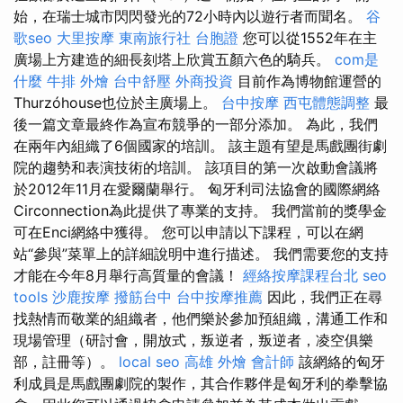
始，在瑞士城市閃閃發光的72小時內以遊行者而聞名。
谷
歌seo
大里按摩
東南旅行社 台胞證
您可以從1552年在主
廣場上方建造的細長刻塔上欣賞五顏六色的騎兵。
com是
什麼
牛排 外燴
台中舒壓
外商投資
目前作為博物館運營的
Thurzóhouse也位於主廣場上。
台中按摩
西屯體態調整
最
後一篇文章最終作為宣布競爭的一部分添加。 為此，我們
在兩年內組織了6個國家的培訓。 該主題有望是馬戲團街劇
院的趨勢和表演技術的培訓。 該項目的第一次啟動會議將
於2012年11月在愛爾蘭舉行。 匈牙利司法協會的國際網絡
Circonnection為此提供了專業的支持。 我們當前的獎學金
可在Enci網絡中獲得。 您可以申請以下課程，可以在網
站“參與”菜單上的詳細說明中進行描述。 我們需要您的支持
才能在今年8月舉行高質量的會議！
經絡按摩課程台北
seo
tools
沙鹿按摩
撥筋台中
台中按摩推薦
因此，我們正在尋
找熱情而敬業的組織者，他們樂於參加預組織，溝通工作和
現場管理（研討會，開放式，叛逆者，叛逆者，凌空俱樂
部，註冊等）。
local seo
高雄 外燴
會計師
該網絡的匈牙
利成員是馬戲團劇院的製作，其合作夥伴是匈牙利的拳擊協