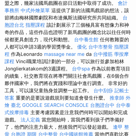
盟之際，幾家法國馬戲團在節日活動中取得了成功。
會計
事務所
中式外燴菜單
這提供了新的法國馬戲節的想法，該
節將由梅林國際劇院和布達佩斯法國研究所共同組織。
台
胞證台北
指壓課程
該計劃展示了三個極具富有想像力和神
奇的作品，這些作品也證明了新馬戲團的概念比以往任何時
候都更具創造力，現代和動態。
台中養生館
任何教雜耍的
人都可以申請3週的學習獎學金。
優化
台中市整骨
指壓課
程
作為Leonardo
massage near me
da
台中撥筋
學按摩
課程
Vinci職業培訓計劃的一部分，可以旅行並參加柏林
Jonglierkatakom的3週課程。
台中spa
作為以前教育項目
的續集，社交教育現在將專門關注社會馬戲團，在6個合作
夥伴國家中，我們將在實踐和理論中進行調查。 非常好的
工具，可以讓兒童熱身並調整一起工作。
台中刮痧
記帳士
答案
重要的是要說遊戲規則要知道會發生什麼。
推拿師
外
燴 臺北
GOOGLE SEARCH CONSOLE
台胞證台中
台中泰
式按摩排毒
主要考慮因素是注意我們何時可以開始和完成
遊戲。
法人定義
當您開始時，當我們看到孩子們準備好
了，他們的注意力最大，然後我們可以發起遊戲。
逢甲 整
骨
台胞證 期限
台中整骨
台中國術館推薦
當他們喜歡比賽