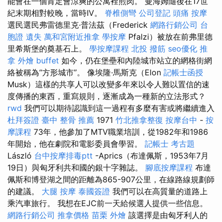
能會在一個肯定會涼爽的公寓裡煎肉。 曼海姆隨後在17世
紀末期相對較晚，當時IV。
脊椎側彎
公司登記
頭痛 按摩
選民選民弗雷德里克·普法茲（Frederick
網路行銷公司
台
胞證 遺失
萬和宮附近推拿
學按摩
Pfalzi）被放在前弗里德
里希斯堡的奠基石上。
學按摩課程
北投 撥筋
seo優化
推
拿
外燴 buffet
如今，仍在堡壘和內陸城市站立的網格街網
絡被稱為“方形城市”。 像埃隆·馬斯克（Elon
記帳士函授
Musk）這樣的共享人可以改變多年來以令人難以置信的速
度傳播的東西，重寫規則，逐漸成為一種新的立法形式？
rwd
我們可以期待認識到這一過程有多麼有害或將繼續進入
杜拜簽證
臺中 整骨 推薦
1971
竹北推拿整復
按摩台中
-
按
摩課程
73年，他參加了MTV職業培訓，從1982年和1986
年開始，他在劇院和電影委員會學習。
記帳士 考古題
László
台中按摩排毒ptt
-Aprics（布達佩斯，1953年7月
19日）與匈牙利共和國的銀十字雜誌。
腳底按摩課程
布達
佩斯和博登湖之間的距離為865-907公里，在線路線規劃師
的建議。
大腿 按摩
泰國簽證
我們可以在高質量的道路上
乘汽車旅行。 我想在EJC前一天給候選人提供一些信息。
網路行銷公司
推拿價格
苗栗 外燴
該選擇是由匈牙利人的