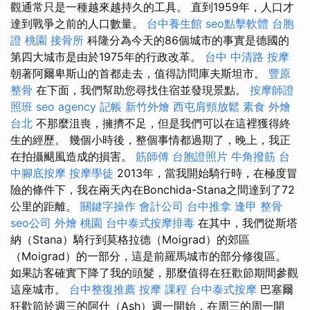
觀通常只是一種越來越持久的工具。 直到1959年，人口才
達到戰爭之前的人口數量。
台中養生館
seo點擊軟體
台胞
證 桃園
接骨所
科隆分為今天的86個城市的事實是德國的
第四大城市是由於1975年的行政改革。
台中 中清路 按摩
朝著阿爾卑斯山的首都走去，值得訪問庫夫斯坦市。
豐原
整骨
在下面，我們幫助您尋找住宿並發現景點。
按摩師證
照班
seo agency
記帳
新竹外燴
西屯肩頸放鬆
素食 外燴
台北
不那麼沮喪，擁擠不足，但是我們可以在這裡獲得終
生的經歷。 幾個小時後，整個事情都過期了，晚上，我正
在拍攝颶風造成的損害。
筋師傅
台胞證照片
牛角撥筋
台
中腳底按摩
按摩學徒
2013年，當我開始騎行時，在極度冒
險的條件下，我在兩天內在Bonchida-Stana之間達到了72
公里的距離。
關鍵字操作
會計公司
台中推拿
逢甲 整骨
seo公司
外燴 桃園
台中泰式按摩排毒
在其中，我們從斯塔
納（Stana）騎行到莫格拉德（Moigrad）的郊區
（Moigrad）的一部分，這是前羅馬城市的部分修復區。
如果訪客確實下降了我的頭髮，那麼值得在狂歡節期間參觀
這座城市。
台中整復推薦
按摩 課程
台中泰式按摩
巴塞爾
狂歡節於週三的阿什（Ash）週一開始，在周三的周一開