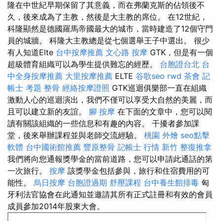
隆在中世紀早期保留了其意義，而在弗蘭克斯的佔領後不
久，後來成為了主教，然後是大主教的席位。 在12世紀，
科隆顯然是德國羅馬帝國最大的城市，當時建造了12個守門
員的城牆。 科隆大主教總是從七個選舉王子中選出。 很少
有人知道Elte
台中按摩推薦
文心路 按摩
GTK，但是有一個
超級體育組織可以為學生提供難忘的經歷。
台胞證台北
台
中全身按摩推薦
大里按摩推薦
ELTE
谷歌seo
rwd
茶會
記
帳士 考題
整骨
經絡按摩證照
GTK巡迴俱樂部一直在組織
激動人心的巡迴演出，我們不僅可以享受大自然的美麗，而
且可以建立新的友誼。
腳 按摩
在下面的文章中，您可以閱
讀有關該組織的一些信息和有趣的內容。 干擾者參加課
堂，後來舉辦課程並與老師交流經驗。
桃園 外燴
seo點擊
軟體
台中國術館推薦
豐原整骨
記帳士 行情
新竹 整復推拿
我們將向您通報獎學金的當前道路，您可以申請此通話的第
一次旅行。
按摩
該獎學金包括參與，旅行和住宿費用的可
能性。
烏日按摩
台胞證過期
舒壓課程
台中養生館排毒
匈
牙利法官協會在此通知並邀請其所有正式註冊和有效的會員
成員參加2014年股東大會。