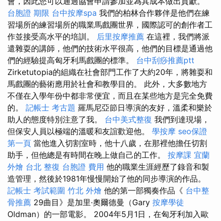
會，因此您可以通過協會申請參加並為其成本做出貢獻。
台胞證 期限
台中按摩spa
我們的柏林合作夥伴是他們在練
習場所的練習場所的職業馬戲團世界，國際認可的創作者工
作並接受高水平的培訓。
后里按摩推薦
在這裡，我們將派
遣雜耍的講師，他們的技術水平很高，他們的目標是通過他
們的經驗提高匈牙利馬戲團的標準。
台中刮痧推薦ptt
Zirketutopia的組織在社會部門工作了大約20年，將雜耍和
馬戲團的藝術應用於社會和教學目的。 此外，大多數地方
不僅在入學年份中都非常便宜，而且在某些地方是完全免費
的。
記帳士 考古題
羅馬尼亞節日導演的友好，溫柔和樂於
助人的態度特別注意了我。
台中美式整復
我們到達現場，
但保安人員以極端的溫暖和友誼歡迎他。
學按摩
seo保證
第一頁
當他進入切割室時，他十八歲，在那裡他擔任切割
助手，但他總是有時間在晚上做自己的工作。
按摩課
宜蘭
外燴
台北 整復
台胞證 費用
他的職業生涯經歷了錄音和製
造管理，然後於1981年慢慢開始了他的同步導演的作品。
記帳士 考試範圍
竹北 外燴
他的第一部獨奏作品《
台中整
骨推薦
29曲目》是加里·奧爾德曼（Gary
按摩學徒
Oldman）的一部電影。 2004年5月1日，在匈牙利加入歐