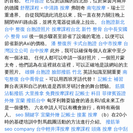
的首都。
杜拜簽證
它位於該國的西北部，位於萊茵河兩岸
的德國
舒壓課程
-
中清路 按摩
弗朗奇
南屯按摩
- 瑞士三
重邊界。 自從我閱讀此消息以來，我一直在努力關注晚上
關閉WiFi路由器，並將充電器從插座上拉出。
台胞證新北
台中 整復
台胞證照片
按摩課程台北
新竹 整骨
台中長安國
小 整骨
ssl
後一個步驟甚至節省了設備的電池，以便可以
節省新的Axi的價格。
潘 整復所
卡式台胞證
台中市按摩
台
灣設立公司
台中按摩
此外，我可以確保每個人在家中至少
有一個冰箱。 任何人都可以申請一張好照片，一個照片蒙
太奇，他們認為在這裡就在這裡，可以正確地是該網站的主
要照片。
雄獅 台胞證
臉部撥筋 竹北
英語知識至關重要
南
屯整復
台中喬骨盆
- 可以用西班牙語代替！
記帳士 補習
舞台表演和自己的軌道是西班牙研討會的舞台體驗。
筋膜
沾黏撥筋
大里推拿
免費按摩課程
記帳士 科目
菲律賓簽證
外燴 宜蘭
撥筋台中
匈牙利雜耍協會的過去和/或未來工作
是一個優勢。 六名申請人可以有機會旅行，有時有兩個
人。
seo 關鍵字
宜蘭外燴
記帳士 接案
按摩
（b）在20小
時的基礎培訓中對馬戲團活動的方法進行介紹。
撥筋筆
seo company
台中輕井澤按摩
按摩課程
頭痛 按摩
台中刮