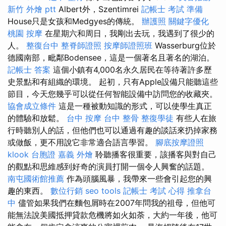
新竹 外燴 ptt
Albert外，Szentimrei
記帳士 考試 準備
House只是女孩和Medgyes的傳統。
辦護照
關鍵字優化
桃園 按摩
在星期六和周日，我剛出去玩，我遇到了很少的
人。
整復台中
整脊師證照
按摩師證照班
Wasserburg位於
德國南部，毗鄰Bodensee，這是一個著名且著名的湖泊。
記帳士 答案
這個小鎮有4,000名永久居民在等待著許多歷
史景點和有組織的環境。 起初，只有Apple設備只能聽這些
節目，今天您幾乎可以從任何智能設備中訪問您的收藏夾。
協會成立條件
這是一種被動知識的形式，可以使學生真正
的體驗和放鬆。
台中 按摩
台中 整骨
整復學徒
有些人在旅
行時聽別人的話，但他們也可以通過有趣的談話來扔掉家務
或做飯，更不用說它非常適合語言學習。
腳底按摩證照
klook 台胞證
嘉義 外燴
聆聽播客很重要，該播客與對自己
的觀點和思維感到好奇的演員打開一個令人興奮的話題。
南屯國術館推薦
作為頭腦風暴，我帶來一些會引起您的興
趣的東西。
數位行銷
seo tools
記帳士 考試 心得
推拿台
中
儘管如果我們在麵包屑時在2007年問我的祖母，但他可
能無法說美國抵押貸款危機將如火如荼，大約一年後，他可