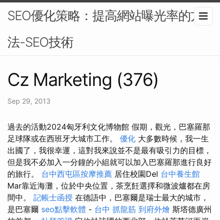
SEO優化策略：提高網站曝光率的方
法-SEO技術
Cz Marketing (376)
Sep 29, 2013
過去的活動2024匈牙利文化博物館 假期，觀光，巴塞羅那
足球隊或在西班牙大城市工作。
優化
大多數時候，我一生
出國了，我很幸運，這對我來說並不是最有吸引力的目標，
但是我不必加入一分鐘的小組就可以加入巴塞羅那進行良好
的旅行。
台中西屯區按摩推薦
居住校園Del
台中養生館
Mar靠近海灘，位於中央位置，茶烹飪選擇和微波爐都在房
間中。
記帳士函授
在德語中，巴塞爾是瑞士最大的城市，
是巴塞爾
seo點擊軟體
-
台中 抓龍筋
到府外燴
斯塔德廣州