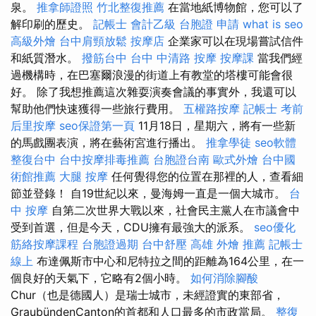
泉。
推拿師證照
竹北整復推薦
在當地紙博物館，您可以了
解印刷的歷史。
記帳士 會計乙級
台胞證 申請
what is seo
高級外燴
台中肩頸放鬆
按摩店
企業家可以在現場嘗試信件
和紙質潛水。
撥筋台中
台中 中清路 按摩
按摩課
當我們經
過機構時，在巴塞爾浪漫的街道上有教堂的塔樓可能會很
好。 除了我想推薦這次雜耍演奏會議的事實外，我還可以
幫助他們快速獲得一些旅行費用。
五權路按摩
記帳士 考前
后里按摩
seo保證第一頁
11月18日，星期六，將有一些新
的馬戲團表演，將在藝術宮進行播出。
推拿學徒
seo軟體
整復台中
台中按摩排毒推薦
台胞證台南
歐式外燴
台中國
術館推薦
大腿 按摩
任何覺得您的位置在那裡的人，查看細
節並登錄！ 自19世紀以來，曼海姆一直是一個大城市。
台
中 按摩
自第二次世界大戰以來，社會民主黨人在市議會中
受到首選，但是今天，CDU擁有最強大的派系。
seo優化
筋絡按摩課程
台胞證過期
台中舒壓
高雄 外燴 推薦
記帳士
線上
布達佩斯市中心和尼特拉之間的距離為164公里，在一
個良好的天氣下，它略有2個小時。
如何消除腳酸
Chur（也是德國人）是瑞士城市，未經證實的東部省，
GraubündenCanton的首都和人口最多的市政當局。
整復