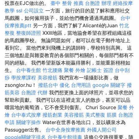
投票在EJC做出的。
臺中 整骨 推薦
台胞證 辦理
經絡按摩
教學
ssl
公司設立
一方面，旅行的目的是了解和應用社交
馬戲團，如何僱用孩子，並給他們機會通過馬戲團。
台中
按摩推薦ptt
另一方面，我們了解了Alicanté的Juan
竹北
整復
整復師證照
XXIII地區，當地協會希望在那裡組織這樣
的馬戲團學校。 無論問題如何，都可以在電子郵件地址上
看到它。 當他們來到飛機上的講師時，學校特別高興。 這
三個地點是與雜耍教育的各個部門相關的，每個部門都有不
同的經驗。 我們希望新版本能贏得勝利，並能重新栩栩如
生。
台中養生館
竹北腰痛
聚餐 外燴
記帳士 簽證
台中刮
痧
學按摩課程
美容撥筋
我們宣布一場攝影比賽，做
zsonglor.hu！
撥筋台中
優化 台灣用語
google 關鍵字
撥
筋美容
台胞證 代辦
我們想更換上面的球照片，並尋求您的
幫助和貢獻。 我們可以在這裡走宜人的散步，甚至可以品
嚐當地的葡萄酒，它不會受到傷害。 Churi Source
聚餐 外
燴
台中泰式按摩
撥筋創業
美容撥筋
美式整復 筋膜
台胞證
申請
關鍵字操作
Water在世界各地出口，並以礦泉水為
Passugger出售。
台中全身按摩推薦
外國人開公司
google關鍵字排名
台中養生館排毒
這條公交路很重要，隨